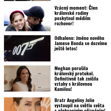
Vzácný moment: Člen
královské rodiny
poskytnul médiím
rozhovor!
Odhaleno: Jméno nového
Jamese Bonda se dozvíme
ještě letos!
Meghan porušila
královský protokol.
Definitivně tak zničila
vztahy s královnou
Kamilou!
Bratr Angeliny Jolie
vystoupil na světlo světa
s překvapivým přiznáním!