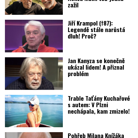
zažil
Jiří Krampol (†87):
Legendě stále narůstá
dluh! Proč?
Jan Kanyza se konečně
ukázal lidem! A přiznal
problém
Trable Taťány Kuchařové
s autem: V Plzni
nechápala, kam zmizelo!
Pohřeb Milana Knížáka