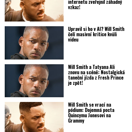
internetu zveřejnil záhadný
vzkaz!
Upravil si ho v AI? Will Smith
čelí masivní kritice kvůli
videu
Will Smith a Tatyana Ali
znovu na scéně: Nostalgická
taneční jízda z Fresh Prince
je zpět!
Will Smith se vrací na
pódium: Dojemná pocta
Quincymu Jonesovi na
Grammy