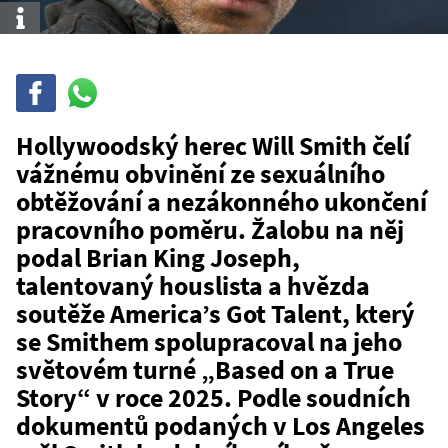
Info
Sdílet
Sdílej
na
WhatsAppu
Hollywoodský herec Will Smith čelí
vážnému obvinění ze sexuálního
obtěžování a nezákonného ukončení
pracovního poměru. Žalobu na něj
podal Brian King Joseph,
talentovaný houslista a hvězda
soutěže America’s Got Talent, který
se Smithem spolupracoval na jeho
světovém turné „Based on a True
Story“ v roce 2025. Podle soudních
dokumentů podaných v Los Angeles