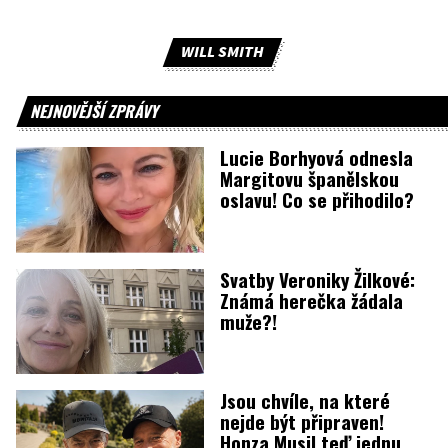
WILL SMITH
NEJNOVĚJŠÍ ZPRÁVY
Lucie Borhyová odnesla
Margitovu španělskou
oslavu! Co se přihodilo?
Svatby Veroniky Žilkové:
Známá herečka žádala
muže?!
Jsou chvíle, na které
nejde být připraven!
Honza Musil teď jednu