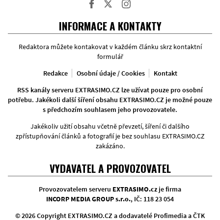
Facebook
Twitter
Instagram
INFORMACE A KONTAKTY
Redaktora můžete kontakovat v každém článku skrz kontaktní
formulář
Redakce
Osobní údaje / Cookies
Kontakt
RSS kanály serveru EXTRASIMO.CZ lze užívat pouze pro osobní
potřebu. Jakékoli další šíření obsahu EXTRASIMO.CZ je možné pouze
s předchozím souhlasem jeho provozovatele.
Jakékoliv užití obsahu včetně převzetí, šíření či dalšího
zpřístupňování článků a fotografií je bez souhlasu EXTRASIMO.CZ
zakázáno.
VYDAVATEL A PROVOZOVATEL
Provozovatelem serveru
EXTRASIMO.cz
je firma
INCORP MEDIA GROUP s.r.o.
, IČ: 118 23 054
© 2026 Copyright EXTRASIMO.CZ a dodavatelé Profimedia a ČTK