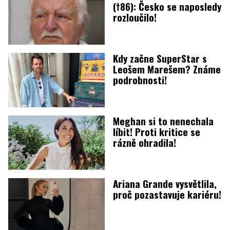
(†86): Česko se naposledy
rozloučilo!
Kdy začne SuperStar s
Leošem Marešem? Známe
podrobnosti!
Meghan si to nenechala
líbit! Proti kritice se
rázně ohradila!
Ariana Grande vysvětlila,
proč pozastavuje kariéru!