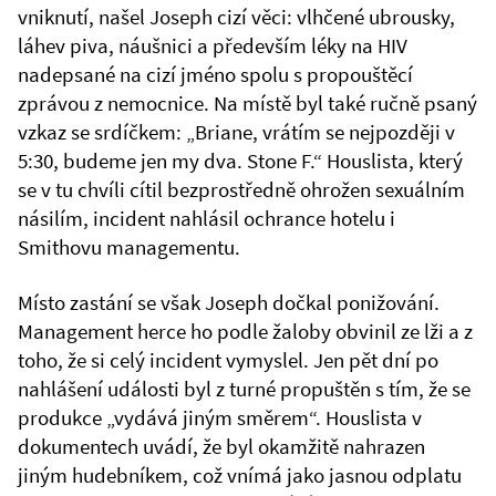
vniknutí, našel Joseph cizí věci: vlhčené ubrousky,
láhev piva, náušnici a především léky na HIV
nadepsané na cizí jméno spolu s propouštěcí
zprávou z nemocnice. Na místě byl také ručně psaný
vzkaz se srdíčkem: „Briane, vrátím se nejpozději v
5:30, budeme jen my dva. Stone F.“ Houslista, který
se v tu chvíli cítil bezprostředně ohrožen sexuálním
násilím, incident nahlásil ochrance hotelu i
Smithovu managementu.
Místo zastání se však Joseph dočkal ponižování.
Management herce ho podle žaloby obvinil ze lži a z
toho, že si celý incident vymyslel. Jen pět dní po
nahlášení události byl z turné propuštěn s tím, že se
produkce „vydává jiným směrem“. Houslista v
dokumentech uvádí, že byl okamžitě nahrazen
jiným hudebníkem, což vnímá jako jasnou odplatu