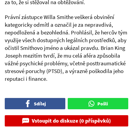
za to, že si stěžoval na obtěžování.
Právní zástupce Willa Smithe veškerá obvinění
kategoricky odmítl a označil je za nepravdivá,
nepodložená a bezohledná. Prohlásil, že hercův tým
využije všech dostupných legálních prostředků, aby
očistil Smithovo jméno a ukázal pravdu. Brian King
Joseph mezitím tvrdí, že mu celá aféra způsobila
vážné psychické problémy, včetně posttraumatické
stresové poruchy (PTSD), a výrazně poškodila jeho
reputaci i finance.
Sdílej
Pošli
Vstoupit do diskuze (0 příspěvků)