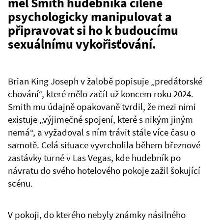
měl Smith hudebníka cíleně
psychologicky manipulovat a
připravovat si ho k budoucímu
sexuálnímu vykořisťování.
Brian King Joseph v žalobě popisuje „predátorské
chování“, které mělo začít už koncem roku 2024.
Smith mu údajně opakovaně tvrdil, že mezi nimi
existuje „výjimečné spojení, které s nikým jiným
nemá“, a vyžadoval s ním trávit stále více času o
samotě. Celá situace vyvrcholila během březnové
zastávky turné v Las Vegas, kde hudebník po
návratu do svého hotelového pokoje zažil šokující
scénu.
V pokoji, do kterého nebyly známky násilného