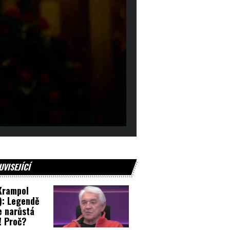
UVISEJÍCÍ
 Krampol
): Legendě
e narůstá
! Proč?