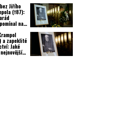
bez Jiřího
pola (†87):
arád
pomínal na
 odcházení!
 Krampol
) a zapeklité
ctví: Jaké
 nejnovější
ormace?