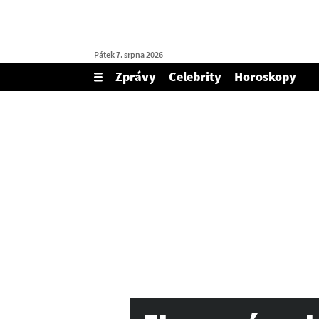
Pátek 7. srpna 2026
Zprávy
Celebrity
Horoskopy
Zobrazit/skrýt
menu