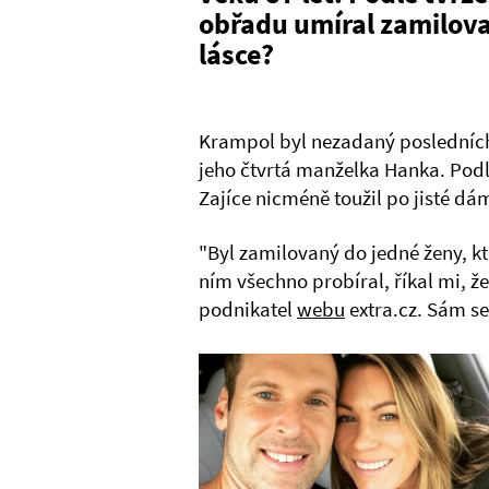
obřadu umíral zamilovan
lásce?
Krampol byl nezadaný posledních 
jeho čtvrtá manželka Hanka. Pod
Zajíce nicméně toužil po jisté dám
"Byl zamilovaný do jedné ženy, kt
ním všechno probíral, říkal mi, že 
podnikatel
webu
extra.cz. Sám s