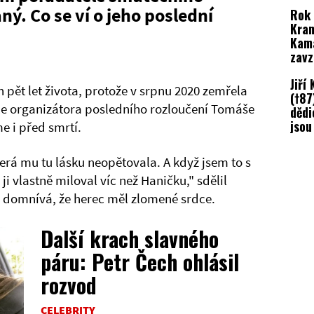
ý. Co se ví o jeho poslední
Rok 
Kram
Kam
zavz
jeho
Jiří
pět let života, protože v srpnu 2020 zemřela
(†87
le organizátora posledního rozloučení Tomáše
dědi
jsou
e i před smrtí.
inf
erá mu tu lásku neopětovala. A když jsem to s
ji vlastně miloval víc než Haničku," sdělil
e domnívá, že herec měl zlomené srdce.
Další krach slavného
páru: Petr Čech ohlásil
rozvod
CELEBRITY