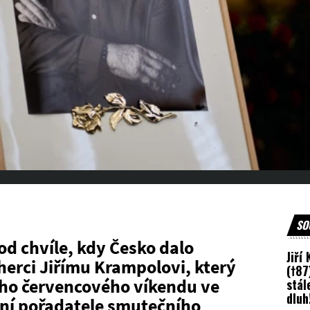
SO
od chvíle, kdy Česko dalo
Jiří
erci Jiřímu Krampolovi, který
(†87
ho červencového víkendu ve
stál
dluh
zení pořadatele smutečního