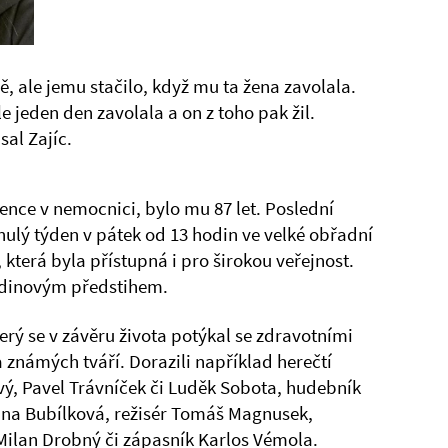
ně, ale jemu stačilo, když mu ta žena zavolala.
le jeden den zavolala a on z toho pak žil.
sal Zajíc.
ence v nemocnici, bylo mu 87 let. Poslední
nulý týden v pátek od 13 hodin ve velké obřadní
 která byla přístupná i pro širokou veřejnost.
hodinovým předstihem.
rý se v závěru života potýkal se zdravotními
a známých tváří. Dorazili například herečtí
vý, Pavel Trávníček či Luděk Sobota, hudebník
ana Bubílková, režisér Tomáš Magnusek,
Milan Drobný či zápasník Karlos Vémola.