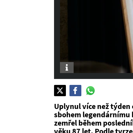
Info
Sdílet
Pošli
Pošli
na
na
na
X
Facebook
WhatsAppu
Uplynul více než týden 
sbohem legendárnímu h
zemřel během poslední
věku 87 let. Podle tvr