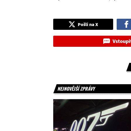
Pošli na X
Vstoupi
NEJNOVĚJŠÍ ZPRÁVY