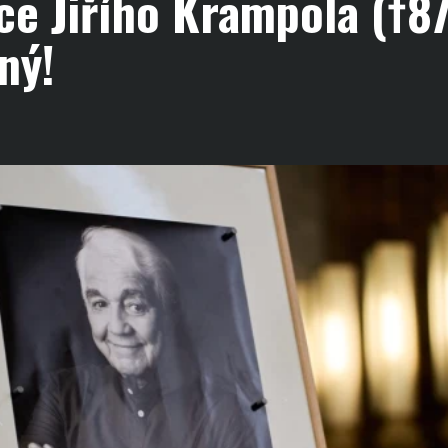
e Jiřího Krampola (†87
ný!