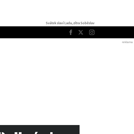
Svátek slaví Lada, zítra Soběslav
TOP
Facebook
Twitter
Instagram