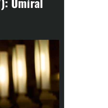
): Umíral