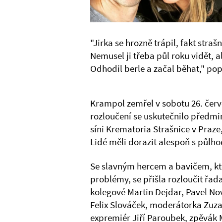
"Jirka se hrozně trápil, fakt straš
Nemusel ji třeba půl roku vidět, a
Odhodil berle a začal běhat," pop
Krampol zemřel v sobotu 26. červ
rozloučení se uskutečnilo předmi
síni Krematoria Strašnice v Praze,
Lidé měli dorazit alespoň s půl
Se slavným hercem a bavičem, kte
problémy, se přišla rozloučit řad
kolegové Martin Dejdar, Pavel No
Felix Slováček, moderátorka Zuz
expremiér Jiří Paroubek, zpěvák 