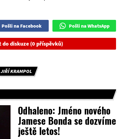
Pošli na Facebook
Pošli na WhatsApp
t do diskuze (0 příspěvků)
JIŘÍ KRAMPOL
Odhaleno: Jméno nového
Jamese Bonda se dozvíme
ještě letos!