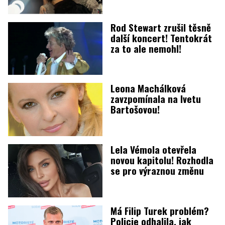
Rod Stewart zrušil těsně
další koncert! Tentokrát
za to ale nemohl!
Leona Machálková
zavzpomínala na Ivetu
Bartošovou!
Lela Vémola otevřela
novou kapitolu! Rozhodla
se pro výraznou změnu
Má Filip Turek problém?
Policie odhalila, jak