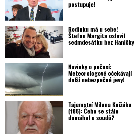
postupuje!
Rodinku má u sebe!
Štefan Margita oslavil
sedmdesátku bez Haničky
Novinky o počasí:
Meteorologové očekávají
další nebezpečné jevy!
Tajemství Milana Knížáka
(†86): Čeho se stále
domáhal u soudů?