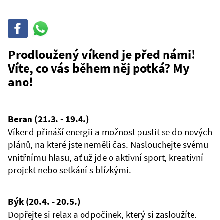
Sdílet
Sdílej
na
WhatsAppu
Prodloužený víkend je před námi!
Víte, co vás během něj potká? My
ano!
Beran (21.3. - 19.4.)
Víkend přináší energii a možnost pustit se do nových
plánů, na které jste neměli čas. Naslouchejte svému
vnitřnímu hlasu, ať už jde o aktivní sport, kreativní
projekt nebo setkání s blízkými.
Býk (20.4. - 20.5.)
Dopřejte si relax a odpočinek, který si zasloužíte.