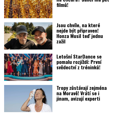
filmů!
Jsou chvíle, na které
nejde být připraven!
Honza Musil teď jednu
zažil
Letošní StarDance se
pomalu rozjíždí: První
svědectví z tréninků!
Tropy zůstávají zejména
na Moravě! Vrátí se i
jinam, avizují experti