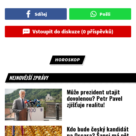
Sdílej
Pošli
Vstoupit do diskuze (0 příspěvků)
HOROSKOP
NEJNOVĚJŠÍ ZPRÁVY
Může prezident utajit
dovolenou? Petr Pavel
zjišťuje realitu!
Kdo bude český kandidát
na Oscara? Šanci má pět