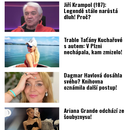
Jiří Krampol (†87):
Legendě stále narůstá
dluh! Proč?
Trable Taťány Kuchařové
s autem: V Plzni
nechápala, kam zmizelo!
Dagmar Havlová dosáhla
svého? Knihovna
oznámila další postup!
Ariana Grande odchází ze
šoubyznysu!