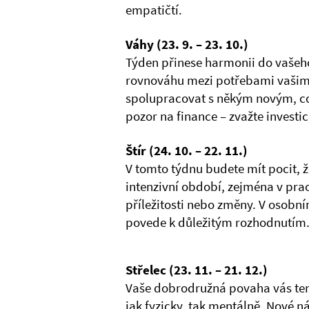
empatičtí.
Váhy (23. 9. – 23. 10.)
Týden přinese harmonii do vašeho
rovnováhu mezi potřebami vašimi
spolupracovat s někým novým, co
pozor na finance – zvažte investic
Štír (24. 10. – 22. 11.)
V tomto týdnu budete mít pocit, že
intenzivní období, zejména v pra
příležitosti nebo změny. V osobním
povede k důležitým rozhodnutím
Střelec (23. 11. – 21. 12.)
Vaše dobrodružná povaha vás ten
jak fyzicky, tak mentálně. Nové n