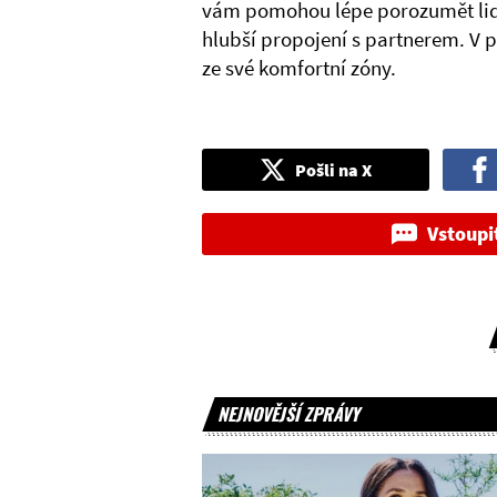
vám pomohou lépe porozumět lid
hlubší propojení s partnerem. V pr
ze své komfortní zóny.
Pošli na X
Vstoupi
NEJNOVĚJŠÍ ZPRÁVY