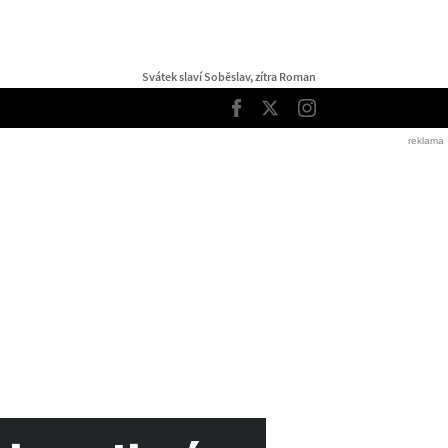
Svátek slaví Soběslav, zítra Roman
TOP
Facebook
Twitter
Instagram