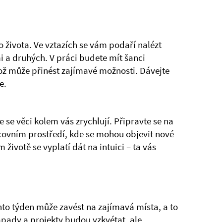
 života. Ve vztazích se vám podaří nalézt
 a druhých. V práci budete mít šanci
ž může přinést zajímavé možnosti. Dávejte
e.
 se věci kolem vás zrychlují. Připravte se na
covním prostředí, kde se mohou objevit nové
 životě se vyplatí dát na intuici – ta vás
.
to týden může zavést na zajímavá místa, a to
ápady a projekty budou vzkvétat, ale