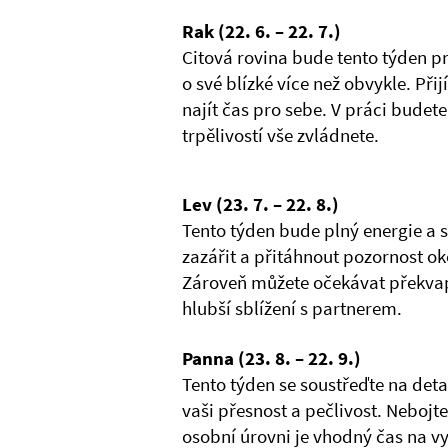
Rak (22. 6. – 22. 7.)
Citová rovina bude tento týden pr
o své blízké více než obvykle. P
najít čas pro sebe. V práci budet
trpělivostí vše zvládnete.
Lev (23. 7. – 22. 8.)
Tento týden bude plný energie a 
zazářit a přitáhnout pozornost ok
Zároveň můžete očekávat překvape
hlubší sblížení s partnerem.
Panna (23. 8. – 22. 9.)
Tento týden se soustřeďte na detai
vaši přesnost a pečlivost. Nebojte 
osobní úrovni je vhodný čas na v