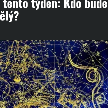
tento týden: Kdo bude 
vělý?