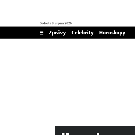
Sobota 8. srpna 2026
Zprávy
Celebrity
Horoskopy
Zobrazit/skrýt
menu