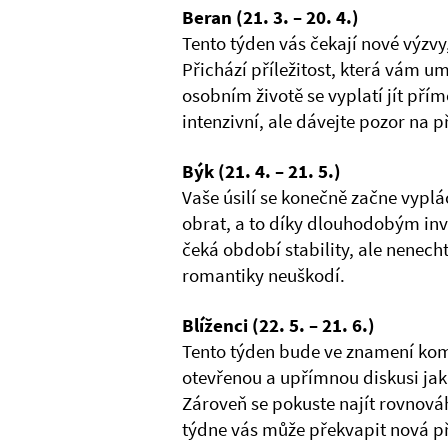
Beran (21. 3. – 20. 4.)
Tento týden vás čekají nové výzv
Přichází příležitost, která vám um
osobním životě se vyplatí jít přím
intenzivní, ale dávejte pozor na p
Býk (21. 4. – 21. 5.)
Vaše úsilí se konečně začne vypl
obrat, a to díky dlouhodobým inve
čeká období stability, ale nenech
romantiky neuškodí.
Blíženci (22. 5. – 21. 6.)
Tento týden bude ve znamení kom
otevřenou a upřímnou diskusi jak 
Zároveň se pokuste najít rovnováhu
týdne vás může překvapit nová pří