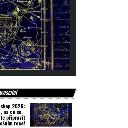
UVISEJÍCÍ
oskop 2026:
, na co se
te připravit
tošním roce!