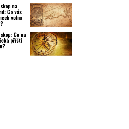
oskop na
nd: Co vás
nech volna
á?
skop: Co na
čeká příští
en?