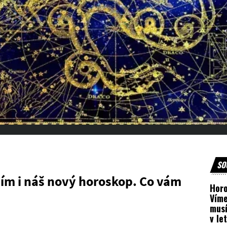
SO
 ním i náš nový horoskop. Co vám
Hor
Víme
musí
v le