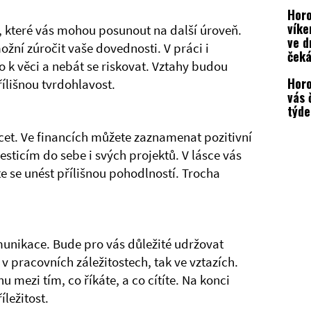
Hor
víke
y, které vás mohou posunout na další úroveň.
ve d
ožní zúročit vaše dovednosti. V práci i
ček
o k věci a nebát se riskovat. Vztahy budou
Horo
řílišnou tvrdohlavost.
vás 
týd
ácet. Ve financích můžete zaznamenat pozitivní
sticím do sebe i svých projektů. V lásce vás
te se unést přílišnou pohodlností. Trocha
unikace. Bude pro vás důležité udržovat
v pracovních záležitostech, tak ve vztazích.
 mezi tím, co říkáte, a co cítíte. Na konci
ležitost.