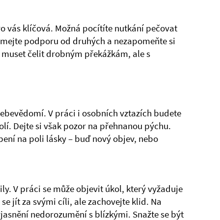
o vás klíčová. Možná pocítíte nutkání pečovat
řijímejte podporu od druhých a nezapomeňte si
e muset čelit drobným překážkám, ale s
sebevědomí. V práci i osobních vztazích budete
olí. Dejte si však pozor na přehnanou pýchu.
ní na poli lásky – buď nový objev, nebo
ly. V práci se může objevit úkol, který vyžaduje
se jít za svými cíli, ale zachovejte klid. Na
yjasnění nedorozumění s blízkými. Snažte se být