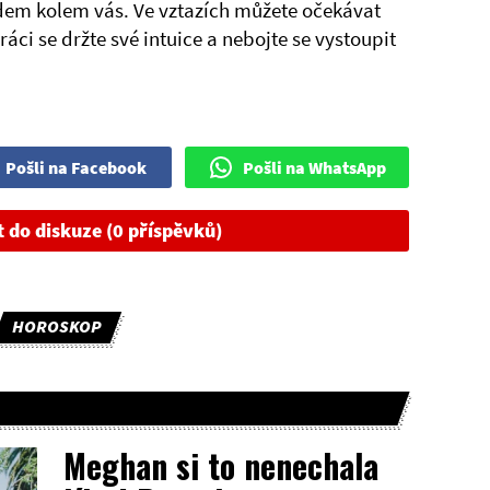
em kolem vás. Ve vztazích můžete očekávat
áci se držte své intuice a nebojte se vystoupit
Pošli na Facebook
Pošli na WhatsApp
t do diskuze (0 příspěvků)
HOROSKOP
Meghan si to nenechala