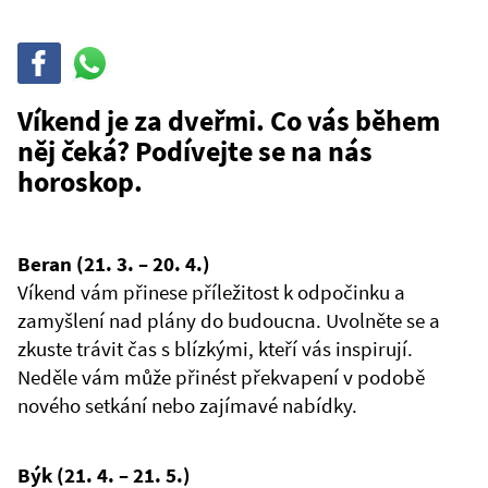
Sdílet
Sdílej
na
WhatsAppu
Víkend je za dveřmi. Co vás během
něj čeká? Podívejte se na nás
horoskop.
Beran (21. 3. – 20. 4.)
Víkend vám přinese příležitost k odpočinku a
zamyšlení nad plány do budoucna. Uvolněte se a
zkuste trávit čas s blízkými, kteří vás inspirují.
Neděle vám může přinést překvapení v podobě
nového setkání nebo zajímavé nabídky.
Býk (21. 4. – 21. 5.)