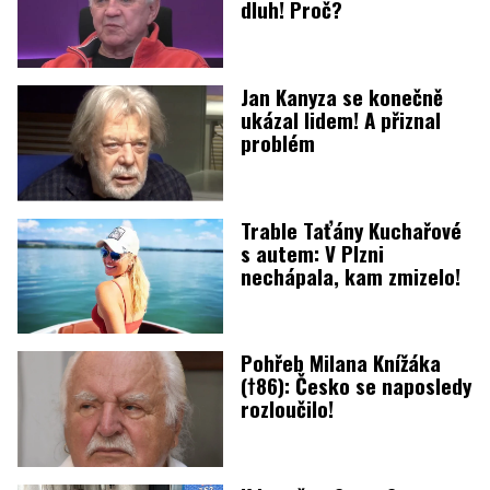
dluh! Proč?
Jan Kanyza se konečně
ukázal lidem! A přiznal
problém
Trable Taťány Kuchařové
s autem: V Plzni
nechápala, kam zmizelo!
Pohřeb Milana Knížáka
(†86): Česko se naposledy
rozloučilo!