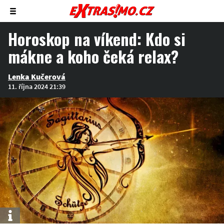
Zobrazit/skrýt
menu
Horoskop na víkend: Kdo si
mákne a koho čeká relax?
Lenka Kučerová
11. října 2024 21:39
Info