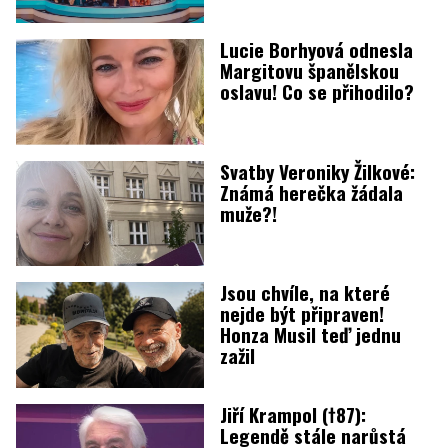
Lucie Borhyová odnesla
Margitovu španělskou
oslavu! Co se přihodilo?
Svatby Veroniky Žilkové:
Známá herečka žádala
muže?!
Jsou chvíle, na které
nejde být připraven!
Honza Musil teď jednu
zažil
Jiří Krampol (†87):
Legendě stále narůstá