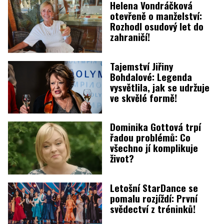
Helena Vondráčková
otevřeně o manželství:
Rozhodl osudový let do
zahraničí!
Tajemství Jiřiny
Bohdalové: Legenda
vysvětlila, jak se udržuje
ve skvělé formě!
Dominika Gottová trpí
řadou problémů: Co
všechno jí komplikuje
život?
Letošní StarDance se
pomalu rozjíždí: První
svědectví z tréninků!