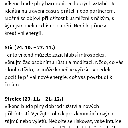
Víkend bude plný harmonie a dobrých vztahů. Je
ideální na trávení času s přáteli nebo partnerem.
Možná se objeví příležitost k usmíření s někým, s
kým jste měli nedávno napětí. Neděle přinese
kreativní energii.
Štír (24. 10. – 22. 11.)
Tento víkend můžete zažít hlubší introspekci.
Věnujte čas osobnímu růstu a meditaci. Něco, co vás
dlouho tížilo, se může konečně vyřešit. V neděli
pocítíte příval nové energie, což vás povzbudí k
činům.
Střelec (23. 11. – 21. 12.)
Víkend bude plný dobrodružství a nových
příležitostí. Využijte toho k prozkoumání nových
zájmů nebo výletů. Nebojte se riskovat, vaše intuice