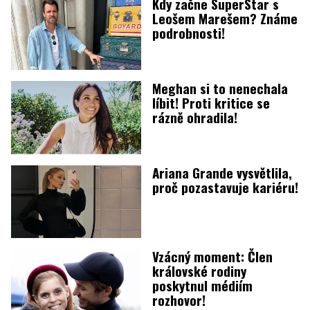
Kdy začne SuperStar s
Leošem Marešem? Známe
podrobnosti!
Meghan si to nenechala
líbit! Proti kritice se
rázně ohradila!
Ariana Grande vysvětlila,
proč pozastavuje kariéru!
Vzácný moment: Člen
královské rodiny
poskytnul médiím
rozhovor!