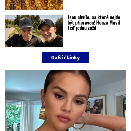
Jsou chvíle, na které nejde
být připraven! Honza Musil
teď jednu zažil
Další články