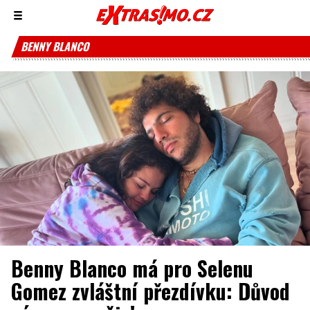
Zobrazit/skrýt
menu
BENNY BLANCO
Benny Blanco má pro Selenu
Gomez zvláštní přezdívku: Důvod