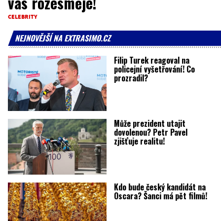
vás rozesměje!
CELEBRITY
NEJNOVĚJŠÍ NA EXTRASIMO.CZ
Filip Turek reagoval na
policejní vyšetřování! Co
prozradil?
Může prezident utajit
dovolenou? Petr Pavel
zjišťuje realitu!
Kdo bude český kandidát na
Oscara? Šanci má pět filmů!