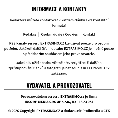
Facebook
Twitter
Instagram
INFORMACE A KONTAKTY
Redaktora můžete kontakovat v každém článku skrz kontaktní
formulář
Redakce
Osobní údaje / Cookies
Kontakt
RSS kanály serveru EXTRASIMO.CZ lze užívat pouze pro osobní
potřebu. Jakékoli další šíření obsahu EXTRASIMO.CZ je možné pouze
s předchozím souhlasem jeho provozovatele.
Jakékoliv užití obsahu včetně převzetí, šíření či dalšího
zpřístupňování článků a fotografií je bez souhlasu EXTRASIMO.CZ
zakázáno.
VYDAVATEL A PROVOZOVATEL
Provozovatelem serveru
EXTRASIMO.cz
je firma
INCORP MEDIA GROUP s.r.o.
, IČ: 118 23 054
© 2026 Copyright EXTRASIMO.CZ a dodavatelé Profimedia a ČTK