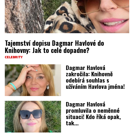
Tajemství dopisu Dagmar Havlové do
Knihovny: Jak to celé dopadne?
CELEBRITY
Dagmar Havlová
zakročila: Knihovně
odebírá souhlas s
užíváním Havlova jména!
Dagmar Havlová
promluvila o neměnné
situaci! Kdo říká opak,
tak...