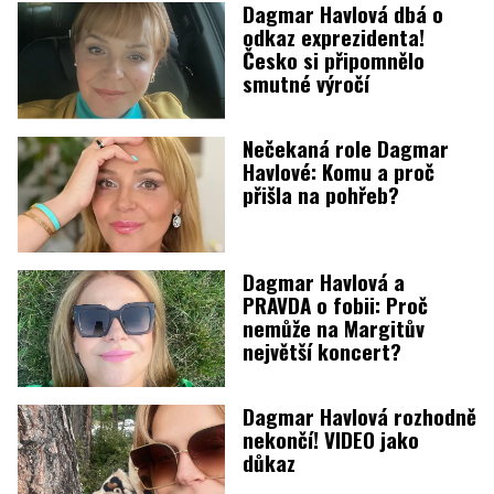
Dagmar Havlová dbá o
odkaz exprezidenta!
Česko si připomnělo
smutné výročí
Nečekaná role Dagmar
Havlové: Komu a proč
přišla na pohřeb?
Dagmar Havlová a
PRAVDA o fobii: Proč
nemůže na Margitův
největší koncert?
Dagmar Havlová rozhodně
nekončí! VIDEO jako
důkaz