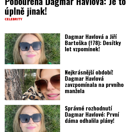
Pobouřená Dagmar Havlová: Je to
úplně jinak!
CELEBRITY
Dagmar Havlová a Jiří
Bartoška (†78): Desítky
let vzpomínek!
Nejkrásnější období!
Dagmar Havlová
zavzpomínala na prvního
manžela
Správné rozhodnutí
Dagmar Havlové: První
dáma odhalila plány!