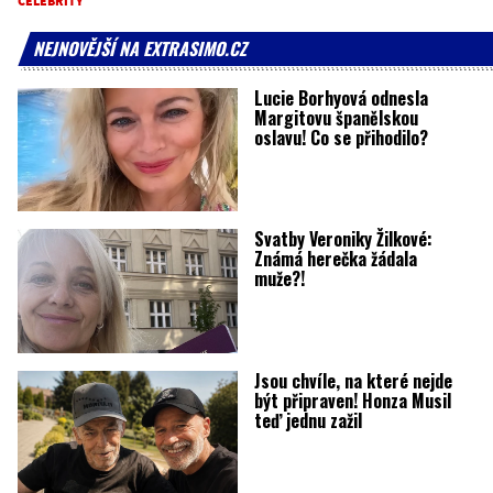
CELEBRITY
NEJNOVĚJŠÍ NA EXTRASIMO.CZ
Lucie Borhyová odnesla
Margitovu španělskou
oslavu! Co se přihodilo?
Svatby Veroniky Žilkové:
Známá herečka žádala
muže?!
Jsou chvíle, na které nejde
být připraven! Honza Musil
teď jednu zažil