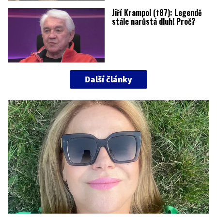
Jiří Krampol (†87): Legendě
stále narůstá dluh! Proč?
Další články