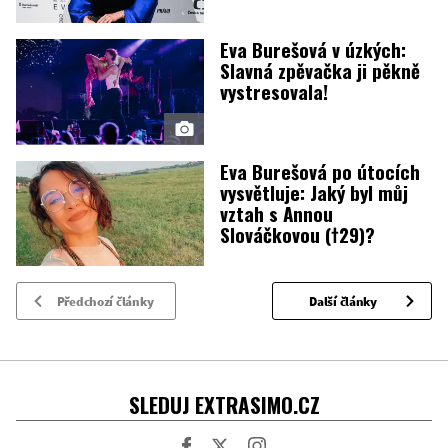
Eva Burešová v úzkých:
Slavná zpěvačka ji pěkně
vystresovala!
Eva Burešová po útocích
vysvětluje: Jaký byl můj
vztah s Annou
Slováčkovou (†29)?
Předchozí články
Další články
SLEDUJ EXTRASIMO.CZ