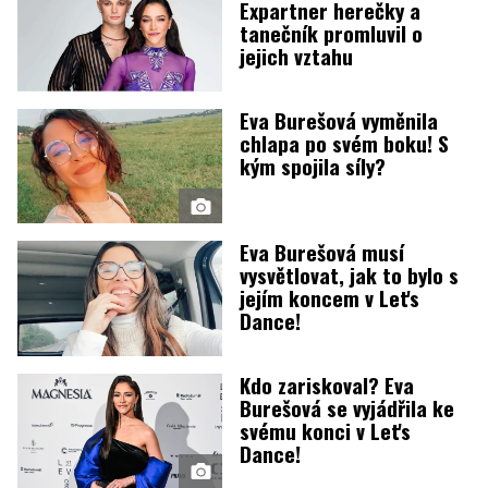
Expartner herečky a
tanečník promluvil o
jejich vztahu
Eva Burešová vyměnila
chlapa po svém boku! S
kým spojila síly?
Eva Burešová musí
vysvětlovat, jak to bylo s
jejím koncem v Let's
Dance!
Kdo zariskoval? Eva
Burešová se vyjádřila ke
svému konci v Let's
Dance!