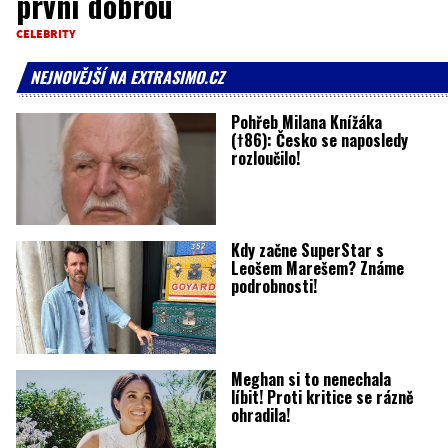
první dobrou
CELEBRITY
NEJNOVĚJŠÍ NA EXTRASIMO.CZ
Pohřeb Milana Knížáka
(†86): Česko se naposledy
rozloučilo!
Kdy začne SuperStar s
Leošem Marešem? Známe
podrobnosti!
Meghan si to nenechala
líbit! Proti kritice se rázně
ohradila!