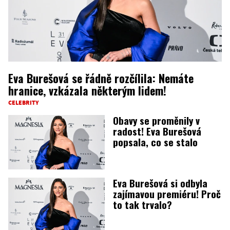
Eva Burešová se řádně rozčílila: Nemáte
hranice, vzkázala některým lidem!
CELEBRITY
Obavy se proměnily v
radost! Eva Burešová
popsala, co se stalo
Eva Burešová si odbyla
zajímavou premiéru! Proč
to tak trvalo?