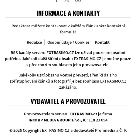
Facebook
Twitter
Instagram
INFORMACE A KONTAKTY
Redaktora můžete kontakovat v každém článku skrz kontaktní
formulář
Redakce
Osobní údaje / Cookies
Kontakt
RSS kanály serveru EXTRASIMO.CZ lze užívat pouze pro osobní
potřebu. Jakékoli další šíření obsahu EXTRASIMO.CZ je možné pouze
s předchozím souhlasem jeho provozovatele.
Jakékoliv užití obsahu včetně převzetí, šíření či dalšího
zpřístupňování článků a fotografií je bez souhlasu EXTRASIMO.CZ
zakázáno.
VYDAVATEL A PROVOZOVATEL
Provozovatelem serveru
EXTRASIMO.cz
je firma
INCORP MEDIA GROUP s.r.o.
, IČ: 118 23 054
© 2026 Copyright EXTRASIMO.CZ a dodavatelé Profimedia a ČTK