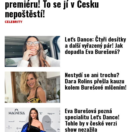
premiéru! To se jí v Česku
nepoštěstí!
CELEBRITY
Let's Dance: Čtyři desítky
a další vyřazený pár! Jak
dopadla Eva Burešová?
Nestydí se ani trochu?
Dara Rolins přešla kauzu
kolem Burešové mlčením!
Eva Burešová pozná
specialitu Let's Dance!
Tohle by v české verzi
show nezažila