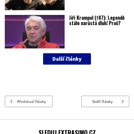
Jiří Krampol (†87): Legendě
stále narůstá dluh! Proč?
Další články
Předchozí články
Další články
SLEDUJ EXTRASIMO.CZ