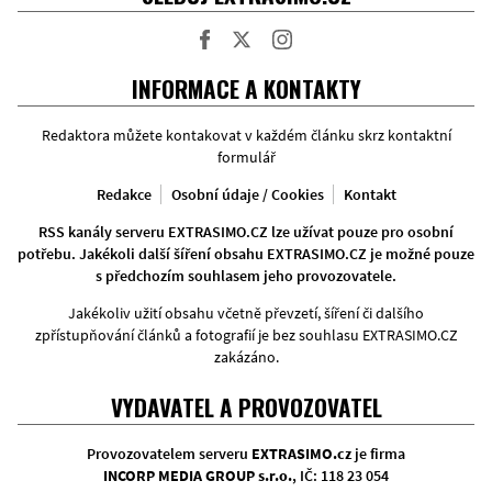
Facebook
Twitter
Instagram
INFORMACE A KONTAKTY
Redaktora můžete kontakovat v každém článku skrz kontaktní
formulář
Redakce
Osobní údaje / Cookies
Kontakt
RSS kanály serveru EXTRASIMO.CZ lze užívat pouze pro osobní
potřebu. Jakékoli další šíření obsahu EXTRASIMO.CZ je možné pouze
s předchozím souhlasem jeho provozovatele.
Jakékoliv užití obsahu včetně převzetí, šíření či dalšího
zpřístupňování článků a fotografií je bez souhlasu EXTRASIMO.CZ
zakázáno.
VYDAVATEL A PROVOZOVATEL
Provozovatelem serveru
EXTRASIMO.cz
je firma
INCORP MEDIA GROUP s.r.o.
, IČ: 118 23 054