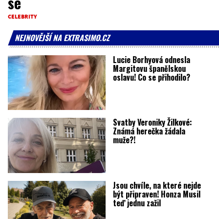
se
CELEBRITY
NEJNOVĚJŠÍ NA EXTRASIMO.CZ
Lucie Borhyová odnesla
Margitovu španělskou
oslavu! Co se přihodilo?
Svatby Veroniky Žilkové:
Známá herečka žádala
muže?!
Jsou chvíle, na které nejde
být připraven! Honza Musil
teď jednu zažil