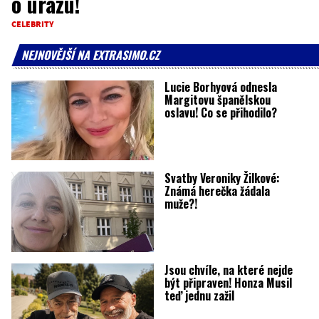
o úrazu!
CELEBRITY
NEJNOVĚJŠÍ NA EXTRASIMO.CZ
Lucie Borhyová odnesla
Margitovu španělskou
oslavu! Co se přihodilo?
Svatby Veroniky Žilkové:
Známá herečka žádala
muže?!
Jsou chvíle, na které nejde
být připraven! Honza Musil
teď jednu zažil