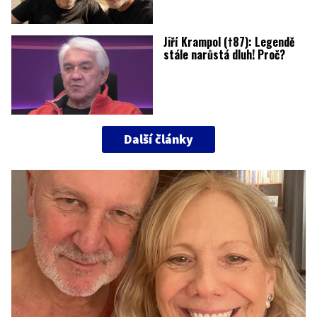
Jiří Krampol (†87): Legendě
stále narůstá dluh! Proč?
Další články