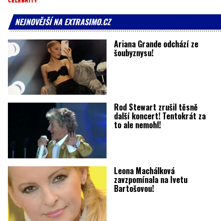
CELEBRITY
NEJNOVĚJŠÍ NA EXTRASIMO.CZ
Ariana Grande odchází ze
šoubyznysu!
Rod Stewart zrušil těsně
další koncert! Tentokrát za
to ale nemohl!
Leona Machálková
zavzpomínala na Ivetu
Bartošovou!