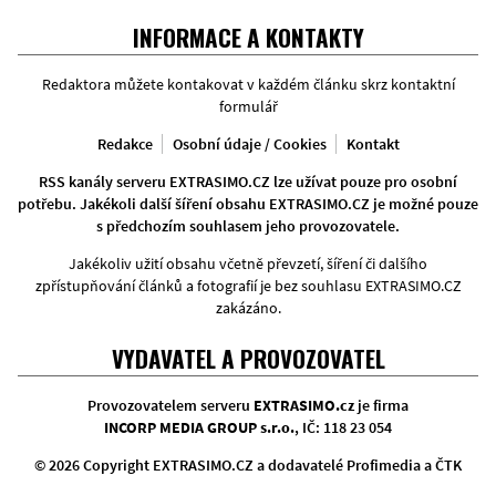
Facebook
Twitter
Instagram
INFORMACE A KONTAKTY
Redaktora můžete kontakovat v každém článku skrz kontaktní
formulář
Redakce
Osobní údaje / Cookies
Kontakt
RSS kanály serveru EXTRASIMO.CZ lze užívat pouze pro osobní
potřebu. Jakékoli další šíření obsahu EXTRASIMO.CZ je možné pouze
s předchozím souhlasem jeho provozovatele.
Jakékoliv užití obsahu včetně převzetí, šíření či dalšího
zpřístupňování článků a fotografií je bez souhlasu EXTRASIMO.CZ
zakázáno.
VYDAVATEL A PROVOZOVATEL
Provozovatelem serveru
EXTRASIMO.cz
je firma
INCORP MEDIA GROUP s.r.o.
, IČ: 118 23 054
© 2026 Copyright EXTRASIMO.CZ a dodavatelé Profimedia a ČTK