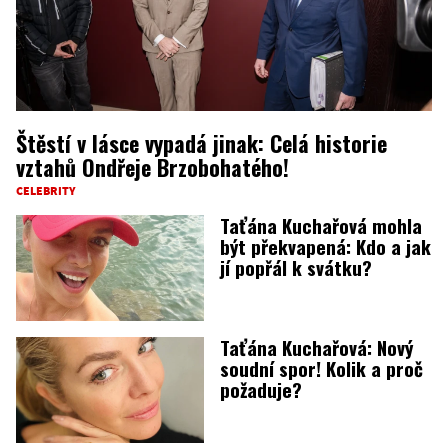
Štěstí v lásce vypadá jinak: Celá historie
vztahů Ondřeje Brzobohatého!
CELEBRITY
Taťána Kuchařová mohla
být překvapená: Kdo a jak
jí popřál k svátku?
Taťána Kuchařová: Nový
soudní spor! Kolik a proč
požaduje?