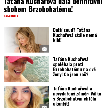
Taťána Kuchařová dala definitivní
sbohem Brzobohatému!
CELEBRITY
Další soud? Taťána
Kuchařová stále nemá
klid!
Taťána Kuchařová
spoléhala proti
Brzobohatému na dvě
ženy! Co jsou zač?
Taťána Kuchařová a
nevydařený záměr: Válku
s Brzobohatým chtěla
ukončit!