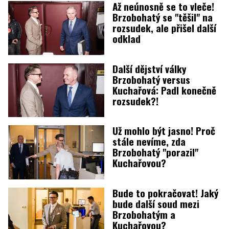
Až neúnosně se to vleče!
Brzobohatý se "těšil" na
rozsudek, ale přišel další
odklad
Další dějství války
Brzobohatý versus
Kuchařová: Padl konečně
rozsudek?!
Už mohlo být jasno! Proč
stále nevíme, zda
Brzobohatý "porazil"
Kuchařovou?
Bude to pokračovat! Jaký
bude další soud mezi
Brzobohatým a
Kuchařovou?