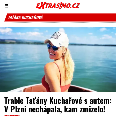
Zobrazit/skrýt
menu
TAŤÁNA KUCHAŘOVÁ
Trable Taťány Kuchařové s autem:
V Plzni nechápala, kam zmizelo!