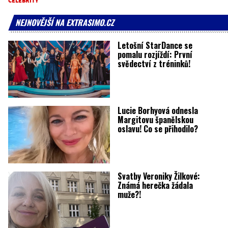
CELEBRITY
NEJNOVĚJŠÍ NA EXTRASIMO.CZ
Letošní StarDance se
pomalu rozjíždí: První
svědectví z tréninků!
Lucie Borhyová odnesla
Margitovu španělskou
oslavu! Co se přihodilo?
Svatby Veroniky Žilkové:
Známá herečka žádala
muže?!