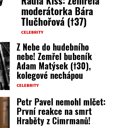
ý
Radia Kiss: Zemřela
moderátorka Bára
Tlučhořová (†37)
CELEBRITY
Z Nebe do hudebního
nebe! Zemřel bubeník
Adam Matýsek (†30),
kolegové nechápou
CELEBRITY
Petr Pavel nemohl mlčet:
První reakce na smrt
Hraběty z Cimrmanů!