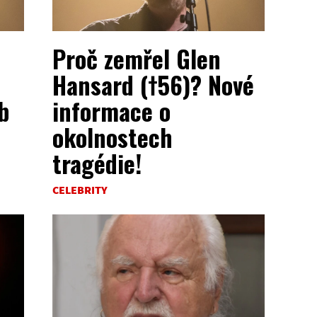
Proč zemřel Glen
Hansard (†56)? Nové
b
informace o
okolnostech
tragédie!
CELEBRITY