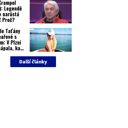
 Krampol
): Legendě
e narůstá
! Proč?
le Taťány
ařové s
m: V Plzni
ápala, kam
elo!
Další články