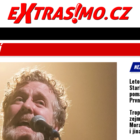
Í
NE
Leto
Star
poma
Prvn
trén
Trop
zejm
Mora
i ji
expe