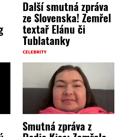
Další smutná zpráva
ze Slovenska! Zemřel
g
textař Elánu či
Tublatanky
CELEBRITY
Smutná zpráva z