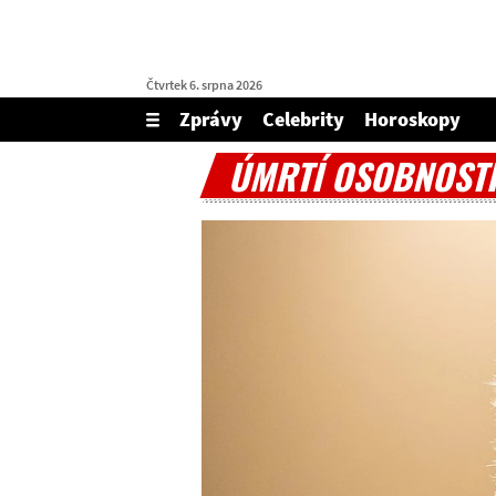
Čtvrtek 6. srpna 2026
Zprávy
Celebrity
Horoskopy
Zobrazit/skrýt
menu
ÚMRTÍ OSOBNOST