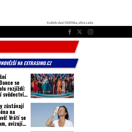
Svátek slaví Oldřiška, zítra Lada
TOP
Facebook
Twitter
Instagram
JNOVĚJŠÍ NA EXTRASIMO.CZ
šní
Dance se
lu rozjíždí:
í svědectví z
inků!
y zůstávají
éna na
vě! Vrátí se
nam, avizují
rti