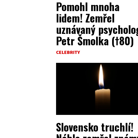
Pomohl mnoha
lidem! Zemřel
uznávaný psycholo
Petr Šmolka (†80)
CELEBRITY
Slovensko truchlí!