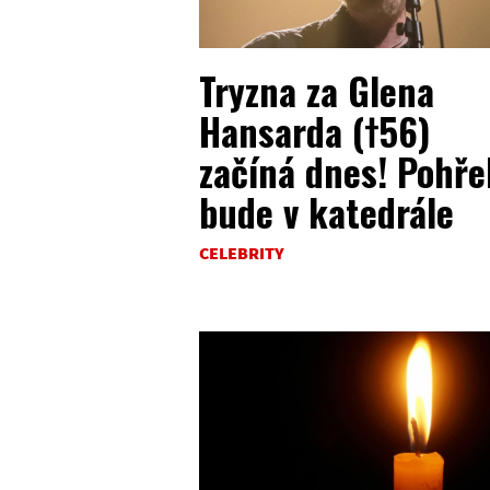
Tryzna za Glena
Hansarda (†56)
začíná dnes! Pohře
bude v katedrále
CELEBRITY