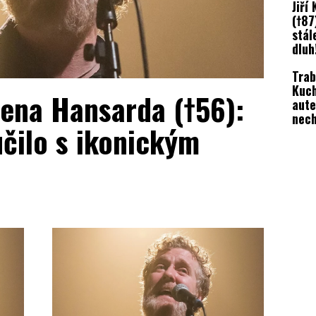
Jiří
(†87
stál
dluh
Trab
Kuch
ena Hansarda (†56):
aute
nech
učilo s ikonickým
zmiz