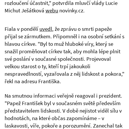
rozloučení účastnit," potvrdila mluvčí vlády Lucie
Michut Ješátková
webu
novinky.cz.
Fiala v pondělí
uvedl
, že zprávu o smrti papeže
přijal se zármutkem. Připomněl i na osobní setkání s
hlavou církve. "Byl to muž hluboké víry, který se
snažil proměňovat církev tak, aby mohla lépe plnit
své poslání v současné společnosti. Projevoval
velkou starost o ty, kteří trpí jakoukoli
nespravedlností, vyzařovala z něj lidskost a pokora,"
řekl na adresu Františka.
Na smutnou informaci veřejně reagoval i prezident.
"Papež František byl v současném světě především
představitelem lidskosti. V době nejistot viděl sílu v
hodnotách, na které občas zapomínáme – v
laskavosti, víře, pokoře a porozumění. Zanechal tak