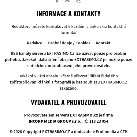
Facebook
Twitter
Instagram
INFORMACE A KONTAKTY
Redaktora můžete kontakovat v každém článku skrz kontaktní
formulář
Redakce
Osobní údaje / Cookies
Kontakt
RSS kanály serveru EXTRASIMO.CZ lze užívat pouze pro osobní
potřebu. Jakékoli další šíření obsahu EXTRASIMO.CZ je možné pouze
s předchozím souhlasem jeho provozovatele.
Jakékoliv užití obsahu včetně převzetí, šíření či dalšího
zpřístupňování článků a fotografií je bez souhlasu EXTRASIMO.CZ
zakázáno.
VYDAVATEL A PROVOZOVATEL
Provozovatelem serveru
EXTRASIMO.cz
je firma
INCORP MEDIA GROUP s.r.o.
, IČ: 118 23 054
© 2026 Copyright EXTRASIMO.CZ a dodavatelé Profimedia a ČTK