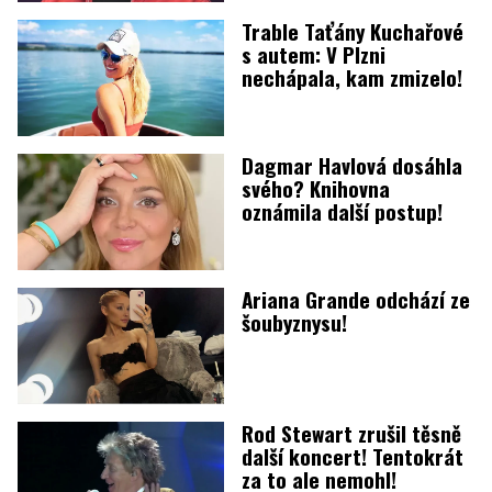
Trable Taťány Kuchařové
s autem: V Plzni
nechápala, kam zmizelo!
Dagmar Havlová dosáhla
svého? Knihovna
oznámila další postup!
Ariana Grande odchází ze
šoubyznysu!
Rod Stewart zrušil těsně
další koncert! Tentokrát
za to ale nemohl!