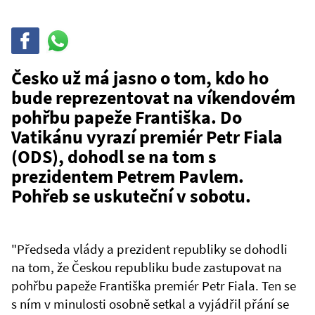
Sdílet
Sdílej
na
WhatsAppu
Česko už má jasno o tom, kdo ho
bude reprezentovat na víkendovém
pohřbu papeže Františka. Do
Vatikánu vyrazí premiér Petr Fiala
(ODS), dohodl se na tom s
prezidentem Petrem Pavlem.
Pohřeb se uskuteční v sobotu.
"Předseda vlády a prezident republiky se dohodli
na tom, že Českou republiku bude zastupovat na
pohřbu papeže Františka premiér Petr Fiala. Ten se
s ním v minulosti osobně setkal a vyjádřil přání se