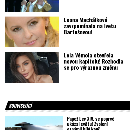
Leona Machálková
zavzpomínala na Ivetu
Bartošovou!
Lela Vémola otevřela
novou kapitolu! Rozhodla
se pro výraznou změnu
SOUVISEJÍCÍ
Papež Lev XIV. se poprvé
ukázal světu! Zvolení
oznámil bílý kouř