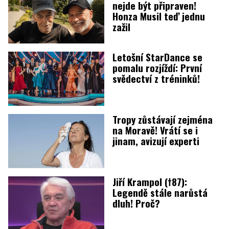
nejde být připraven!
Honza Musil teď jednu
zažil
Letošní StarDance se
pomalu rozjíždí: První
svědectví z tréninků!
Tropy zůstávají zejména
na Moravě! Vrátí se i
jinam, avizují experti
Jiří Krampol (†87):
Legendě stále narůstá
dluh! Proč?