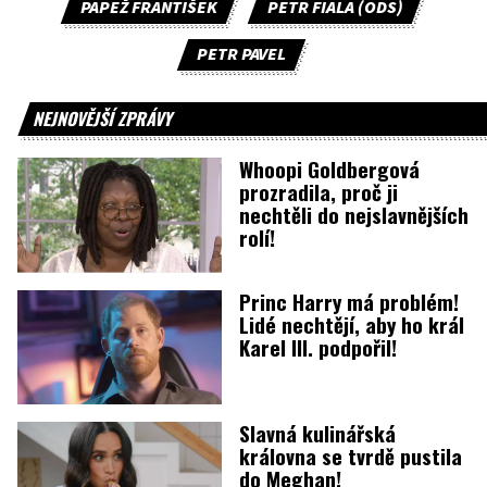
PAPEŽ FRANTIŠEK
PETR FIALA (ODS)
PETR PAVEL
NEJNOVĚJŠÍ ZPRÁVY
Whoopi Goldbergová
prozradila, proč ji
nechtěli do nejslavnějších
rolí!
Princ Harry má problém!
Lidé nechtějí, aby ho král
Karel III. podpořil!
Slavná kulinářská
královna se tvrdě pustila
do Meghan!