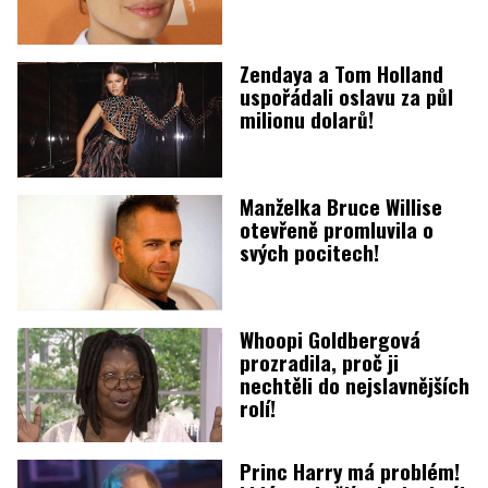
Zendaya a Tom Holland
uspořádali oslavu za půl
milionu dolarů!
Manželka Bruce Willise
otevřeně promluvila o
svých pocitech!
Whoopi Goldbergová
prozradila, proč ji
nechtěli do nejslavnějších
rolí!
Princ Harry má problém!