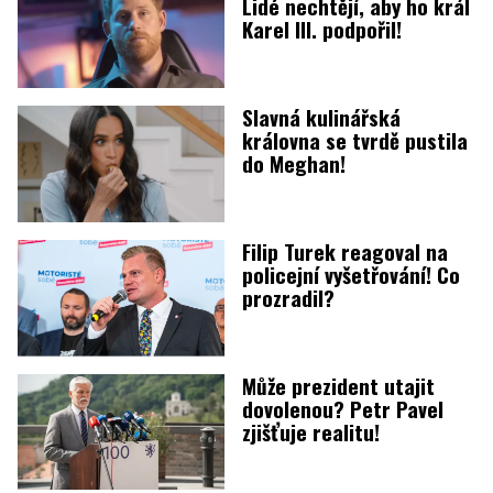
Lidé nechtějí, aby ho král
Karel III. podpořil!
Slavná kulinářská
královna se tvrdě pustila
do Meghan!
Filip Turek reagoval na
policejní vyšetřování! Co
prozradil?
Může prezident utajit
dovolenou? Petr Pavel
zjišťuje realitu!