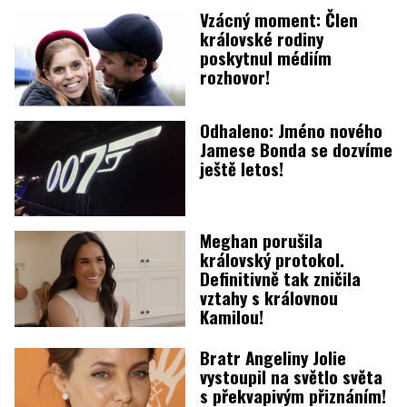
Vzácný moment: Člen
královské rodiny
poskytnul médiím
rozhovor!
Odhaleno: Jméno nového
Jamese Bonda se dozvíme
ještě letos!
Meghan porušila
královský protokol.
Definitivně tak zničila
vztahy s královnou
Kamilou!
Bratr Angeliny Jolie
vystoupil na světlo světa
s překvapivým přiznáním!