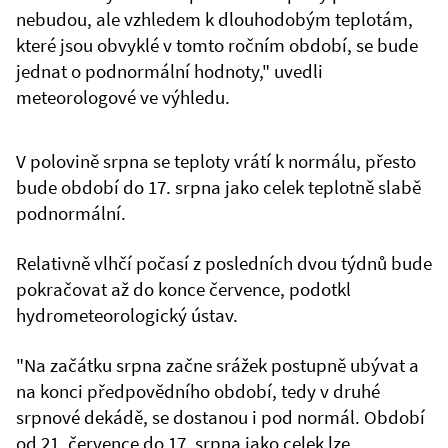
nebudou, ale vzhledem k dlouhodobým teplotám,
které jsou obvyklé v tomto ročním období, se bude
jednat o podnormální hodnoty," uvedli
meteorologové ve výhledu.
V polovině srpna se teploty vrátí k normálu, přesto
bude období do 17. srpna jako celek teplotně slabě
podnormální.
Relativně vlhčí počasí z posledních dvou týdnů bude
pokračovat až do konce července, podotkl
hydrometeorologický ústav.
"Na začátku srpna začne srážek postupně ubývat a
na konci předpovědního období, tedy v druhé
srpnové dekádě, se dostanou i pod normál. Období
od 21. července do 17. srpna jako celek lze