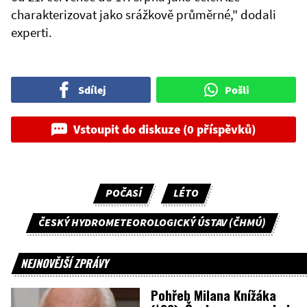
charakterizovat jako srážkově průměrné," dodali
experti.
Sdílej
Pošli
Vstoupit do diskuze (0 příspěvků)
POČASÍ
LÉTO
ČESKÝ HYDROMETEOROLOGICKÝ ÚSTAV (ČHMÚ)
NEJNOVĚJŠÍ ZPRÁVY
Pohřeb Milana Knížáka