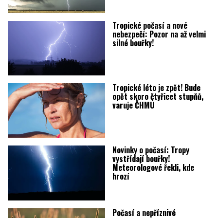
Tropické počasí a nové
nebezpečí: Pozor na až velmi
silné bouřky!
Tropické léto je zpět! Bude
opět skoro čtyřicet stupňů,
varuje ČHMÚ
Novinky o počasí: Tropy
vystřídají bouřky!
Meteorologové řekli, kde
hrozí
Počasí a nepříznivé