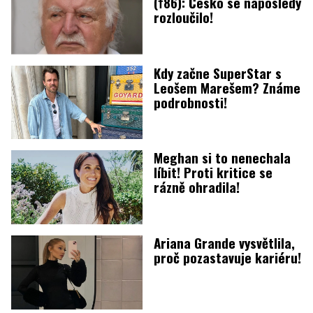
(†86): Česko se naposledy
rozloučilo!
Kdy začne SuperStar s
Leošem Marešem? Známe
podrobnosti!
Meghan si to nenechala
líbit! Proti kritice se
rázně ohradila!
Ariana Grande vysvětlila,
proč pozastavuje kariéru!