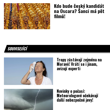
Kdo bude český kandidát
na Oscara? Šanci má pět
filmů!
SOUVISEJÍCÍ
Tropy zůstávají zejména na
Moravě! Vrátí se i jinam,
avizují experti
Novinky o počasí:
Meteorologové očekávají
další nebezpečné jevy!