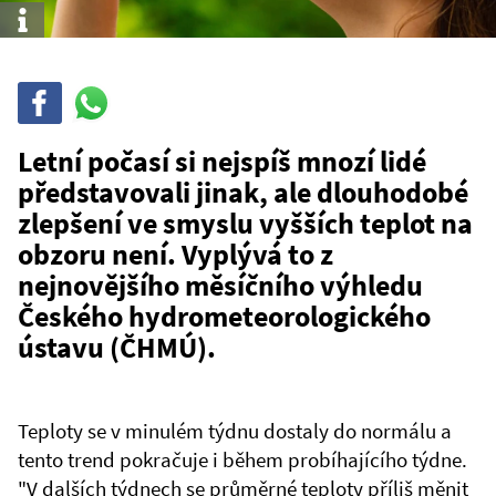
Info
Sdílet
Sdílej
na
WhatsAppu
Letní počasí si nejspíš mnozí lidé
představovali jinak, ale dlouhodobé
zlepšení ve smyslu vyšších teplot na
obzoru není. Vyplývá to z
nejnovějšího měsíčního výhledu
Českého hydrometeorologického
ústavu (ČHMÚ).
Teploty se v minulém týdnu dostaly do normálu a
tento trend pokračuje i během probíhajícího týdne.
"V dalších týdnech se průměrné teploty příliš měnit