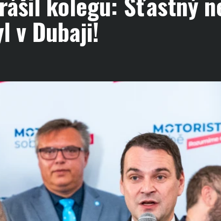
ášil kolegu: Šťastný n
l v Dubaji!