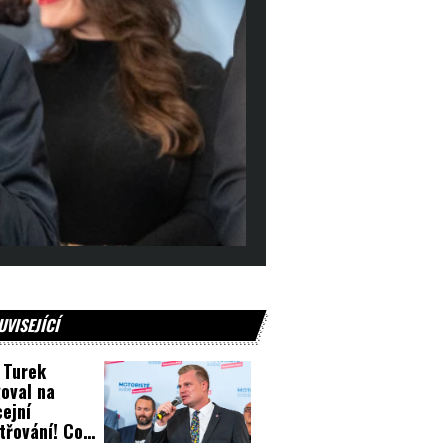
UVISEJÍCÍ
p Turek
oval na
cejní
třování! Co