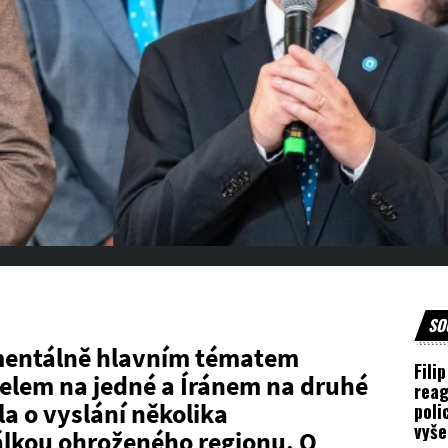
SO
momentálně hlavním tématem
Fili
aelem na jedné a Íránem na druhé
reag
la o vyslání několika
poli
vyše
válkou ohroženého regionu. O