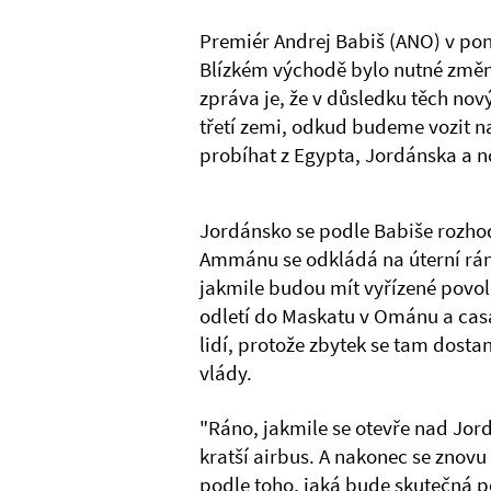
Premiér Andrej Babiš (ANO) v pond
Blízkém východě bylo nutné změni
zpráva je, že v důsledku těch nov
třetí zemi, odkud budeme vozit 
probíhat z Egypta, Jordánska a n
Jordánsko se podle Babiše rozhodl
Ammánu se odkládá na úterní ráno
jakmile budou mít vyřízené povole
odletí do Maskatu v Ománu a casa
lidí, protože zbytek se tam dosta
vlády.
"Ráno, jakmile se otevře nad Jor
kratší airbus. A nakonec se znovu
podle toho, jaká bude skutečná p