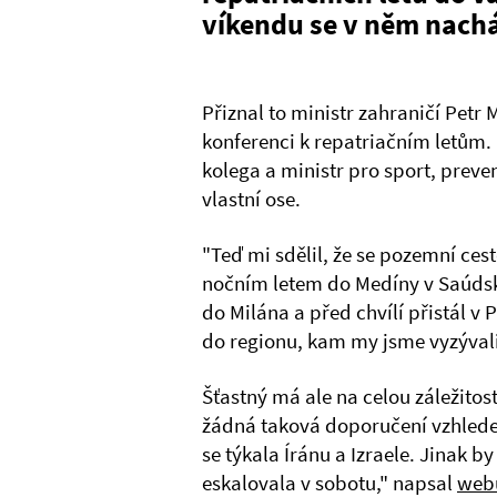
víkendu se v něm nacház
Přiznal to ministr zahraničí Petr
konferenci k repatriačním letům. 
kolega a ministr pro sport, preven
vlastní ose.
"Teď mi sdělil, že se pozemní ces
nočním letem do Medíny v Saúdské
do Milána a před chvílí přistál v 
do regionu, kam my jsme vyzývali, 
Šťastný má ale na celou záležitos
žádná taková doporučení vzhled
se týkala Íránu a Izraele. Jinak b
eskalovala v sobotu," napsal
web