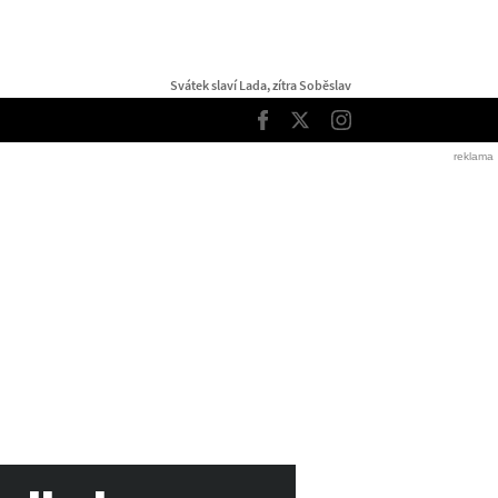
Svátek slaví Lada, zítra Soběslav
TOP
Facebook
Twitter
Instagram