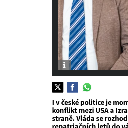
Info
Sdílet
Pošli
Pošli
na
na
na
X
Facebook
WhatsAppu
I v české politice je 
konflikt mezi USA a Izr
straně. Vláda se rozhod
repatriačních letů do 