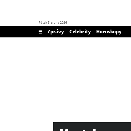
Pátek 7. srpna 2026
Zprávy
Celebrity
Horoskopy
Zobrazit/skrýt
menu