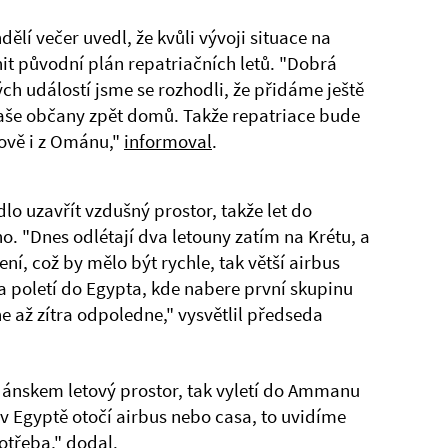
ělí večer uvedl, že kvůli vývoji situace na
t původní plán repatriačních letů. "Dobrá
ých událostí jsme se rozhodli, že přidáme ještě
naše občany zpět domů. Takže repatriace bude
ově i z Ománu,"
informoval
.
o uzavřít vzdušný prostor, takže let do
. "Dnes odlétají dva letouny zatím na Krétu, a
ní, což by mělo být rychle, tak větší airbus
 poletí do Egypta, kde nabere první skupinu
ne až zítra odpoledne," vysvětlil předseda
dánskem letový prostor, tak vyletí do Ammanu
 v Egyptě otočí airbus nebo casa, to uvidíme
otřeba," dodal.