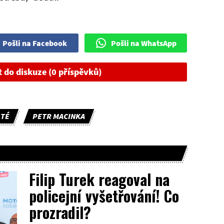
Pošli na Facebook
Pošli na WhatsApp
t do diskuze (0 příspěvků)
TÉ
PETR MACINKA
Filip Turek reagoval na
policejní vyšetřování! Co
prozradil?