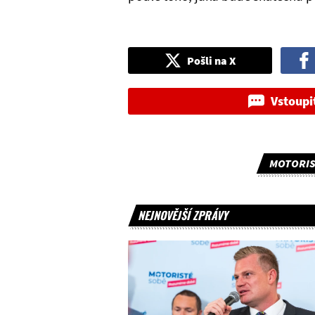
Pošli na X
Vstoupi
MOTORIS
NEJNOVĚJŠÍ ZPRÁVY