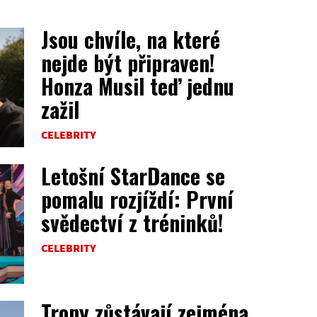
Jsou chvíle, na které
nejde být připraven!
Honza Musil teď jednu
zažil
CELEBRITY
Letošní StarDance se
pomalu rozjíždí: První
svědectví z tréninků!
CELEBRITY
Tropy zůstávají zejména