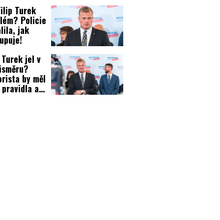
radil?
ilip Turek
lém? Policie
lila, jak
upuje!
p Turek jel v
isměru?
rista by měl
 pravidla a
ny!