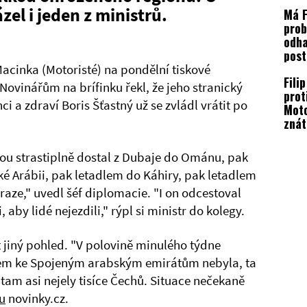
proz
el i jeden z ministrů.
Má F
prob
odha
post
 Macinka (Motoristé) na pondělní tiskové
Fili
Novinářům na brífinku řekl, že jeho stranický
prot
ci a zdraví Boris Šťastný už se zvládl vrátit po
Moto
znát
záko
tou strastiplně dostal z Dubaje do Ománu, pak
 Arábii, pak letadlem do Káhiry, pak letadlem
Praze," uvedl šéf diplomacie. "I on odcestoval
aby lidé nejezdili," rýpl si ministr do kolegy.
t jiný pohled. "V polovině minulého týdne
em ke Spojeným arabským emirátům nebyla, ta
y tam asi nejely tisíce Čechů. Situace nečekaně
u
novinky.cz.