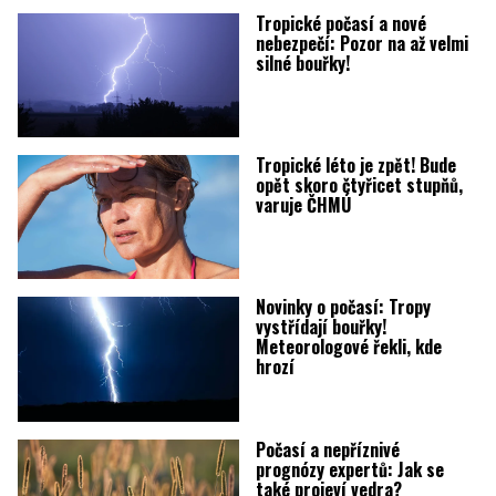
Tropické počasí a nové
nebezpečí: Pozor na až velmi
silné bouřky!
Tropické léto je zpět! Bude
opět skoro čtyřicet stupňů,
varuje ČHMÚ
Novinky o počasí: Tropy
vystřídají bouřky!
Meteorologové řekli, kde
hrozí
Počasí a nepříznivé
prognózy expertů: Jak se
také projeví vedra?