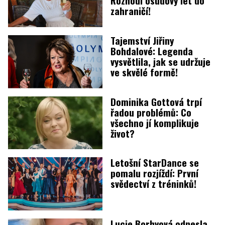
Rozhodl osudový let do
zahraničí!
Tajemství Jiřiny
Bohdalové: Legenda
vysvětlila, jak se udržuje
ve skvělé formě!
Dominika Gottová trpí
řadou problémů: Co
všechno jí komplikuje
život?
Letošní StarDance se
pomalu rozjíždí: První
svědectví z tréninků!
Lucie Borhyová odnesla