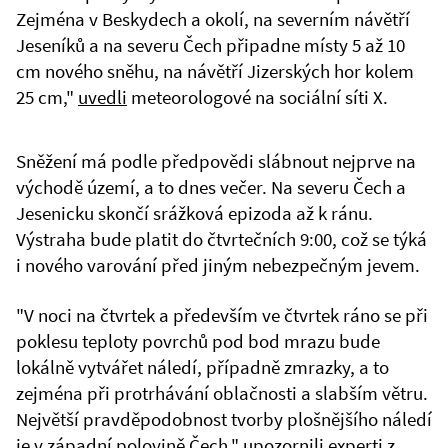
Zejména v Beskydech a okolí, na severním návětří
Jeseníků a na severu Čech připadne místy 5 až 10
cm nového sněhu, na návětří Jizerských hor kolem
25 cm,"
uvedli
meteorologové na sociální síti X.
Sněžení má podle předpovědi slábnout nejprve na
východě území, a to dnes večer. Na severu Čech a
Jesenicku skončí srážková epizoda až k ránu.
Výstraha bude platit do čtvrtečních 9:00, což se týká
i nového varování před jiným nebezpečným jevem.
"V noci na čtvrtek a především ve čtvrtek ráno se při
poklesu teploty povrchů pod bod mrazu bude
lokálně vytvářet náledí, případně zmrazky, a to
zejména při protrhávání oblačnosti a slabším větru.
Největší pravděpodobnost tvorby plošnějšího náledí
je v západní polovině Čech," upozornili experti z