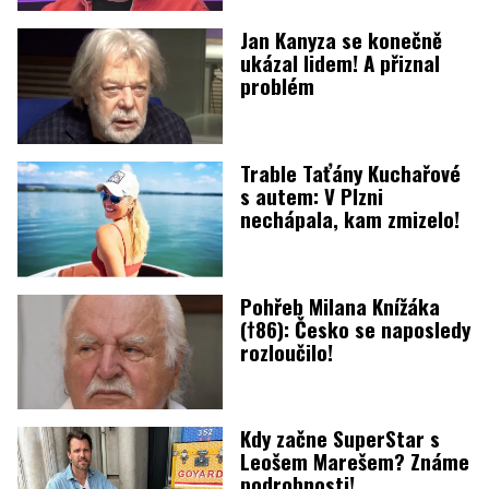
Jan Kanyza se konečně
ukázal lidem! A přiznal
problém
Trable Taťány Kuchařové
s autem: V Plzni
nechápala, kam zmizelo!
Pohřeb Milana Knížáka
(†86): Česko se naposledy
rozloučilo!
Kdy začne SuperStar s
Leošem Marešem? Známe
podrobnosti!