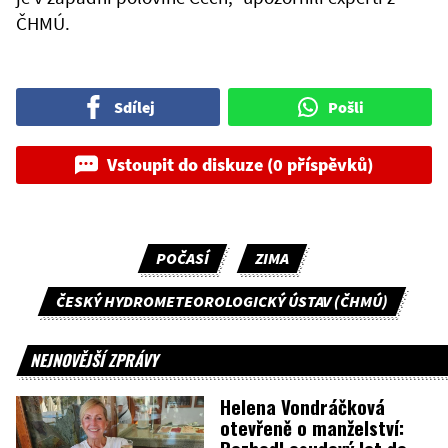
ČHMÚ.
Sdílej
Pošli
Vstoupit do diskuze (0 příspěvků)
POČASÍ
ZIMA
ČESKÝ HYDROMETEOROLOGICKÝ ÚSTAV (ČHMÚ)
NEJNOVĚJŠÍ ZPRÁVY
Helena Vondráčková
otevřeně o manželství: