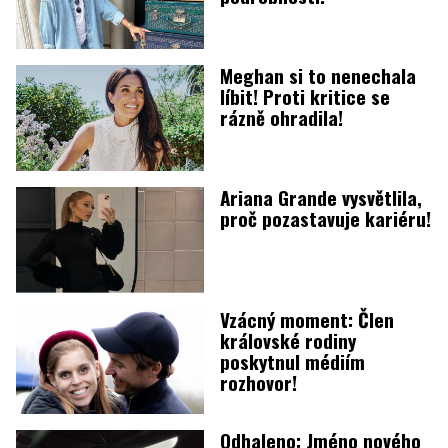
Meghan si to nenechala
líbit! Proti kritice se
rázně ohradila!
Ariana Grande vysvětlila,
proč pozastavuje kariéru!
Vzácný moment: Člen
královské rodiny
poskytnul médiím
rozhovor!
Odhaleno: Jméno nového