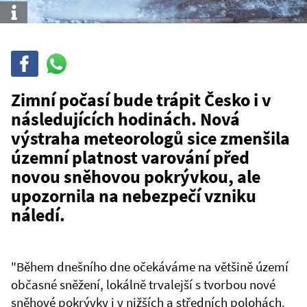
Info
Sdílet
Sdílej
na
WhatsAppu
Zimní počasí bude trápit Česko i v
následujících hodinách. Nová
výstraha meteorologů sice zmenšila
územní platnost varování před
novou sněhovou pokrývkou, ale
upozornila na nebezpečí vzniku
náledí.
"Během dnešního dne očekáváme na většině území
občasné sněžení, lokálně trvalejší s tvorbou nové
sněhové pokrývky i v nižších a středních polohách.