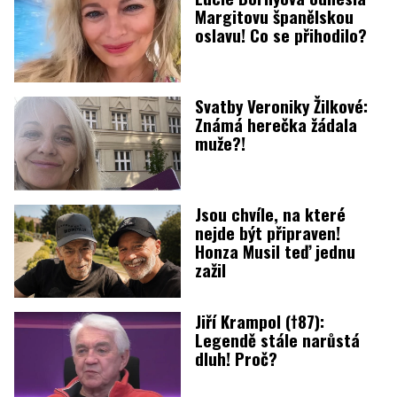
Margitovu španělskou
oslavu! Co se přihodilo?
Svatby Veroniky Žilkové:
Známá herečka žádala
muže?!
Jsou chvíle, na které
nejde být připraven!
Honza Musil teď jednu
zažil
Jiří Krampol (†87):
Legendě stále narůstá
dluh! Proč?