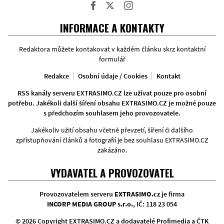
Facebook
Twitter
Instagram
INFORMACE A KONTAKTY
Redaktora můžete kontakovat v každém článku skrz kontaktní
formulář
Redakce
Osobní údaje / Cookies
Kontakt
RSS kanály serveru EXTRASIMO.CZ lze užívat pouze pro osobní
potřebu. Jakékoli další šíření obsahu EXTRASIMO.CZ je možné pouze
s předchozím souhlasem jeho provozovatele.
Jakékoliv užití obsahu včetně převzetí, šíření či dalšího
zpřístupňování článků a fotografií je bez souhlasu EXTRASIMO.CZ
zakázáno.
VYDAVATEL A PROVOZOVATEL
Provozovatelem serveru
EXTRASIMO.cz
je firma
INCORP MEDIA GROUP s.r.o.
, IČ: 118 23 054
© 2026 Copyright EXTRASIMO.CZ a dodavatelé Profimedia a ČTK