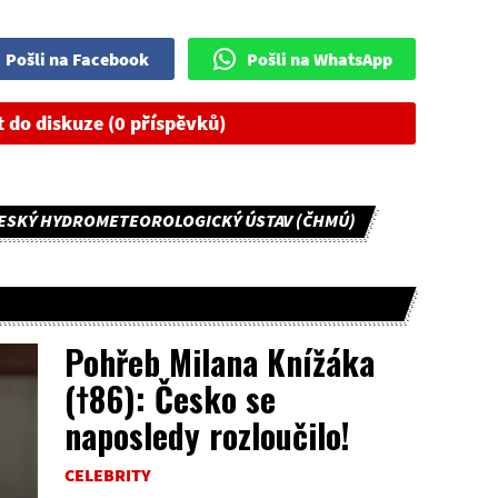
Pošli na Facebook
Pošli na WhatsApp
t do diskuze (0 příspěvků)
ESKÝ HYDROMETEOROLOGICKÝ ÚSTAV (ČHMÚ)
Pohřeb Milana Knížáka
(†86): Česko se
naposledy rozloučilo!
CELEBRITY