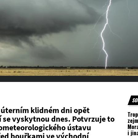
SO
 úterním klidném dni opět
Trop
í se vyskytnou dnes. Potvrzuje to
zejm
ometeorologického ústavu
Mora
i ji
řed bouřkami ve východní