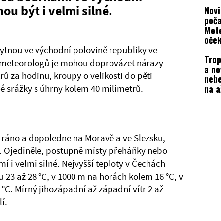
expe
ou být i velmi silné.
Novi
poča
Met
oček
nebe
skytnou ve východní polovině republiky ve
Trop
e meteorologů je mohou doprovázet nárazy
a no
rů za hodinu, kroupy o velikosti do pěti
nebe
na a
é srážky s úhrny kolem 40 milimetrů.
bouř
 ráno a dopoledne na Moravě a ve Slezsku,
. Ojediněle, postupně místy přeháňky nebo
í i velmi silné. Nejvyšší teploty v Čechách
u 23 až 28 °C, v 1000 m na horách kolem 16 °C, v
°C. Mírný jihozápadní až západní vítr 2 až
í.