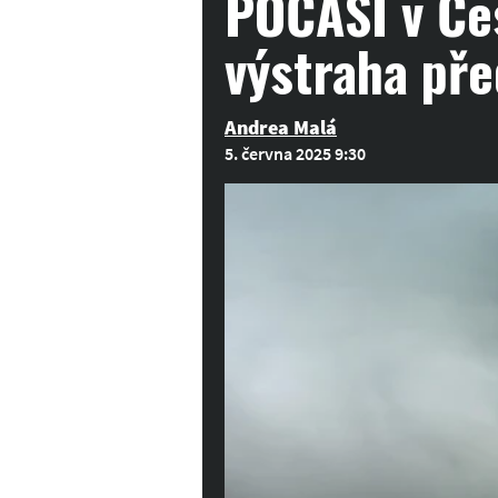
POČASÍ v Čes
výstraha př
Andrea Malá
5. června 2025 9:30