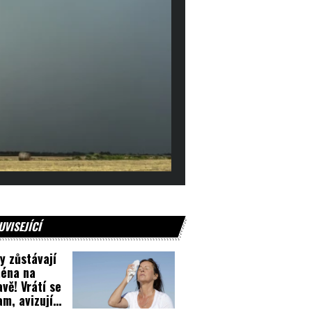
UVISEJÍCÍ
y zůstávají
éna na
vě! Vrátí se
nam, avizují