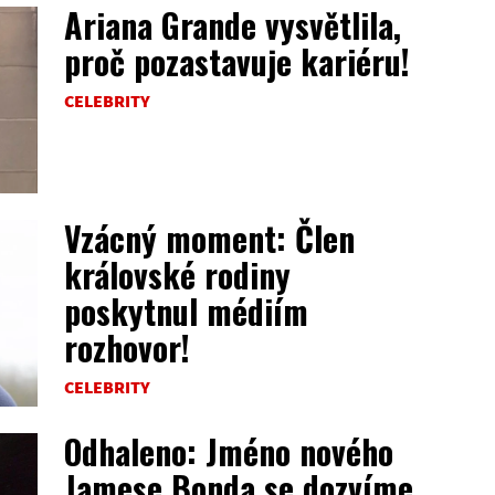
Ariana Grande vysvětlila,
proč pozastavuje kariéru!
CELEBRITY
Vzácný moment: Člen
královské rodiny
poskytnul médiím
rozhovor!
CELEBRITY
Odhaleno: Jméno nového
Jamese Bonda se dozvíme