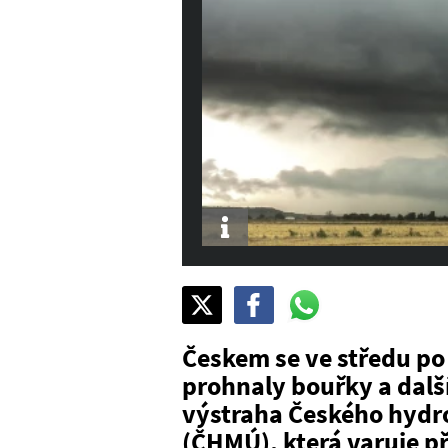
Info
Sdílet
Pošli
Pošli
na
na
na
X
Facebook
WhatsAppu
Českem se ve středu po
prohnaly bouřky a dalš
výstraha Českého hydr
(ČHMÚ), která varuje p