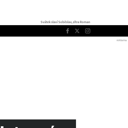
Svátek slaví Soběslav, zítra Roman
TOP
Facebook
Twitter
Instagram