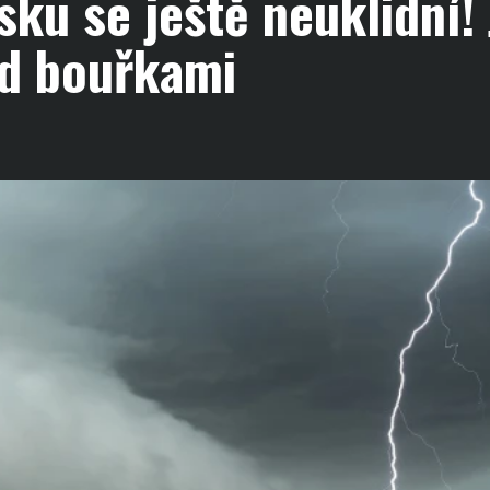
ku se ještě neuklidní! 
ed bouřkami