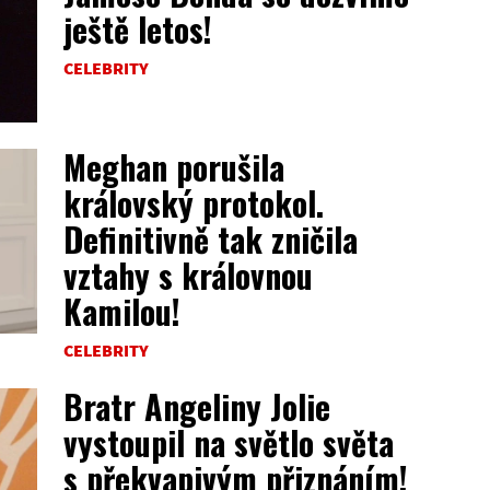
ještě letos!
CELEBRITY
Meghan porušila
královský protokol.
Definitivně tak zničila
vztahy s královnou
Kamilou!
CELEBRITY
Bratr Angeliny Jolie
vystoupil na světlo světa
s překvapivým přiznáním!