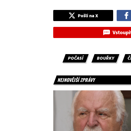
Pošli na X
Vstoupi
POČASÍ
BOUŘKY
Č
NEJNOVĚJŠÍ ZPRÁVY