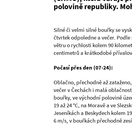
polovině republiky. Moh
Silné či velmi silné bouřky se vy
čtvrtek odpoledne a večer. Podl
větru o rychlosti kolem 90 kilomet
centimetrů a krátkodobé přívalov
Počasí přes den (07-24):
Oblačno, přechodně až zataženo,
večer v Čechách i malá oblačnost
bouřky, ve východní polovině územ
19 až 24 °C, na Moravě a ve Slezsk
Jeseníkách a Beskydech kolem 19 
6 m/s, v bouřkách přechodně zesíl