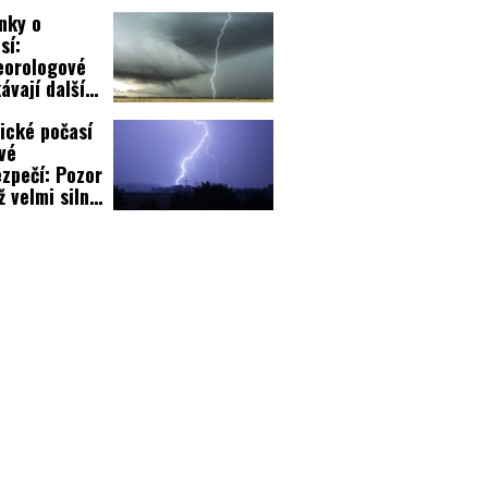
rti
nky o
sí:
eorologové
ávají další
zpečné jevy!
ické počasí
vé
zpečí: Pozor
ž velmi silné
ky!