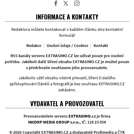
Facebook
Twitter
Instagram
INFORMACE A KONTAKTY
Redaktora můžete kontakovat v každém článku skrz kontaktní
formulář
Redakce
Osobní údaje / Cookies
Kontakt
RSS kanály serveru EXTRASIMO.CZ lze užívat pouze pro osobní
potřebu. Jakékoli další šíření obsahu EXTRASIMO.CZ je možné pouze
s předchozím souhlasem jeho provozovatele.
Jakékoliv užití obsahu včetně převzetí, šíření či dalšího
zpřístupňování článků a fotografií je bez souhlasu EXTRASIMO.CZ
zakázáno.
VYDAVATEL A PROVOZOVATEL
Provozovatelem serveru
EXTRASIMO.cz
je firma
INCORP MEDIA GROUP s.r.o.
, IČ: 118 23 054
© 2026 Copyright EXTRASIMO.CZ a dodavatelé Profimedia a ČTK