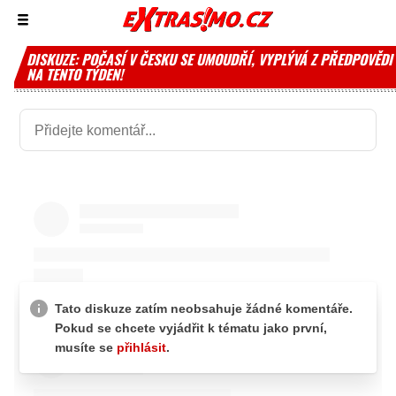
Zobrazit/skrýt
menu
DISKUZE: POČASÍ V ČESKU SE UMOUDŘÍ, VYPLÝVÁ Z PŘEDPOVĚDI
NA TENTO TÝDEN!