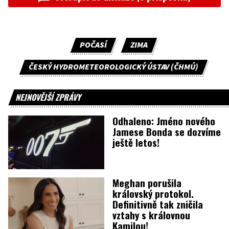
POČASÍ
ZIMA
ČESKÝ HYDROMETEOROLOGICKÝ ÚSTAV (ČHMÚ)
NEJNOVĚJŠÍ ZPRÁVY
Odhaleno: Jméno nového
Jamese Bonda se dozvíme
ještě letos!
Meghan porušila
královský protokol.
Definitivně tak zničila
vztahy s královnou
Kamilou!