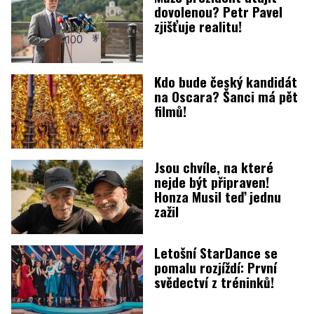
dovolenou? Petr Pavel
zjišťuje realitu!
Kdo bude český kandidát
na Oscara? Šanci má pět
filmů!
Jsou chvíle, na které
nejde být připraven!
Honza Musil teď jednu
zažil
Letošní StarDance se
pomalu rozjíždí: První
svědectví z tréninků!