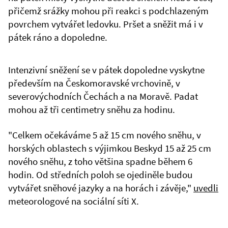
přičemž srážky mohou při reakci s podchlazeným
povrchem vytvářet ledovku. Pršet a sněžit má i v
pátek ráno a dopoledne.
Intenzivní sněžení se v pátek dopoledne vyskytne
především na Českomoravské vrchovině, v
severovýchodních Čechách a na Moravě. Padat
mohou až tři centimetry sněhu za hodinu.
"Celkem očekáváme 5 až 15 cm nového sněhu, v
horských oblastech s výjimkou Beskyd 15 až 25 cm
nového sněhu, z toho většina spadne během 6
hodin. Od středních poloh se ojediněle budou
vytvářet sněhové jazyky a na horách i závěje,"
uvedli
meteorologové na sociální síti X.