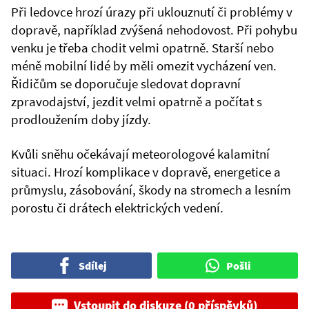
Při ledovce hrozí úrazy při uklouznutí či problémy v
dopravě, například zvýšená nehodovost. Při pohybu
venku je třeba chodit velmi opatrně. Starší nebo
méně mobilní lidé by měli omezit vycházení ven.
Řidičům se doporučuje sledovat dopravní
zpravodajství, jezdit velmi opatrně a počítat s
prodloužením doby jízdy.
Kvůli sněhu očekávají meteorologové kalamitní
situaci. Hrozí komplikace v dopravě, energetice a
průmyslu, zásobování, škody na stromech a lesním
porostu či drátech elektrických vedení.
Sdílej
Pošli
Vstoupit do diskuze (0 příspěvků)