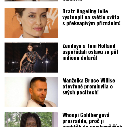
Bratr Angeliny Jolie
vystoupil na světlo světa
s překvapivým přiznáním!
Zendaya a Tom Holland
uspořádali oslavu za půl
milionu dolarů!
Manželka Bruce Willise
otevřeně promluvila o
svých pocitech!
Whoopi Goldbergová
prozradila, proč ji
nechtěli do nejslavnějších