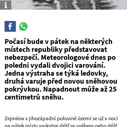
Info
Sdílet
Sdílej
na
WhatsAppu
Počasí bude v pátek na některých
místech republiky představovat
nebezpečí. Meteorologové dnes po
poledni vydali dvojici varování.
Jedna výstraha se týká ledovky,
druhá varuje před novou sněhovou
pokrývkou. Napadnout může až 25
centimetrů sněhu.
Zejména v jihozápadní polovině území se už v noci
na pátek místy vyskytne déšť se sněhem nebo déšť,