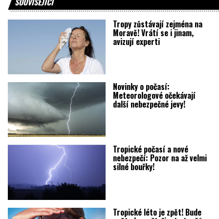
SOUVISEJÍCÍ
Tropy zůstávají zejména na
Moravě! Vrátí se i jinam,
avizují experti
Novinky o počasí:
Meteorologové očekávají
další nebezpečné jevy!
Tropické počasí a nové
nebezpečí: Pozor na až velmi
silné bouřky!
Tropické léto je zpět! Bude