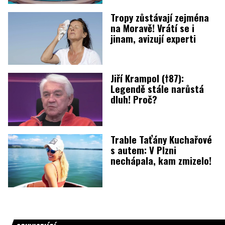
Tropy zůstávají zejména
na Moravě! Vrátí se i
jinam, avizují experti
Jiří Krampol (†87):
Legendě stále narůstá
dluh! Proč?
Trable Taťány Kuchařové
s autem: V Plzni
nechápala, kam zmizelo!