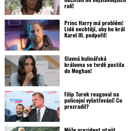
rolí!
Princ Harry má problém!
Lidé nechtějí, aby ho král
Karel III. podpořil!
Slavná kulinářská
královna se tvrdě pustila
do Meghan!
Filip Turek reagoval na
policejní vyšetřování! Co
prozradil?
Může prezident utajit