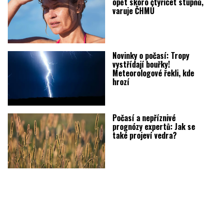
opět skoro čtyřicet stupňů,
varuje ČHMÚ
Novinky o počasí: Tropy
vystřídají bouřky!
Meteorologové řekli, kde
hrozí
Počasí a nepříznivé
prognózy expertů: Jak se
také projeví vedra?