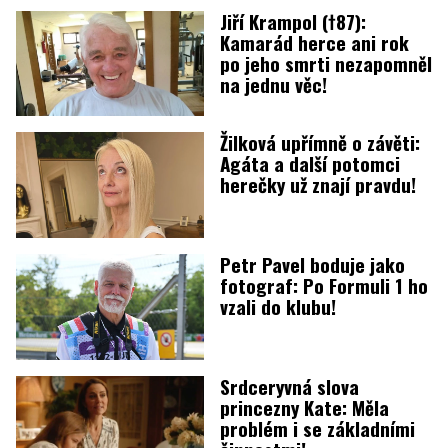
Jiří Krampol (†87):
Kamarád herce ani rok
po jeho smrti nezapomněl
na jednu věc!
Žilková upřímně o závěti:
Agáta a další potomci
herečky už znají pravdu!
Petr Pavel boduje jako
fotograf: Po Formuli 1 ho
vzali do klubu!
Srdceryvná slova
princezny Kate: Měla
problém i se základními