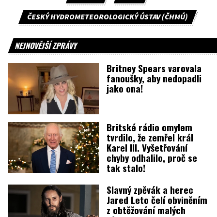
ČESKÝ HYDROMETEOROLOGICKÝ ÚSTAV (ČHMÚ)
NEJNOVĚJŠÍ ZPRÁVY
Britney Spears varovala
fanoušky, aby nedopadli
jako ona!
Britské rádio omylem
tvrdilo, že zemřel král
Karel III. Vyšetřování
chyby odhalilo, proč se
tak stalo!
Slavný zpěvák a herec
Jared Leto čelí obviněním
z obtěžování malých