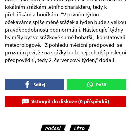
lokálním srážkám letního charakteru, tedy k
přeháňkám a bouřkám. "V prvním týdnu
očekáváme spíše méně srážek a týden bude s velkou
pravděpodobností podnormální. Následující týdny
by měly být ve srážkové sumě bohatší," konstatovali
meteorologové. "Z pohledu měsíční předpovědi se
prozatím jeví, že na srážky bude nejbohatší poslední
předpovědní, tedy 2. červencový týden," dodali.
Sdílej
Pošli
Vstoupit do diskuze (0 příspěvků)
POČASÍ
LÉTO