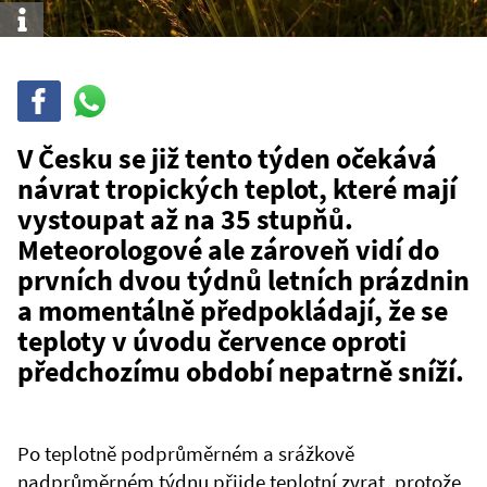
Info
Sdílet
Sdílej
na
WhatsAppu
V Česku se již tento týden očekává
návrat tropických teplot, které mají
vystoupat až na 35 stupňů.
Meteorologové ale zároveň vidí do
prvních dvou týdnů letních prázdnin
a momentálně předpokládají, že se
teploty v úvodu července oproti
předchozímu období nepatrně sníží.
Po teplotně podprůměrném a srážkově
nadprůměrném týdnu přijde teplotní zvrat, protože