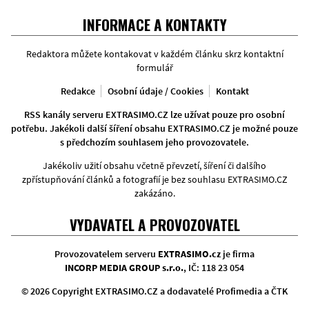
Facebook
Twitter
Instagram
INFORMACE A KONTAKTY
Redaktora můžete kontakovat v každém článku skrz kontaktní
formulář
Redakce
Osobní údaje / Cookies
Kontakt
RSS kanály serveru EXTRASIMO.CZ lze užívat pouze pro osobní
potřebu. Jakékoli další šíření obsahu EXTRASIMO.CZ je možné pouze
s předchozím souhlasem jeho provozovatele.
Jakékoliv užití obsahu včetně převzetí, šíření či dalšího
zpřístupňování článků a fotografií je bez souhlasu EXTRASIMO.CZ
zakázáno.
VYDAVATEL A PROVOZOVATEL
Provozovatelem serveru
EXTRASIMO.cz
je firma
INCORP MEDIA GROUP s.r.o.
, IČ: 118 23 054
© 2026 Copyright EXTRASIMO.CZ a dodavatelé Profimedia a ČTK