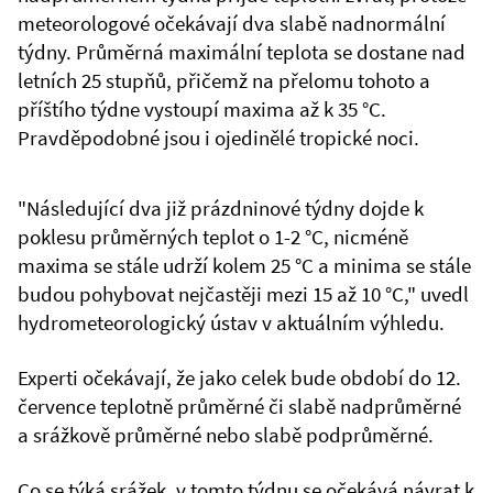
meteorologové očekávají dva slabě nadnormální
týdny. Průměrná maximální teplota se dostane nad
letních 25 stupňů, přičemž na přelomu tohoto a
příštího týdne vystoupí maxima až k 35 °C.
Pravděpodobné jsou i ojedinělé tropické noci.
"Následující dva již prázdninové týdny dojde k
poklesu průměrných teplot o 1-2 °C, nicméně
maxima se stále udrží kolem 25 °C a minima se stále
budou pohybovat nejčastěji mezi 15 až 10 °C," uvedl
hydrometeorologický ústav v aktuálním výhledu.
Experti očekávají, že jako celek bude období do 12.
července teplotně průměrné či slabě nadprůměrné
a srážkově průměrné nebo slabě podprůměrné.
Co se týká srážek, v tomto týdnu se očekává návrat k