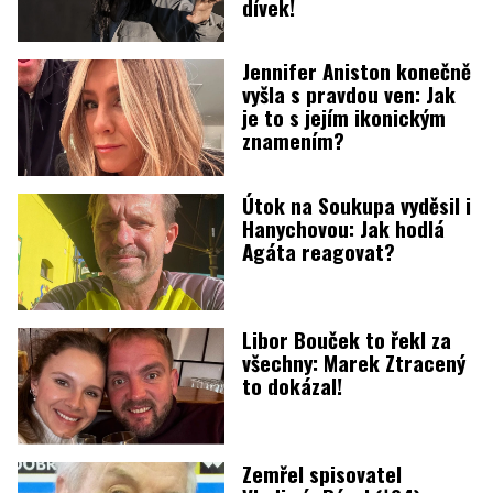
dívek!
Jennifer Aniston konečně
vyšla s pravdou ven: Jak
je to s jejím ikonickým
znamením?
Útok na Soukupa vyděsil i
Hanychovou: Jak hodlá
Agáta reagovat?
Libor Bouček to řekl za
všechny: Marek Ztracený
to dokázal!
Zemřel spisovatel