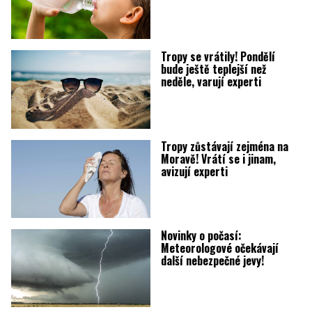
Tropy se vrátily! Pondělí
bude ještě teplejší než
neděle, varují experti
Tropy zůstávají zejména na
Moravě! Vrátí se i jinam,
avizují experti
Novinky o počasí:
Meteorologové očekávají
další nebezpečné jevy!