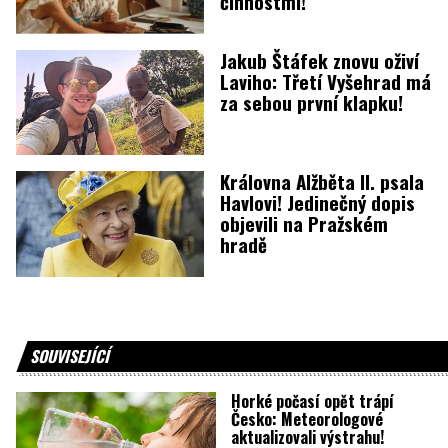
činnostmi!
Jakub Štáfek znovu oživí
Laviho: Třetí Vyšehrad má
za sebou první klapku!
Královna Alžběta II. psala
Havlovi! Jedinečný dopis
objevili na Pražském
hradě
SOUVISEJÍCÍ
Horké počasí opět trápí
Česko: Meteorologové
aktualizovali výstrahu!