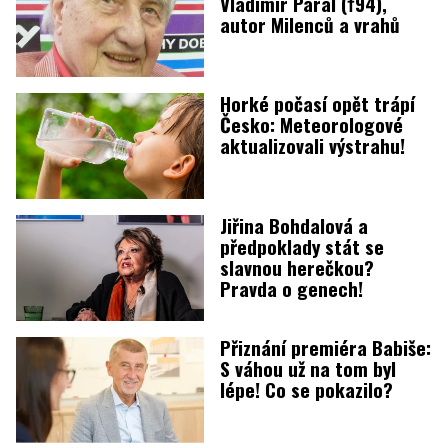
Vladimír Páral (†94),
autor Milenců a vrahů
Horké počasí opět trápí
Česko: Meteorologové
aktualizovali výstrahu!
Jiřina Bohdalová a
předpoklady stát se
slavnou herečkou?
Pravda o genech!
Přiznání premiéra Babiše:
S váhou už na tom byl
lépe! Co se pokazilo?