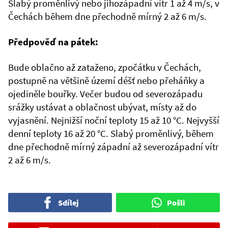
Slabý proměnlivý nebo jihozápadní vítr 1 až 4 m/s, v
Čechách během dne přechodně mírný 2 až 6 m/s.
Předpověď na pátek:
Bude oblačno až zataženo, zpočátku v Čechách,
postupně na většině území déšť nebo přeháňky a
ojediněle bouřky. Večer budou od severozápadu
srážky ustávat a oblačnost ubývat, místy až do
vyjasnění. Nejnižší noční teploty 15 až 10 °C. Nejvyšší
denní teploty 16 až 20 °C. Slabý proměnlivý, během
dne přechodně mírný západní až severozápadní vítr
2 až 6 m/s.
Sdílej
Pošli