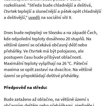
rozkolísané. "Středa bude chladnější a deštivá,
čtvrtek teplejší a slunečnější a pátek opět chladnější
a deštivější,"
uvedli
na sociální síti X.
Dnes bude nejtepleji ve Slezsku a na západě Čech,
kde odpolední teploty dosáhnou 20 stupňů. Na
většině území se očekává občasný déšť nebo
přeháňky. Ve čtvrtek má být polojasno, ale
postupem času bude přibývat oblačnosti.
Maximální teploty vyšplhají na 26 °C. Páteční
maxima se opět zastaví na dvacítce. Na většině
území se přepokládají deštivé přeháňky.
Předpověď na středu:
Bude zataženo až oblačno, na většině území s
občasným deštěm nebo přeháňkami, ojediněle i