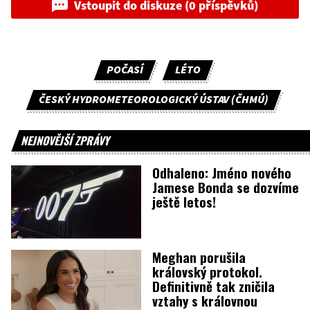
Vstoupit do diskuze (0 příspěvků)
POČASÍ
LÉTO
ČESKÝ HYDROMETEOROLOGICKÝ ÚSTAV (ČHMÚ)
NEJNOVĚJŠÍ ZPRÁVY
Odhaleno: Jméno nového
Jamese Bonda se dozvíme
ještě letos!
Meghan porušila
královský protokol.
Definitivně tak zničila
vztahy s královnou