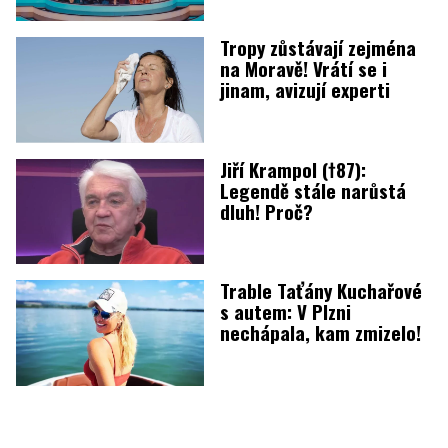
Tropy zůstávají zejména
na Moravě! Vrátí se i
jinam, avizují experti
Jiří Krampol (†87):
Legendě stále narůstá
dluh! Proč?
Trable Taťány Kuchařové
s autem: V Plzni
nechápala, kam zmizelo!