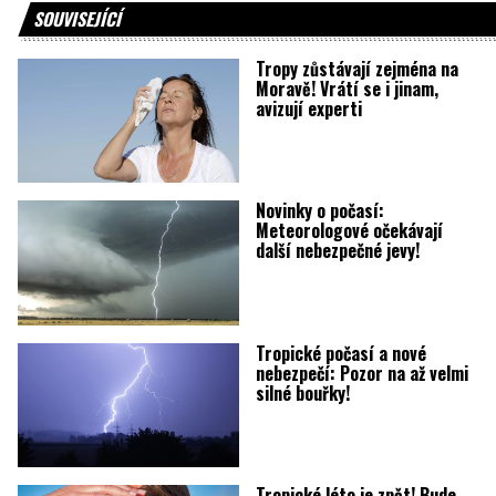
SOUVISEJÍCÍ
Tropy zůstávají zejména na
Moravě! Vrátí se i jinam,
avizují experti
Novinky o počasí:
Meteorologové očekávají
další nebezpečné jevy!
Tropické počasí a nové
nebezpečí: Pozor na až velmi
silné bouřky!
Tropické léto je zpět! Bude