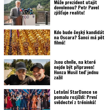
Může prezident utajit
dovolenou? Petr Pavel
zjišťuje realitu!
Kdo bude český kandidát
na Oscara? Šanci má pět
filmů!
Jsou chvíle, na které
nejde být připraven!
Honza Musil teď jednu
zažil
Letošní StarDance se
pomalu rozjíždí: První
svědectví z tréninků!