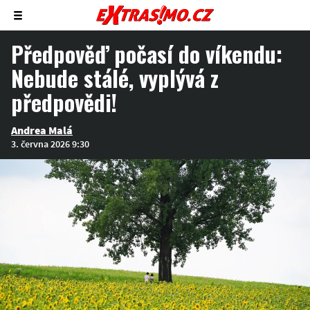
Zobrazit/skrýt
menu
Předpověď počasí do víkendu:
Nebude stálé, vyplývá z
předpovědi!
Andrea Malá
3. června 2026 9:30