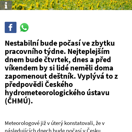
Info
Sdílet
Sdílej
na
WhatsAppu
Nestabilní bude počasí ve zbytku
pracovního týdne. Nejteplejším
dnem bude čtvrtek, dnes a před
víkendem by si lidé neměli doma
zapomenout deštník. Vyplývá to z
předpovědi Českého
hydrometeorologického ústavu
(ČHMÚ).
Meteorologové již v úterý konstatovali, že v
následujících dnech bude počasí v Česku