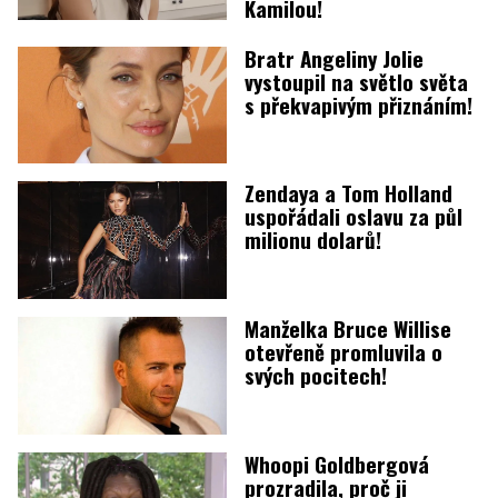
Kamilou!
Bratr Angeliny Jolie
vystoupil na světlo světa
s překvapivým přiznáním!
Zendaya a Tom Holland
uspořádali oslavu za půl
milionu dolarů!
Manželka Bruce Willise
otevřeně promluvila o
svých pocitech!
Whoopi Goldbergová
prozradila, proč ji