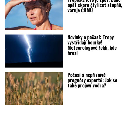
opět skoro čtyřicet stupňů,
varuje ČHMÚ
Novinky o počasí: Tropy
vystřídají bouřky!
Meteorologové řekli, kde
hrozí
Počasí a nepříznivé
prognózy expertů: Jak se
také projeví vedra?