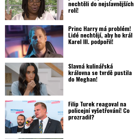
nechtěli do nejslavnějších
rolí!
Princ Harry má problém!
Lidé nechtějí, aby ho král
Karel III. podpořil!
Slavná kulinářská
královna se tvrdě pustila
do Meghan!
Filip Turek reagoval na
policejní vyšetřování! Co
prozradil?