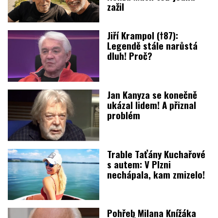
zažil
Jiří Krampol (†87):
Legendě stále narůstá
dluh! Proč?
Jan Kanyza se konečně
ukázal lidem! A přiznal
problém
Trable Taťány Kuchařové
s autem: V Plzni
nechápala, kam zmizelo!
Pohřeb Milana Knížáka