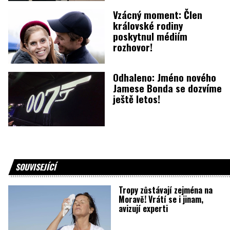
Vzácný moment: Člen
královské rodiny
poskytnul médiím
rozhovor!
Odhaleno: Jméno nového
Jamese Bonda se dozvíme
ještě letos!
SOUVISEJÍCÍ
Tropy zůstávají zejména na
Moravě! Vrátí se i jinam,
avizují experti