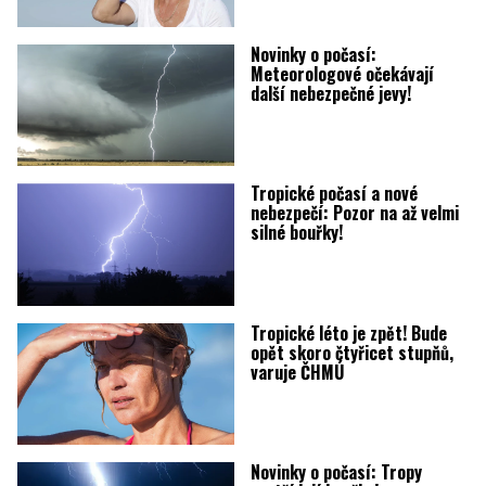
Novinky o počasí:
Meteorologové očekávají
další nebezpečné jevy!
Tropické počasí a nové
nebezpečí: Pozor na až velmi
silné bouřky!
Tropické léto je zpět! Bude
opět skoro čtyřicet stupňů,
varuje ČHMÚ
Novinky o počasí: Tropy