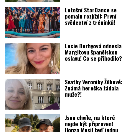
Letošní StarDance se
pomalu rozjíždí: První
svědectví z tréninků!
Lucie Borhyová odnesla
Margitovu španělskou
oslavu! Co se přihodilo?
Svatby Veroniky Žilkové:
Známá herečka žádala
muže?!
Jsou chvíle, na které
nejde být připraven!
Honza Musil teď jednu