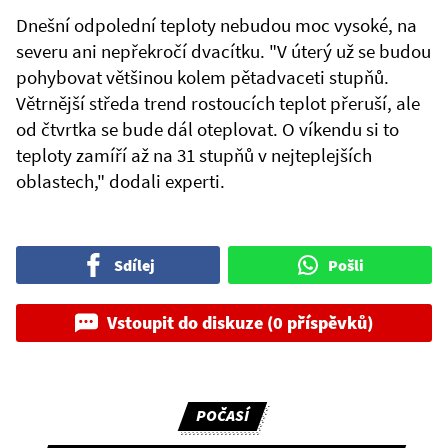
Dnešní odpolední teploty nebudou moc vysoké, na
severu ani nepřekročí dvacítku. "V úterý už se budou
pohybovat většinou kolem pětadvaceti stupňů.
Větrnější středa trend rostoucích teplot přeruší, ale
od čtvrtka se bude dál oteplovat. O víkendu si to
teploty zamíří až na 31 stupňů v nejteplejších
oblastech," dodali experti.
Sdílej
Pošli
Vstoupit do diskuze (0 příspěvků)
POČASÍ