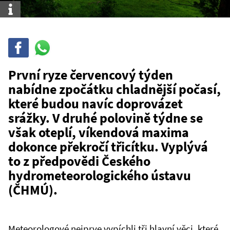
Info
Sdílet
Sdílej
na
WhatsAppu
První ryze červencový týden
nabídne zpočátku chladnější počasí,
které budou navíc doprovázet
srážky. V druhé polovině týdne se
však oteplí, víkendová maxima
dokonce překročí třicítku. Vyplývá
to z předpovědi Českého
hydrometeorologického ústavu
(ČHMÚ).
Meteorologové nejprve vypíchli tři hlavní věci, které