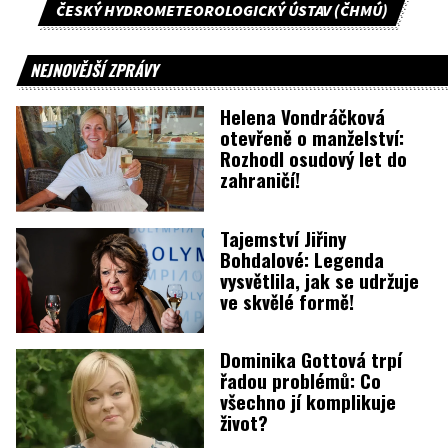
ČESKÝ HYDROMETEOROLOGICKÝ ÚSTAV (ČHMÚ)
NEJNOVĚJŠÍ ZPRÁVY
Helena Vondráčková
otevřeně o manželství:
Rozhodl osudový let do
zahraničí!
Tajemství Jiřiny
Bohdalové: Legenda
vysvětlila, jak se udržuje
ve skvělé formě!
Dominika Gottová trpí
řadou problémů: Co
všechno jí komplikuje
život?