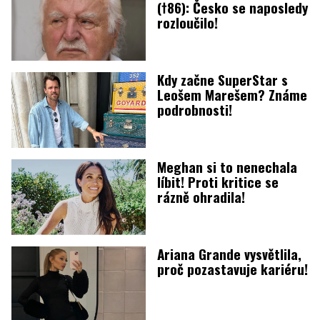
(†86): Česko se naposledy
rozloučilo!
Kdy začne SuperStar s
Leošem Marešem? Známe
podrobnosti!
Meghan si to nenechala
líbit! Proti kritice se
rázně ohradila!
Ariana Grande vysvětlila,
proč pozastavuje kariéru!