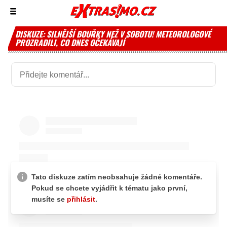
Zobrazit/skrýt
menu
DISKUZE: SILNĚJŠÍ BOUŘKY NEŽ V SOBOTU! METEOROLOGOVÉ
PROZRADILI, CO DNES OČEKÁVAJÍ