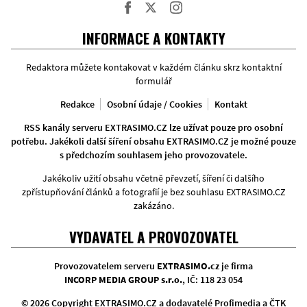
Facebook
Twitter
Instagram
INFORMACE A KONTAKTY
Redaktora můžete kontakovat v každém článku skrz kontaktní
formulář
Redakce
Osobní údaje / Cookies
Kontakt
RSS kanály serveru EXTRASIMO.CZ lze užívat pouze pro osobní
potřebu. Jakékoli další šíření obsahu EXTRASIMO.CZ je možné pouze
s předchozím souhlasem jeho provozovatele.
Jakékoliv užití obsahu včetně převzetí, šíření či dalšího
zpřístupňování článků a fotografií je bez souhlasu EXTRASIMO.CZ
zakázáno.
VYDAVATEL A PROVOZOVATEL
Provozovatelem serveru
EXTRASIMO.cz
je firma
INCORP MEDIA GROUP s.r.o.
, IČ: 118 23 054
© 2026 Copyright EXTRASIMO.CZ a dodavatelé Profimedia a ČTK