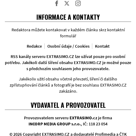
Facebook
Twitter
Instagram
INFORMACE A KONTAKTY
Redaktora můžete kontakovat v každém článku skrz kontaktní
formulář
Redakce
Osobní údaje / Cookies
Kontakt
RSS kanály serveru EXTRASIMO.CZ lze užívat pouze pro osobní
potřebu. Jakékoli další šíření obsahu EXTRASIMO.CZ je možné pouze
s předchozím souhlasem jeho provozovatele.
Jakékoliv užití obsahu včetně převzetí, šíření či dalšího
zpřístupňování článků a fotografií je bez souhlasu EXTRASIMO.CZ
zakázáno.
VYDAVATEL A PROVOZOVATEL
Provozovatelem serveru
EXTRASIMO.cz
je firma
INCORP MEDIA GROUP s.r.o.
, IČ: 118 23 054
© 2026 Copyright EXTRASIMO.CZ a dodavatelé Profimedia a ČTK