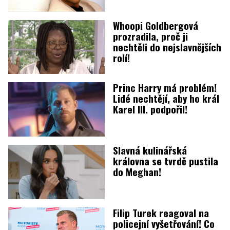
Whoopi Goldbergová
prozradila, proč ji
nechtěli do nejslavnějších
rolí!
Princ Harry má problém!
Lidé nechtějí, aby ho král
Karel III. podpořil!
Slavná kulinářská
královna se tvrdě pustila
do Meghan!
Filip Turek reagoval na
policejní vyšetřování! Co