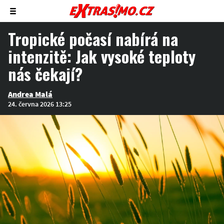
Zobrazit/skrýt
menu
Tropické počasí nabírá na
intenzitě: Jak vysoké teploty
nás čekají?
Andrea Malá
24. června 2026 13:25