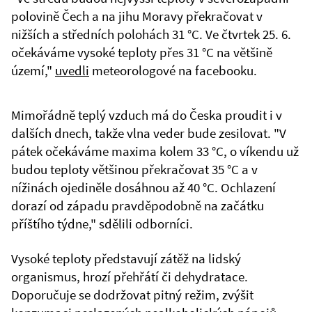
polovině Čech a na jihu Moravy překračovat v
nižších a středních polohách 31 °C. Ve čtvrtek 25. 6.
očekáváme vysoké teploty přes 31 °C na většině
území,"
uvedli
meteorologové na facebooku.
Mimořádně teplý vzduch má do Česka proudit i v
dalších dnech, takže vlna veder bude zesilovat. "V
pátek očekáváme maxima kolem 33 °C, o víkendu už
budou teploty většinou překračovat 35 °C a v
nížinách ojediněle dosáhnou až 40 °C. Ochlazení
dorazí od západu pravděpodobně na začátku
příštího týdne," sdělili odborníci.
Vysoké teploty představují zátěž na lidský
organismus, hrozí přehřátí či dehydratace.
Doporučuje se dodržovat pitný režim, zvýšit