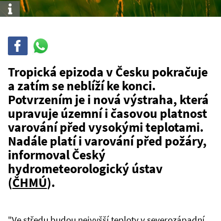
Info
Sdílet
Sdílej
na
WhatsAppu
Tropická epizoda v Česku pokračuje
a zatím se neblíží ke konci.
Potvrzením je i nová výstraha, která
upravuje územní i časovou platnost
varování před vysokými teplotami.
Nadále platí i varování před požáry,
informoval Český
hydrometeorologický ústav
(
ČHMÚ
).
"Ve středu budou nejvyšší teploty v severozápadní