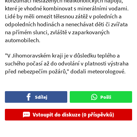
konzumaci neslazených nealkoholických nápojů,
které je vhodné kombinovat s minerálními vodami.
Lidé by měli omezit tělesnou zátěž v poledních a
odpoledních hodinách a nenechávat děti či zvířata
na přímém slunci, zvláště v zaparkovaných
automobilech.
"V Jihomoravském kraji je v důsledku teplého a
suchého počasí až do odvolání v platnosti výstraha
před nebezpečím požárů," dodali meteorologové.
Sdílej
Pošli
Vstoupit do diskuze (0 příspěvků)