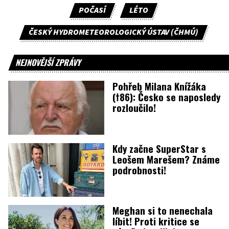
POČASÍ
LÉTO
ČESKÝ HYDROMETEOROLOGICKÝ ÚSTAV (ČHMÚ)
NEJNOVĚJŠÍ ZPRÁVY
Pohřeb Milana Knížáka
(†86): Česko se naposledy
rozloučilo!
Kdy začne SuperStar s
Leošem Marešem? Známe
podrobnosti!
Meghan si to nenechala
líbit! Proti kritice se