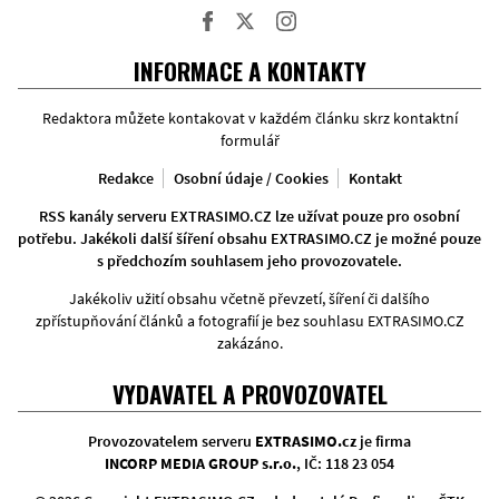
Facebook
Twitter
Instagram
INFORMACE A KONTAKTY
Redaktora můžete kontakovat v každém článku skrz kontaktní
formulář
Redakce
Osobní údaje / Cookies
Kontakt
RSS kanály serveru EXTRASIMO.CZ lze užívat pouze pro osobní
potřebu. Jakékoli další šíření obsahu EXTRASIMO.CZ je možné pouze
s předchozím souhlasem jeho provozovatele.
Jakékoliv užití obsahu včetně převzetí, šíření či dalšího
zpřístupňování článků a fotografií je bez souhlasu EXTRASIMO.CZ
zakázáno.
VYDAVATEL A PROVOZOVATEL
Provozovatelem serveru
EXTRASIMO.cz
je firma
INCORP MEDIA GROUP s.r.o.
, IČ: 118 23 054