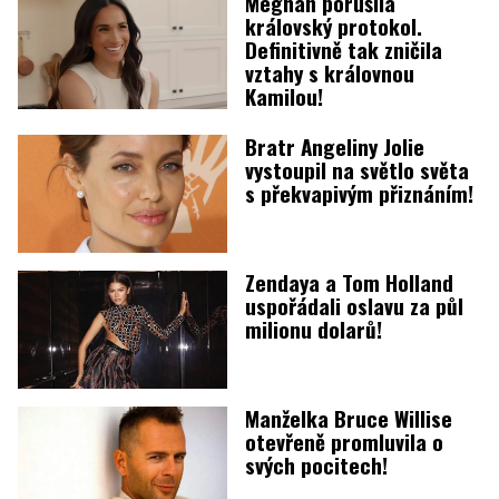
Meghan porušila
královský protokol.
Definitivně tak zničila
vztahy s královnou
Kamilou!
Bratr Angeliny Jolie
vystoupil na světlo světa
s překvapivým přiznáním!
Zendaya a Tom Holland
uspořádali oslavu za půl
milionu dolarů!
Manželka Bruce Willise
otevřeně promluvila o
svých pocitech!