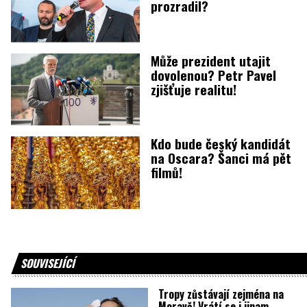
prozradil?
Může prezident utajit
dovolenou? Petr Pavel
zjišťuje realitu!
Kdo bude český kandidát
na Oscara? Šanci má pět
filmů!
SOUVISEJÍCÍ
Tropy zůstávají zejména na
Moravě! Vrátí se i jinam,