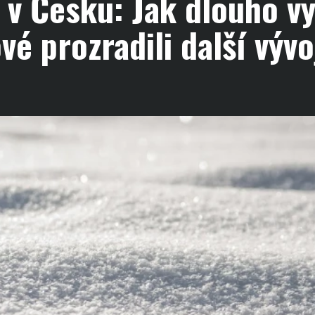
 v Česku: Jak dlouho vy
é prozradili další vývo