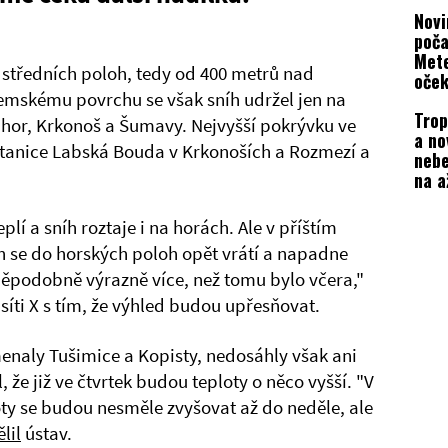
expe
Novi
poča
Met
 středních poloh, tedy od 400 metrů nad
oček
emskému povrchu se však sníh udržel jen na
nebe
Trop
hor, Krkonoš a Šumavy. Nejvyšší pokrývku ve
a no
stanice Labská Bouda v Krkonoších a Rozmezí a
nebe
na a
bouř
plí a sníh roztaje i na horách. Ale v příštím
 se do horských poloh opět vrátí a napadne
děpodobně výrazně více, než tomu bylo včera,"
íti X s tím, že výhled budou upřesňovat.
menaly Tušimice a Kopisty, nedosáhly však ani
 že již ve čtvrtek budou teploty o něco vyšší. "V
oty se budou nesměle zvyšovat až do neděle, ale
lil
ústav.