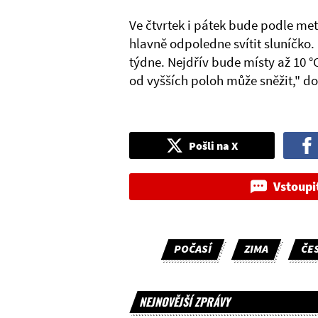
Ve čtvrtek i pátek bude podle me
hlavně odpoledne svítit sluníčko.
týdne. Nejdřív bude místy až 10 
od vyšších poloh může sněžit," do
Pošli na X
Vstoupi
POČASÍ
ZIMA
ČE
NEJNOVĚJŠÍ ZPRÁVY