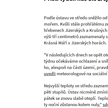
Podle ústavu ve středu sněžilo od
mořem. Kvůli stále prohřátému z
hřebenech Jizerských a Krušných 
výši tří centimetrů zaznamenaly 
Krásná Máří v Jizerských horách.
"V následujících dnech se opět ote
týdnu očekáváme ochlazení a sníh
ho, alespoň na části území, prav
uvedli
meteorologové na sociální s
Nejvyšší teploty ve středu zazna
pěti stupňů. Ústav nicméně zmínil,
pátek se znovu slabě oteplí. Tepl
ty noční zůstanou kolem nuly,"
sdě