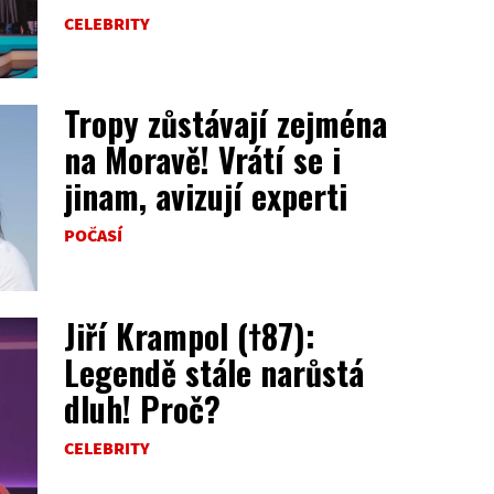
CELEBRITY
Tropy zůstávají zejména
na Moravě! Vrátí se i
jinam, avizují experti
POČASÍ
Jiří Krampol (†87):
Legendě stále narůstá
dluh! Proč?
CELEBRITY