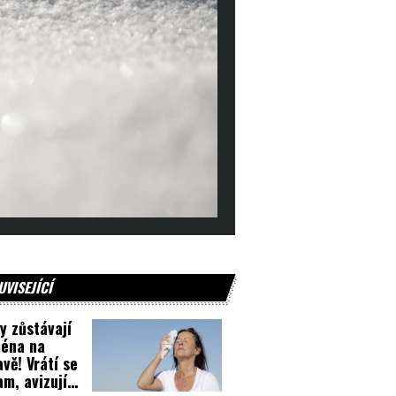
UVISEJÍCÍ
y zůstávají
éna na
vě! Vrátí se
nam, avizují