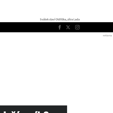
Svátek slaví Oldřiška, zítra Lada
TOP
Facebook
Twitter
Instagram