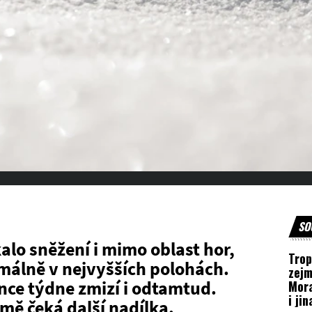
SO
alo sněžení i mimo oblast hor,
Trop
imálně v nejvyšších polohách.
zejm
nce týdne zmizí i odtamtud.
Mora
i ji
ejmě čeká další nadílka.