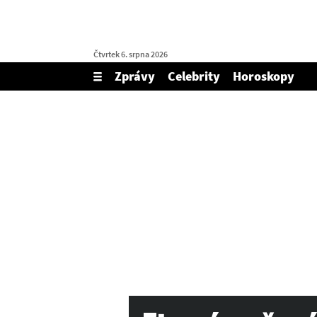
Čtvrtek 6. srpna 2026
Zprávy
Celebrity
Horoskopy
Zobrazit/skrýt
menu