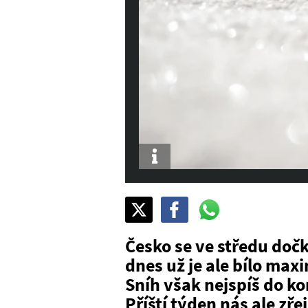
Info
Sdílet
Pošli
Pošli
na
na
na
X
Facebook
WhatsAppu
Česko se ve středu dočk
dnes už je ale bílo max
Sníh však nejspíš do ko
Příští týden nás ale zř