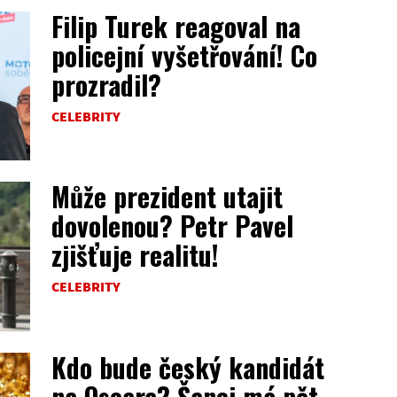
Filip Turek reagoval na
policejní vyšetřování! Co
prozradil?
CELEBRITY
Může prezident utajit
dovolenou? Petr Pavel
zjišťuje realitu!
CELEBRITY
Kdo bude český kandidát
na Oscara? Šanci má pět