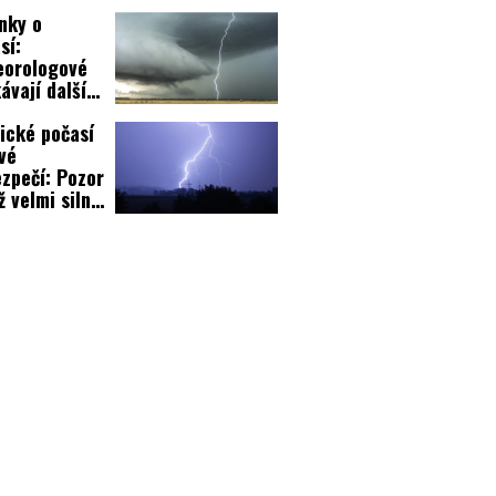
rti
nky o
sí:
eorologové
ávají další
zpečné jevy!
ické počasí
vé
zpečí: Pozor
ž velmi silné
ky!