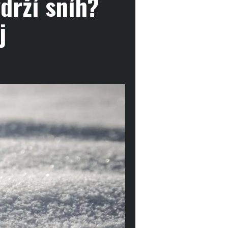
drží sníh?
j