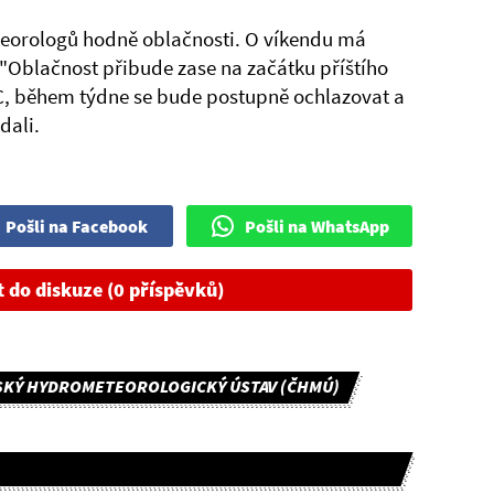
teorologů hodně oblačnosti. O víkendu má
 "Oblačnost přibude zase na začátku příštího
°C, během týdne se bude postupně ochlazovat a
dali.
Pošli na Facebook
Pošli na WhatsApp
t do diskuze (0 příspěvků)
SKÝ HYDROMETEOROLOGICKÝ ÚSTAV (ČHMÚ)