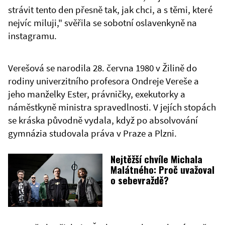
strávit tento den přesně tak, jak chci, a s těmi, které
nejvíc miluji," svěřila se sobotní oslavenkyně na
instagramu.
Verešová se narodila 28. června 1980 v Žilině do
rodiny univerzitního profesora Ondreje Vereše a
jeho manželky Ester, právničky, exekutorky a
náměstkyně ministra spravedlnosti. V jejích stopách
se kráska původně vydala, když po absolvování
gymnázia studovala práva v Praze a Plzni.
Nejtěžší chvíle Michala
Malátného: Proč uvažoval
o sebevraždě?