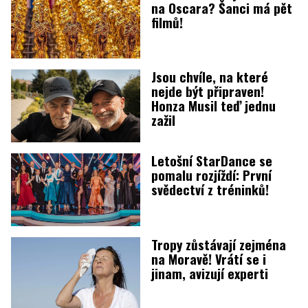
na Oscara? Šanci má pět
filmů!
Jsou chvíle, na které
nejde být připraven!
Honza Musil teď jednu
zažil
Letošní StarDance se
pomalu rozjíždí: První
svědectví z tréninků!
Tropy zůstávají zejména
na Moravě! Vrátí se i
jinam, avizují experti