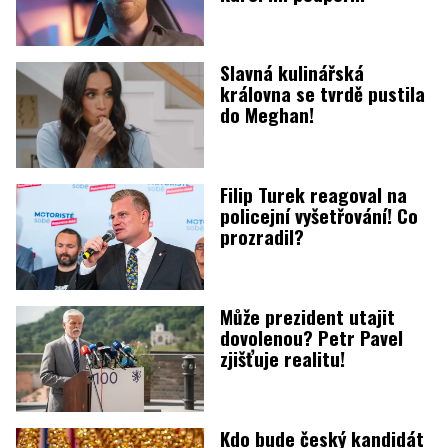
Slavná kulinářská
královna se tvrdě pustila
do Meghan!
Filip Turek reagoval na
policejní vyšetřování! Co
prozradil?
Může prezident utajit
dovolenou? Petr Pavel
zjišťuje realitu!
Kdo bude český kandidát