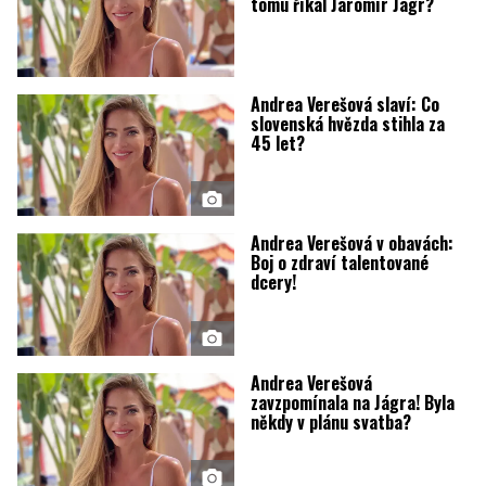
tomu říkal Jaromír Jágr?
Andrea Verešová slaví: Co
slovenská hvězda stihla za
45 let?
Andrea Verešová v obavách:
Boj o zdraví talentované
dcery!
Andrea Verešová
zavzpomínala na Jágra! Byla
někdy v plánu svatba?