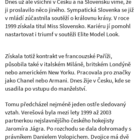
Dnes už ale všichni v Česku a na Slovensku víme, že
ji proslavilo něco jiného. Sympatická Slovenka se již
v mládí zúčastnila soutěží o královnu krásy. V roce
1999 získala titul Miss Slovensko. Kariéru jí pomohl
nastartovat i triumf v soutěži Elite Model Look.
Získala totiž kontrakt ve francouzské Paříži,
působila také v italském Miláně, britském Londýně
nebo americkém New Yorku. Pracovala pro značky
jako Chanel nebo Armani. Dnes žije v Česku, kde se
usadila po vstupu do manželství.
Tomu předcházel nejméně jeden ostře sledovaný
vztah. Verešová byla mezi lety 1999 až 2003
partnerkou nejslavnějšího českého hokejisty
Jaromíra Jágra. Po rozchodu se dala dohromady s
právníkem Danielem Volopichem. Dvojice má dvě