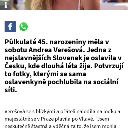
Info
Sdílet
Sdílej
na
WhatsAppu
Půlkulaté 45. narozeniny měla v
sobotu Andrea Verešová. Jedna z
nejslavnějších Slovenek je oslavila v
Česku, kde dlouhá léta žije. Potvrzují
to fotky, kterými se sama
oslavenkyně pochlubila na sociální
síti.
Verešová se s blízkými a přáteli nalodila na loďku a
majestátně se v Praze plavila po Vltavě. "Jsem
neskutečně šťastná a vděčná za to, že jsem mohla