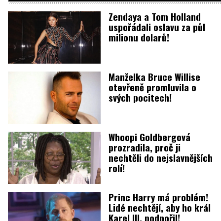
Zendaya a Tom Holland
uspořádali oslavu za půl
milionu dolarů!
Manželka Bruce Willise
otevřeně promluvila o
svých pocitech!
Whoopi Goldbergová
prozradila, proč ji
nechtěli do nejslavnějších
rolí!
Princ Harry má problém!
Lidé nechtějí, aby ho král
Karel III. podpořil!