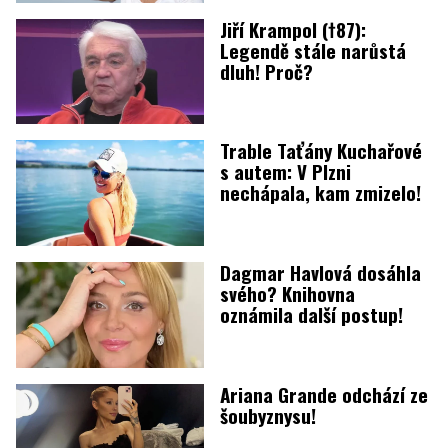
Jiří Krampol (†87):
Legendě stále narůstá
dluh! Proč?
Trable Taťány Kuchařové
s autem: V Plzni
nechápala, kam zmizelo!
Dagmar Havlová dosáhla
svého? Knihovna
oznámila další postup!
Ariana Grande odchází ze
šoubyznysu!