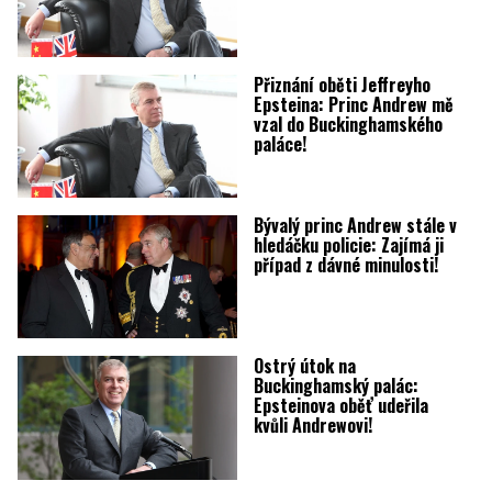
Přiznání oběti Jeffreyho
Epsteina: Princ Andrew mě
vzal do Buckinghamského
paláce!
Bývalý princ Andrew stále v
hledáčku policie: Zajímá ji
případ z dávné minulosti!
Ostrý útok na
Buckinghamský palác:
Epsteinova oběť udeřila
kvůli Andrewovi!