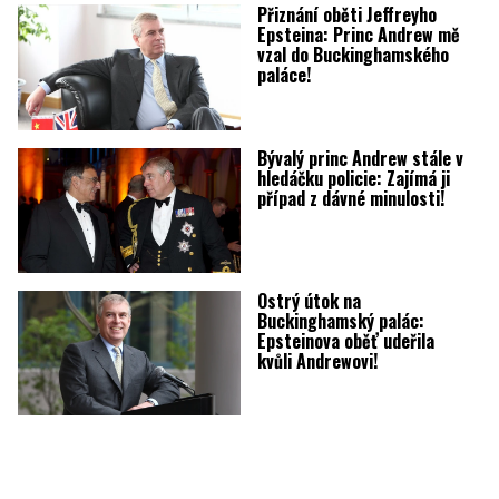
Přiznání oběti Jeffreyho
Epsteina: Princ Andrew mě
vzal do Buckinghamského
paláce!
Bývalý princ Andrew stále v
hledáčku policie: Zajímá ji
případ z dávné minulosti!
Ostrý útok na
Buckinghamský palác:
Epsteinova oběť udeřila
kvůli Andrewovi!