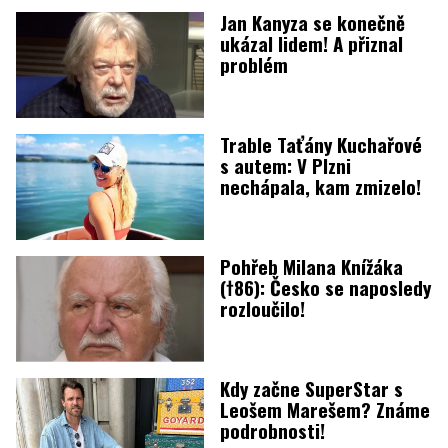
Jan Kanyza se konečně
ukázal lidem! A přiznal
problém
Trable Taťány Kuchařové
s autem: V Plzni
nechápala, kam zmizelo!
Pohřeb Milana Knížáka
(†86): Česko se naposledy
rozloučilo!
Kdy začne SuperStar s
Leošem Marešem? Známe
podrobnosti!