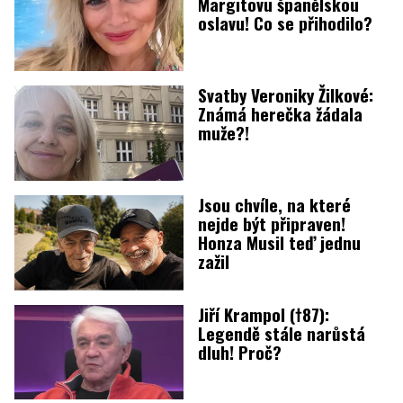
Margitovu španělskou
oslavu! Co se přihodilo?
Svatby Veroniky Žilkové:
Známá herečka žádala
muže?!
Jsou chvíle, na které
nejde být připraven!
Honza Musil teď jednu
zažil
Jiří Krampol (†87):
Legendě stále narůstá
dluh! Proč?