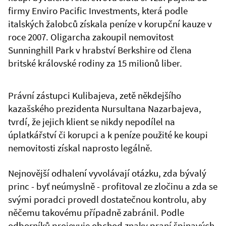
firmy Enviro Pacific Investments, která podle
italských žalobců získala peníze v korupční kauze v
roce 2007. Oligarcha zakoupil nemovitost
Sunninghill Park v hrabství Berkshire od člena
britské královské rodiny za 15 milionů liber.
Právní zástupci Kulibajeva, zetě někdejšího
kazašského prezidenta Nursultana Nazarbajeva,
tvrdí, že jejich klient se nikdy nepodílel na
úplatkářství či korupci a k peníze použité ke koupi
nemovitosti získal naprosto legálně.
Nejnovější odhalení vyvolávají otázku, zda bývalý
princ - byť neúmyslně - profitoval ze zločinu a zda se
svými poradci provedl dostatečnou kontrolu, aby
něčemu takovému případně zabránil. Podle
odborníků projevuje obchod znaky praní špinavých