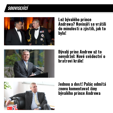
SOUVISEJÍCÍ
Lež bývalého prince
Andrewa? Novináři se vrátili
do minulosti a zjistili, jak to
bylo!
Bývalý princ Andrew už to
nevydržel: Nové svědectví o
bratrovi krále!
Jednou a dost! Palác odmítá
znovu komentovat činy
bývalého prince Andrewa