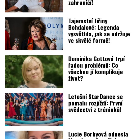
zahraničí!
Tajemství Jiřiny
Bohdalové: Legenda
vysvětlila, jak se udržuje
ve skvělé formě!
Dominika Gottová trpí
řadou problémů: Co
všechno jí komplikuje
život?
Letošní StarDance se
pomalu rozjíždí: První
svědectví z tréninků!
Lucie Borhyová odnesla