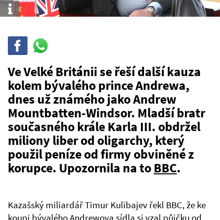
Info
Sdílet
Sdílej
na
WhatsAppu
Ve Velké Británii se řeší další kauza
kolem bývalého prince Andrewa,
dnes už známého jako Andrew
Mountbatten-Windsor. Mladší bratr
současného krále Karla III. obdržel
miliony liber od oligarchy, který
použil peníze od firmy obviněné z
korupce. Upozornila na to
BBC
.
Kazašský miliardář Timur Kulibajev řekl BBC, že ke
koupi bývalého Andrewova sídla si vzal půjčku od