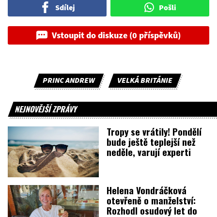
Sdílej
Pošli
Vstoupit do diskuze (0 příspěvků)
PRINC ANDREW
VELKÁ BRITÁNIE
NEJNOVĚJŠÍ ZPRÁVY
Tropy se vrátily! Pondělí
bude ještě teplejší než
neděle, varují experti
Helena Vondráčková
otevřeně o manželství:
Rozhodl osudový let do