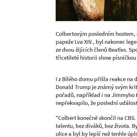
Colbertovým posledním hostem, a
papeže Lva XIV., byl nakonec leg
ze dvou žijících členů Beatles. S
třicetileté historii show písničko
I z Bílého domu přišla reakce na 
Donald Trump je známý svým kri
pořadů, například i na Jimmyho 
nepřekvapilo, že poslední události
"Colbert konečně skončil na CBS. 
talentu, bez diváků, bez života. By
ulice a byl by lepší než tenhle úp