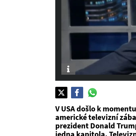
Info
Sdílet
Pošli
Pošli
na
na
na
X
Facebook
WhatsAppu
V USA došlo k momentu,
americké televizní zábav
prezident Donald Trump.
jedna kapitola. Televiz