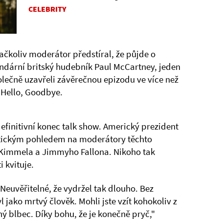
CELEBRITY
čkoliv moderátor předstíral, že půjde o
endární britský hudebník Paul McCartney, jeden
polečně uzavřeli závěrečnou epizodu ve více než
u Hello, Goodbye.
definitivní konec talk show. Americký prezident
tickým pohledem na moderátory těchto
Kimmela a Jimmyho Fallona. Nikoho tak
 kvituje.
Neuvěřitelné, že vydržel tak dlouho. Bez
l jako mrtvý člověk. Mohli jste vzít kohokoliv z
lný blbec. Díky bohu, že je konečně pryč,"