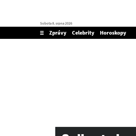
Sobota 8. srpna 2026
Zprávy
Celebrity
Horoskopy
Zobrazit/skrýt
menu