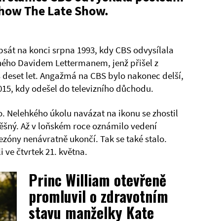
se b
show The Late Show.
vulg
nadá
psát na konci srpna 1993, kdy CBS odvysílala
ého Davidem Lettermanem, jenž přišel z
 deset let. Angažmá na CBS bylo nakonec delší,
015, kdy odešel do televizního důchodu.
 Nelehkého úkolu navázat na ikonu se zhostil
ěšný. Až v loňském roce oznámilo vedení
sezóny nenávratně ukončí. Tak se také stalo.
i ve čtvrtek 21. května.
Princ William otevřeně
promluvil o zdravotním
stavu manželky Kate