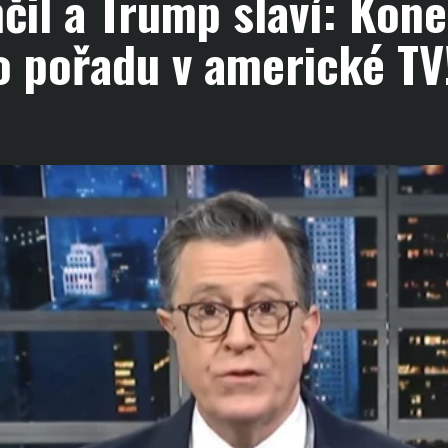
čil a Trump slaví: Kon
o pořadu v americké TV