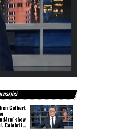
UVISEJÍCÍ
hen Colbert
ho
ndární show
í. Celebrity