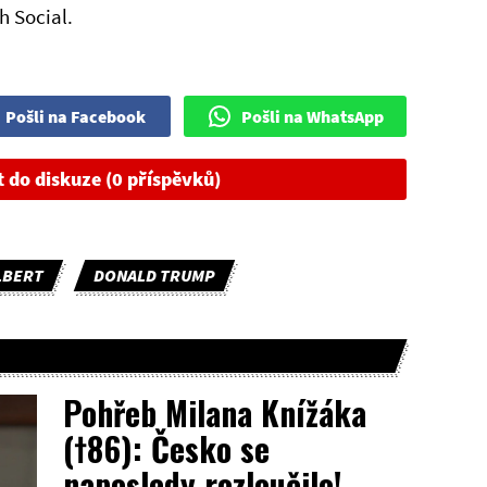
th Social.
Pošli na Facebook
Pošli na WhatsApp
t do diskuze (0 příspěvků)
LBERT
DONALD TRUMP
Pohřeb Milana Knížáka
(†86): Česko se
naposledy rozloučilo!