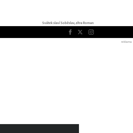
Svátek slaví Soběslav, zítra Roman
TOP
Facebook
Twitter
Instagram