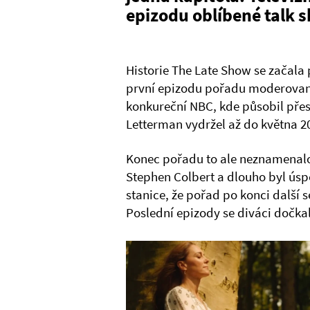
epizodu oblíbené talk 
Historie The Late Show se začala 
první epizodu pořadu moderovan
konkureční NBC, kde působil přes
Letterman vydržel až do května 2
Konec pořadu to ale neznamenalo.
Stephen Colbert a dlouho byl úsp
stanice, že pořad po konci další 
Poslední epizody se diváci dočkal