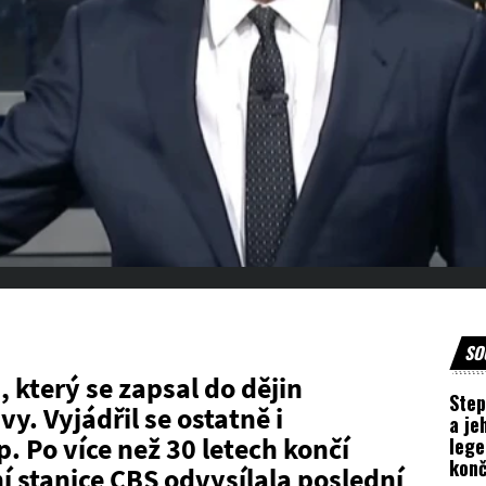
SO
 který se zapsal do dějin
Step
y. Vyjádřil se ostatně i
a je
 Po více než 30 letech končí
lege
konč
ní stanice CBS odvysílala poslední