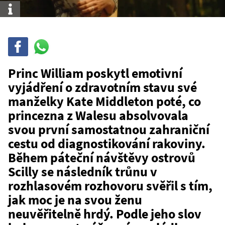
Info
Sdílet
Sdílej
na
WhatsAppu
Princ William poskytl emotivní
vyjádření o zdravotním stavu své
manželky Kate Middleton poté, co
princezna z Walesu absolvovala
svou první samostatnou zahraniční
cestu od diagnostikování rakoviny.
Během páteční návštěvy ostrovů
Scilly se následník trůnu v
rozhlasovém rozhovoru svěřil s tím,
jak moc je na svou ženu
neuvěřitelně hrdý. Podle jeho slov