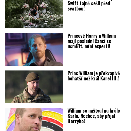
Swift tajně sešli před
svatbou!
Princové Harry a William
mají poslední šanci se
usmířit, míní experti!
Princ William je překvapivě
bohatší než král Karel III.!
William se naštval na krále
Karla. Nechce, aby přijal
Harryho!