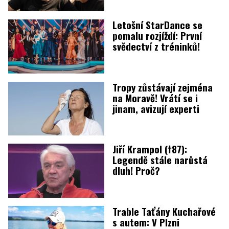
Letošní StarDance se
pomalu rozjíždí: První
svědectví z tréninků!
Tropy zůstávají zejména
na Moravě! Vrátí se i
jinam, avizují experti
Jiří Krampol (†87):
Legendě stále narůstá
dluh! Proč?
Trable Taťány Kuchařové
s autem: V Plzni