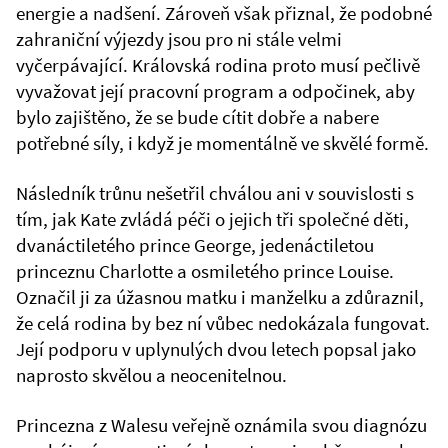
energie a nadšení. Zároveň však přiznal, že podobné
zahraniční výjezdy jsou pro ni stále velmi
vyčerpávající. Královská rodina proto musí pečlivě
vyvažovat její pracovní program a odpočinek, aby
bylo zajištěno, že se bude cítit dobře a nabere
potřebné síly, i když je momentálně ve skvělé formě.
Následník trůnu nešetřil chválou ani v souvislosti s
tím, jak Kate zvládá péči o jejich tři společné děti,
dvanáctiletého prince George, jedenáctiletou
princeznu Charlotte a osmiletého prince Louise.
Označil ji za úžasnou matku i manželku a zdůraznil,
že celá rodina by bez ní vůbec nedokázala fungovat.
Její podporu v uplynulých dvou letech popsal jako
naprosto skvělou a neocenitelnou.
Princezna z Walesu veřejně oznámila svou diagnózu