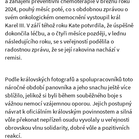
a zahájení preventivní chemoterapie v březnu roku
2024, pouhý měsíc poté, co s obdobnou zprávou o
svém onkologickém onemocnění vystoupil král
Karel III. V září téhož roku Kate potvrdila, že úspěšně
dokončila léčbu, a o čtyři měsíce později, v lednu
následujícího roku, se s veřejností podělila o
radostnou zprávu, že se její rakovina nachází v
remisi.
Podle královských fotografů a spolupracovníků toto
náročné období panovníka a jeho snachu ještě více
sblížilo, jelikož si byli během souběžného boje s
vážnou nemocí vzájemnou oporou. Jejich postupný
návrat k oficiálním královským povinnostem a silná
vůle překonat nepřízeň osudu vyvolaly u veřejnosti
obrovskou vlnu solidarity, dobré vůle a pozitivních
reakcí.