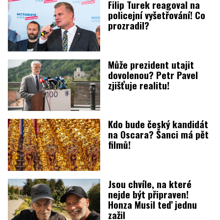
Filip Turek reagoval na
policejní vyšetřování! Co
prozradil?
Může prezident utajit
dovolenou? Petr Pavel
zjišťuje realitu!
Kdo bude český kandidát
na Oscara? Šanci má pět
filmů!
Jsou chvíle, na které
nejde být připraven!
Honza Musil teď jednu
zažil