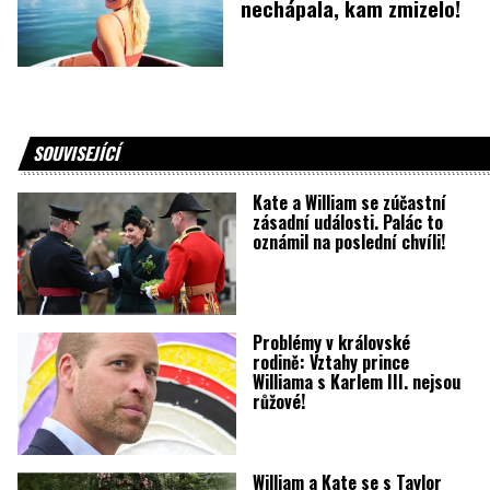
nechápala, kam zmizelo!
SOUVISEJÍCÍ
Kate a William se zúčastní
zásadní události. Palác to
oznámil na poslední chvíli!
Problémy v královské
rodině: Vztahy prince
Williama s Karlem III. nejsou
růžové!
William a Kate se s Taylor