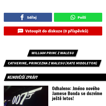
Sdílej
Pošli
Vstoupit do diskuze (0 příspěvků)
WILLIAM PRINC Z WALESU
CATHERINE, PRINCEZNA Z WALESU (KATE MIDDLETON)
NEJNOVĚJŠÍ ZPRÁVY
Odhaleno: Jméno nového
Jamese Bonda se dozvíme
ještě letos!