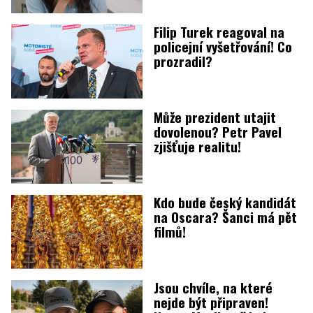
Filip Turek reagoval na
policejní vyšetřování! Co
prozradil?
Může prezident utajit
dovolenou? Petr Pavel
zjišťuje realitu!
Kdo bude český kandidát
na Oscara? Šanci má pět
filmů!
Jsou chvíle, na které
nejde být připraven!