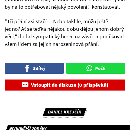
by na to potřeboval nějaký povolení," konstatoval.
"Tři přání asi stačí… Nebo takhle, můžu ještě
jedno? Ať se teďka nějakou dobu dějou jenom dobrý
věci," dodal sympatický herec na závěr a poděkoval
všem lidem za jejich narozeninová přání.
Sdílej
Pošli
Vstoupit do diskuze (0 příspěvků)
DANIEL KREJČÍK
NEJNOVĚJŠÍ ZPRÁVY