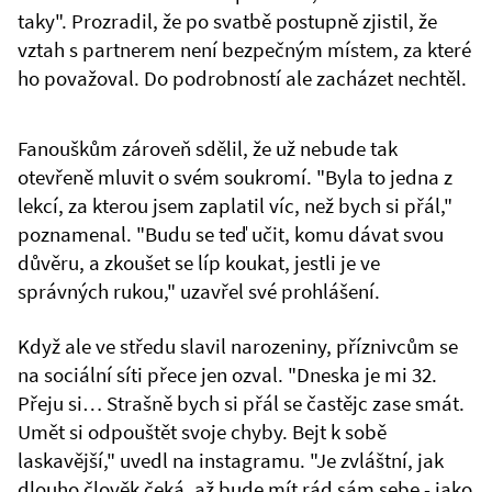
taky". Prozradil, že po svatbě postupně zjistil, že
vztah s partnerem není bezpečným místem, za které
ho považoval. Do podrobností ale zacházet nechtěl.
Fanouškům zároveň sdělil, že už nebude tak
otevřeně mluvit o svém soukromí. "Byla to jedna z
lekcí, za kterou jsem zaplatil víc, než bych si přál,"
poznamenal. "Budu se teď učit, komu dávat svou
důvěru, a zkoušet se líp koukat, jestli je ve
správných rukou," uzavřel své prohlášení.
Když ale ve středu slavil narozeniny, příznivcům se
na sociální síti přece jen ozval. "Dneska je mi 32.
Přeju si… Strašně bych si přál se častějc zase smát.
Umět si odpouštět svoje chyby. Bejt k sobě
laskavější," uvedl na instagramu. "Je zvláštní, jak
dlouho člověk čeká, až bude mít rád sám sebe - jako