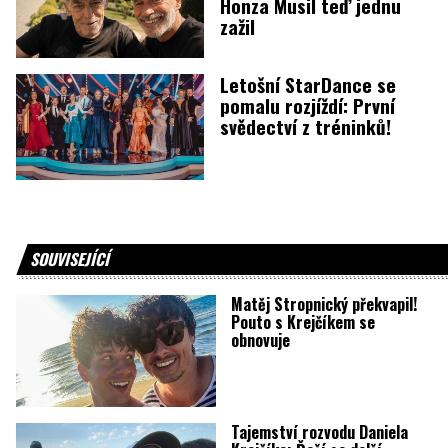
Honza Musil teď jednu
zažil
Letošní StarDance se
pomalu rozjíždí: První
svědectví z tréninků!
SOUVISEJÍCÍ
Matěj Stropnický překvapil!
Pouto s Krejčíkem se
obnovuje
Tajemství rozvodu Daniela