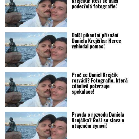
Krejčíka: Řeší se další
podezřelá fotografie!
Další pikantní přiznání
Daniela Krejčíka: Herec
vyhledal pomoc!
Proč se Daniel Krejčík
rozvádí? Fotografie, která
zdánlivě potvrzuje
spekulace!
Pravda o rozvodu Daniela
Krejčíka? Řeší se slova o
utajeném synovi!