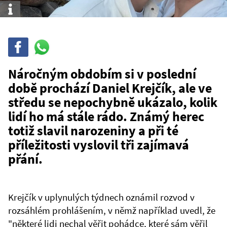
Info
Sdílet
Sdílej
na
WhatsAppu
Náročným obdobím si v poslední
době prochází Daniel Krejčík, ale ve
středu se nepochybně ukázalo, kolik
lidí ho má stále rádo. Známý herec
totiž slavil narozeniny a při té
příležitosti vyslovil tři zajímavá
přání.
Krejčík v uplynulých týdnech oznámil rozvod v
rozsáhlém prohlášením, v němž například uvedl, že
"některé lidi nechal věřit pohádce, které sám věřil