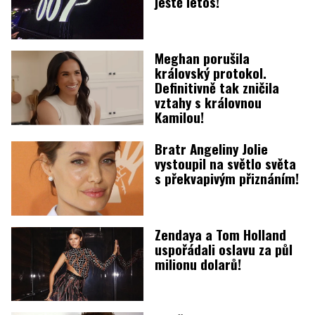
ještě letos!
Meghan porušila
královský protokol.
Definitivně tak zničila
vztahy s královnou
Kamilou!
Bratr Angeliny Jolie
vystoupil na světlo světa
s překvapivým přiznáním!
Zendaya a Tom Holland
uspořádali oslavu za půl
milionu dolarů!