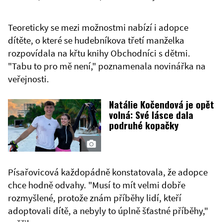
Teoreticky se mezi možnostmi nabízí i adopce
dítěte, o které se hudebníkova třetí manželka
rozpovídala na křtu knihy Obchodníci s dětmi.
"Tabu to pro mě není," poznamenala novinářka na
veřejnosti.
Natálie Kočendová je opět
volná: Své lásce dala
podruhé kopačky
Písařovicová každopádně konstatovala, že adopce
chce hodně odvahy. "Musí to mít velmi dobře
rozmyšlené, protože znám příběhy lidí, kteří
adoptovali dítě, a nebyly to úplně šťastné příběhy,"