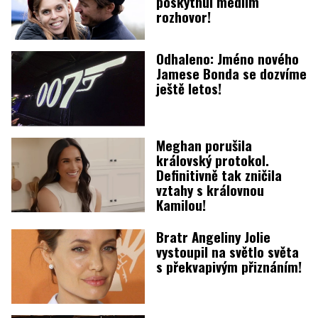
poskytnul médiím
rozhovor!
Odhaleno: Jméno nového
Jamese Bonda se dozvíme
ještě letos!
Meghan porušila
královský protokol.
Definitivně tak zničila
vztahy s královnou
Kamilou!
Bratr Angeliny Jolie
vystoupil na světlo světa
s překvapivým přiznáním!