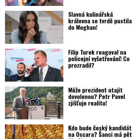
Slavná kulinářská
královna se tvrdě pustila
do Meghan!
Filip Turek reagoval na
policejní vyšetřování! Co
prozradil?
Může prezident utajit
dovolenou? Petr Pavel
zjišťuje realitu!
Kdo bude český kandidát
na Oscara? Šanci má pět