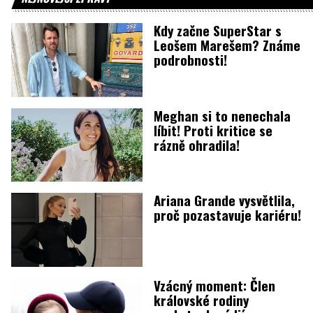
Kdy začne SuperStar s
Leošem Marešem? Známe
podrobnosti!
Meghan si to nenechala
líbit! Proti kritice se
rázně ohradila!
Ariana Grande vysvětlila,
proč pozastavuje kariéru!
Vzácný moment: Člen
královské rodiny