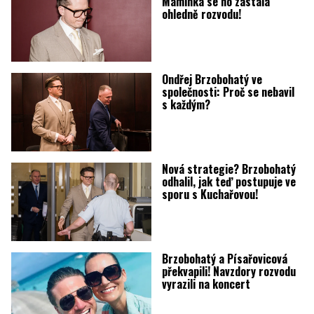
Maminka se ho zastala
ohledně rozvodu!
Ondřej Brzobohatý ve
společnosti: Proč se nebavil
s každým?
Nová strategie? Brzobohatý
odhalil, jak teď postupuje ve
sporu s Kuchařovou!
Brzobohatý a Písařovicová
překvapili! Navzdory rozvodu
vyrazili na koncert