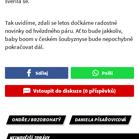
svěřila se.
Tak uvidíme, zdali se letos dočkáme radostné
novinky od hvězdného páru. Ať to bude jakkoliv,
baby boom v českém šoubyznyse bude nepochybně
pokračovat dál.
Sdílej
Pošli
Vstoupit do diskuze (0 příspěvků)
ONDŘEJ BRZOBOHATÝ
DANIELA PÍSAŘOVICOVÁ
NEJNOVĚJŠÍ ZPRÁVY