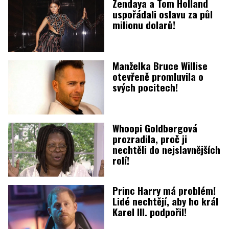
Zendaya a Tom Holland
uspořádali oslavu za půl
milionu dolarů!
Manželka Bruce Willise
otevřeně promluvila o
svých pocitech!
Whoopi Goldbergová
prozradila, proč ji
nechtěli do nejslavnějších
rolí!
Princ Harry má problém!
Lidé nechtějí, aby ho král
Karel III. podpořil!