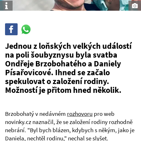
Info
Sdílet
Sdílej
na
WhatsAppu
Jednou z loňských velkých událostí
na poli šoubyznysu byla svatba
Ondřeje Brzobohatého a Daniely
Písařovicové. Ihned se začalo
spekulovat o založení rodiny.
Možností je přitom hned několik.
Brzobohatý v nedávném
rozhovoru
pro web
novinky.cz naznačil, že se založení rodiny rozhodně
nebrání. "Byl bych blázen, kdybych s někým, jako je
Daniela, nechtěl rodinu," nechal se slyšet.