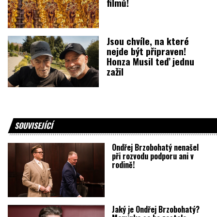
filmů!
Jsou chvíle, na které
nejde být připraven!
Honza Musil teď jednu
zažil
SOUVISEJÍCÍ
Ondřej Brzobohatý nenašel
při rozvodu podporu ani v
rodině!
Jaký je Ondřej Brzobohatý?