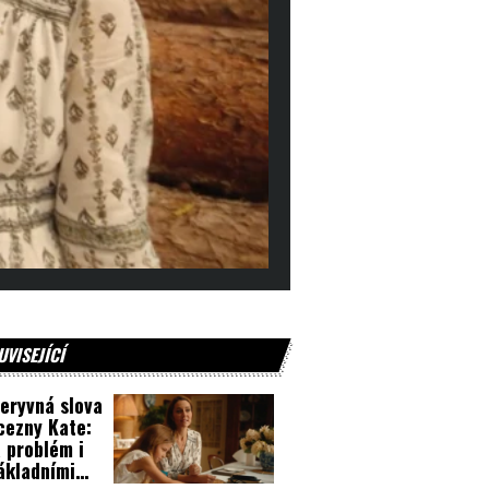
UVISEJÍCÍ
eryvná slova
cezny Kate:
 problém i
ákladními