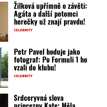
Žilková upřímně o závěti:
Agáta a další potomci
herečky už znají pravdu!
CELEBRITY
Petr Pavel boduje jako
fotograf: Po Formuli 1 ho
vzali do klubu!
CELEBRITY
Srdceryvná slova
princezny Kate: Měla