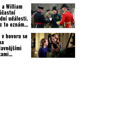
ostmi!
 a William
účastní
dní události.
c to oznámil
oslední
 v hovoru se
i!
ma
lavnějšími
kami
asnosti!
 to bylo?