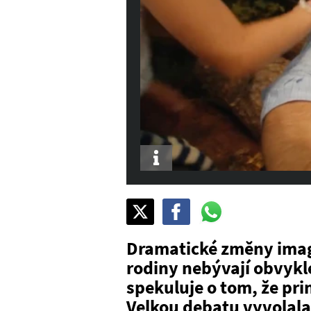
Info
Sdílet
Pošli
Pošli
na
na
na
X
Facebook
WhatsAppu
Dramatické změny image
rodiny nebývají obvyklé
spekuluje o tom, že pr
Velkou debatu vyvolala 