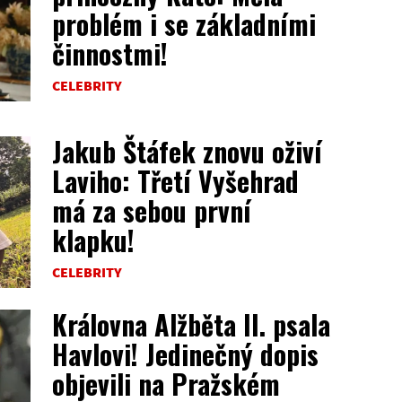
problém i se základními
činnostmi!
CELEBRITY
Jakub Štáfek znovu oživí
Laviho: Třetí Vyšehrad
má za sebou první
klapku!
CELEBRITY
Královna Alžběta II. psala
Havlovi! Jedinečný dopis
objevili na Pražském