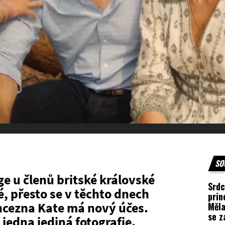
SO
 u členů britské královské
Srdc
, přesto se v těchto dnech
prin
incezna Kate má nový účes.
Měla
se z
jedna jediná fotografie.