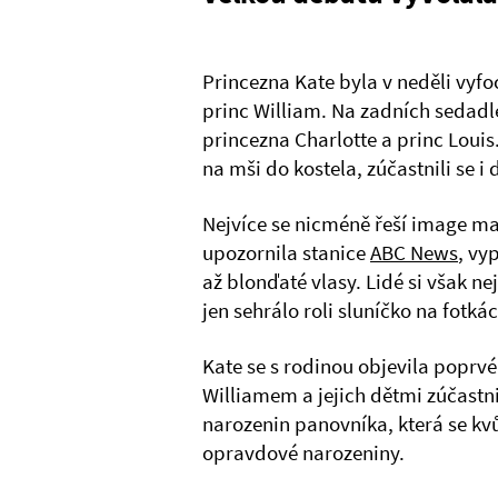
Princezna Kate byla v neděli vyfoc
princ William. Na zadních sedadle
princezna Charlotte a princ Loui
na mši do kostela, zúčastnili se i
Nejvíce se nicméně řeší image ma
upozornila stanice
ABC News
, vy
až blonďaté vlasy. Lidé si však ne
jen sehrálo roli sluníčko na fotkác
Kate se s rodinou objevila poprvé
Williamem a jejich dětmi zúčastnil
narozenin panovníka, která se kvů
opravdové narozeniny.