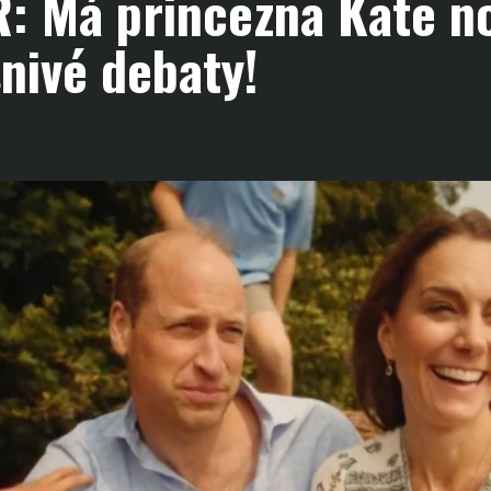
: Má princezna Kate n
nivé debaty!