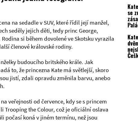
činn
Kate
se z
zása
ena na sedadle v SUV, které řídil její manžel,
Palá
ch seděly jejich děti, tedy princ George,
na p
Kate
chvíl
s. Rodina si během dovolené ve Skotsku vyrazila
dvě
 další členové královské rodiny.
nejs
Češ
souč
nželky budoucího britského krále. Jak
Jaké
padá to, že princezna Kate má světlejší, skoro
jsou jistí, zdali opravdu změnila barvu, anebo
h.
 na veřejnosti od července, kdy se s princem
i Trooping the Colour, což je oficiální oslava
li počasí koná v jiném termínu, než jsou