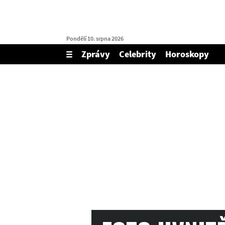
Pondělí 10. srpna 2026
Zprávy
Celebrity
Horoskopy
Zobrazit/skrýt
menu