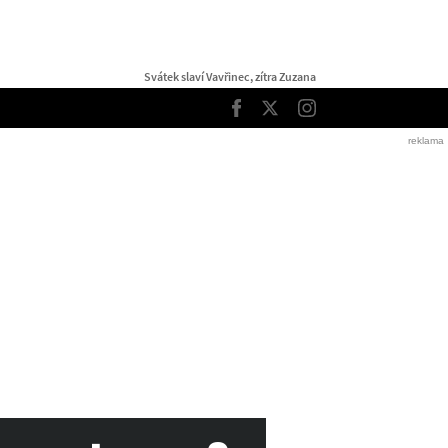
Svátek slaví Vavřinec, zítra Zuzana
TOP
Facebook
Twitter
Instagram