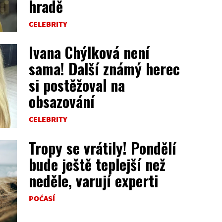
hradě
CELEBRITY
Ivana Chýlková není
sama! Další známý herec
si postěžoval na
obsazování
CELEBRITY
Tropy se vrátily! Pondělí
bude ještě teplejší než
neděle, varují experti
POČASÍ