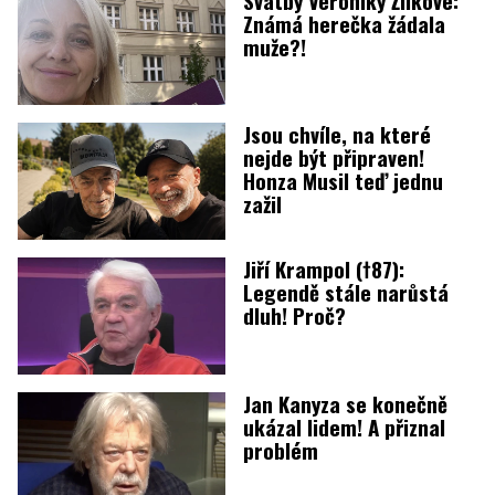
Známá herečka žádala
muže?!
Jsou chvíle, na které
nejde být připraven!
Honza Musil teď jednu
zažil
Jiří Krampol (†87):
Legendě stále narůstá
dluh! Proč?
Jan Kanyza se konečně
ukázal lidem! A přiznal
problém