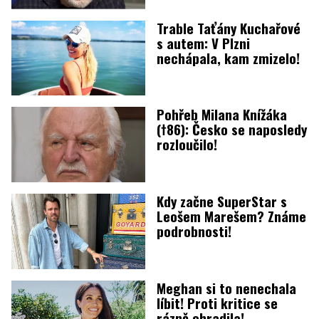
Trable Taťány Kuchařové
s autem: V Plzni
nechápala, kam zmizelo!
Pohřeb Milana Knížáka
(†86): Česko se naposledy
rozloučilo!
Kdy začne SuperStar s
Leošem Marešem? Známe
podrobnosti!
Meghan si to nenechala
líbit! Proti kritice se
rázně ohradila!