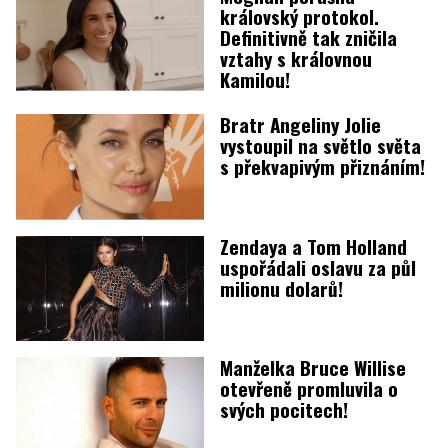
královský protokol.
Definitivně tak zničila
vztahy s královnou
Kamilou!
Bratr Angeliny Jolie
vystoupil na světlo světa
s překvapivým přiznáním!
Zendaya a Tom Holland
uspořádali oslavu za půl
milionu dolarů!
Manželka Bruce Willise
otevřeně promluvila o
svých pocitech!