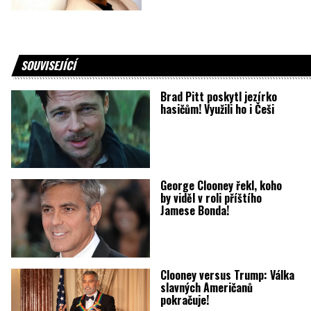
SOUVISEJÍCÍ
Brad Pitt poskytl jezírko
hasičům! Využili ho i Češi
George Clooney řekl, koho
by viděl v roli příštího
Jamese Bonda!
Clooney versus Trump: Válka
slavných Američanů
pokračuje!