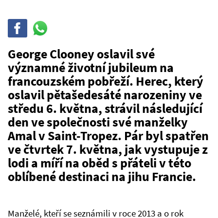
Sdílet
Sdílej
na
WhatsAppu
George Clooney oslavil své
významné životní jubileum na
francouzském pobřeží. Herec, který
oslavil pětašedesáté narozeniny ve
středu 6. května, strávil následující
den ve společnosti své manželky
Amal v Saint-Tropez. Pár byl spatřen
ve čtvrtek 7. května, jak vystupuje z
lodi a míří na oběd s přáteli v této
oblíbené destinaci na jihu Francie.
Manželé, kteří se seznámili v roce 2013 a o rok