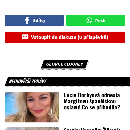
Sdílej
Pošli
Vstoupit do diskuze (0 příspěvků)
GEORGE CLOONEY
NEJNOVĚJŠÍ ZPRÁVY
Lucie Borhyová odnesla
Margitovu španělskou
oslavu! Co se přihodilo?
Svatby Veroniky Žilkové: