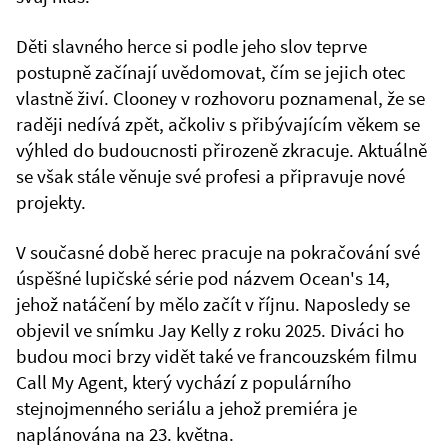
Děti slavného herce si podle jeho slov teprve
postupně začínají uvědomovat, čím se jejich otec
vlastně živí. Clooney v rozhovoru poznamenal, že se
raději nedívá zpět, ačkoliv s přibývajícím věkem se
výhled do budoucnosti přirozeně zkracuje. Aktuálně
se však stále věnuje své profesi a připravuje nové
projekty.
V současné době herec pracuje na pokračování své
úspěšné lupičské série pod názvem Ocean's 14,
jehož natáčení by mělo začít v říjnu. Naposledy se
objevil ve snímku Jay Kelly z roku 2025. Diváci ho
budou moci brzy vidět také ve francouzském filmu
Call My Agent, který vychází z populárního
stejnojmenného seriálu a jehož premiéra je
naplánována na 23. května.