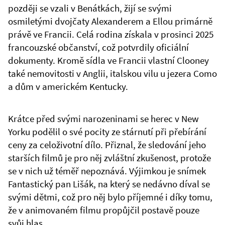
později se vzali v Benátkách, žijí se svými
osmiletými dvojčaty Alexanderem a Ellou primárně
právě ve Francii. Celá rodina získala v prosinci 2025
francouzské občanství, což potvrdily oficiální
dokumenty. Kromě sídla ve Francii vlastní Clooney
také nemovitosti v Anglii, italskou vilu u jezera Como
a dům v americkém Kentucky.
Krátce před svými narozeninami se herec v New
Yorku podělil o své pocity ze stárnutí při přebírání
ceny za celoživotní dílo. Přiznal, že sledování jeho
starších filmů je pro něj zvláštní zkušenost, protože
se v nich už téměř nepoznává. Výjimkou je snímek
Fantastický pan Lišák, na který se nedávno díval se
svými dětmi, což pro něj bylo příjemné i díky tomu,
že v animovaném filmu propůjčil postavě pouze
svůj hlas.