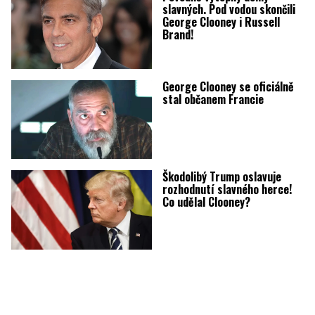
slavných. Pod vodou skončili
George Clooney i Russell
Brand!
George Clooney se oficiálně
stal občanem Francie
Škodolibý Trump oslavuje
rozhodnutí slavného herce!
Co udělal Clooney?