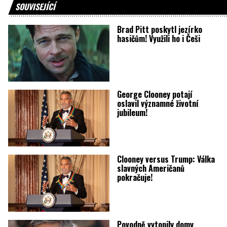
SOUVISEJÍCÍ
Brad Pitt poskytl jezírko
hasičům! Využili ho i Češi
George Clooney potají
oslavil významné životní
jubileum!
Clooney versus Trump: Válka
slavných Američanů
pokračuje!
Povodně vytopily domy