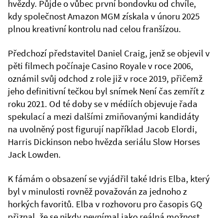
hvězdy. Půjde o vůbec první bondovku od chvíle,
kdy společnost Amazon MGM získala v únoru 2025
plnou kreativní kontrolu nad celou franšízou.
Předchozí představitel Daniel Craig, jenž se objevil v
pěti filmech počínaje Casino Royale v roce 2006,
oznámil svůj odchod z role již v roce 2019, přičemž
jeho definitivní tečkou byl snímek Není čas zemřít z
roku 2021. Od té doby se v médiích objevuje řada
spekulací a mezi dalšími zmiňovanými kandidáty
na uvolněný post figurují například Jacob Elordi,
Harris Dickinson nebo hvězda seriálu Slow Horses
Jack Lowden.
K fámám o obsazení se vyjádřil také Idris Elba, který
byl v minulosti rovněž považován za jednoho z
horkých favoritů. Elba v rozhovoru pro časopis GQ
přiznal, že se nikdy nevnímal jako reálná možnost,