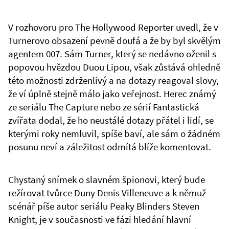
V rozhovoru pro The Hollywood Reporter uvedl, že v
Turnerovo obsazení pevně doufá a že by byl skvělým
agentem 007. Sám Turner, který se nedávno oženil s
popovou hvězdou Duou Lipou, však zůstává ohledně
této možnosti zdrženlivý a na dotazy reagoval slovy,
že ví úplně stejně málo jako veřejnost. Herec známý
ze seriálu The Capture nebo ze sérií Fantastická
zvířata dodal, že ho neustálé dotazy přátel i lidí, se
kterými roky nemluvil, spíše baví, ale sám o žádném
posunu neví a záležitost odmítá blíže komentovat.
Chystaný snímek o slavném špionovi, který bude
režírovat tvůrce Duny Denis Villeneuve a k němuž
scénář píše autor seriálu Peaky Blinders Steven
Knight, je v současnosti ve fázi hledání hlavní