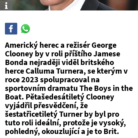
Info
Sdílet
Sdílej
na
WhatsAppu
Americký herec a režisér George
Clooney by v roli příštího Jamese
Bonda nejraději viděl britského
herce Calluma Turnera, se kterým v
roce 2023 spolupracoval na
sportovním dramatu The Boys in the
Boat. Pětašedesátiletý Clooney
vyjádřil přesvědčení, že
šestatřicetiletý Turner by byl pro
tuto roli ideální, protože je vysoký,
pohledný, okouzlující a je to Brit.