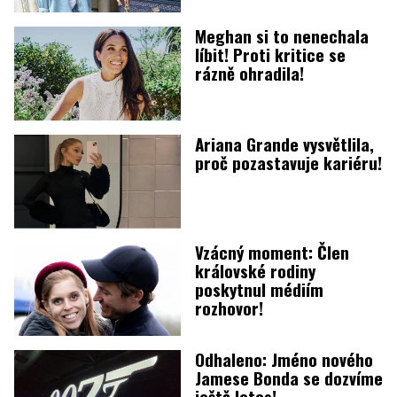
Meghan si to nenechala
líbit! Proti kritice se
rázně ohradila!
Ariana Grande vysvětlila,
proč pozastavuje kariéru!
Vzácný moment: Člen
královské rodiny
poskytnul médiím
rozhovor!
Odhaleno: Jméno nového
Jamese Bonda se dozvíme
ještě letos!