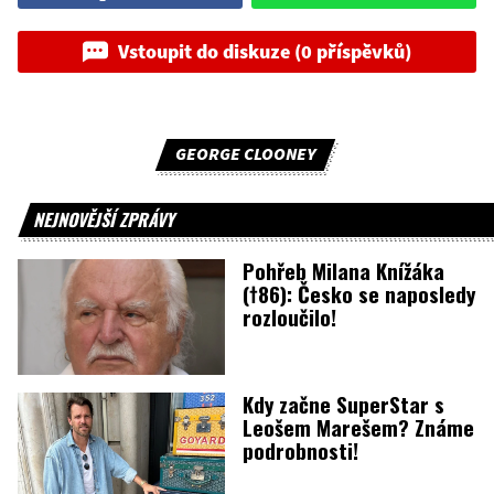
Vstoupit do diskuze (0 příspěvků)
GEORGE CLOONEY
NEJNOVĚJŠÍ ZPRÁVY
Pohřeb Milana Knížáka
(†86): Česko se naposledy
rozloučilo!
Kdy začne SuperStar s
Leošem Marešem? Známe
podrobnosti!