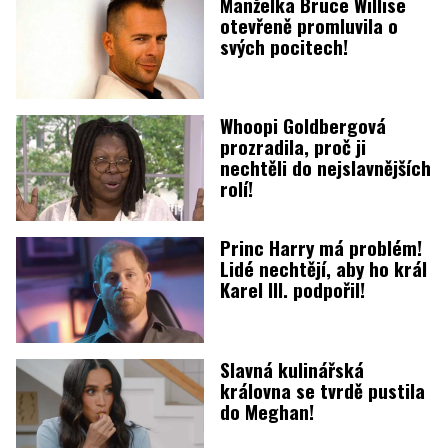
Manželka Bruce Willise
otevřeně promluvila o
svých pocitech!
Whoopi Goldbergová
prozradila, proč ji
nechtěli do nejslavnějších
rolí!
Princ Harry má problém!
Lidé nechtějí, aby ho král
Karel III. podpořil!
Slavná kulinářská
královna se tvrdě pustila
do Meghan!