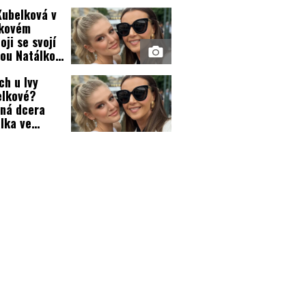
lkové a
Kubelková v
leho!
vkovém
oji se svojí
ou Natálkou:
 se
ch u Ivy
apřou
elkové?
ná dcera
lka ve
ch
abovala!