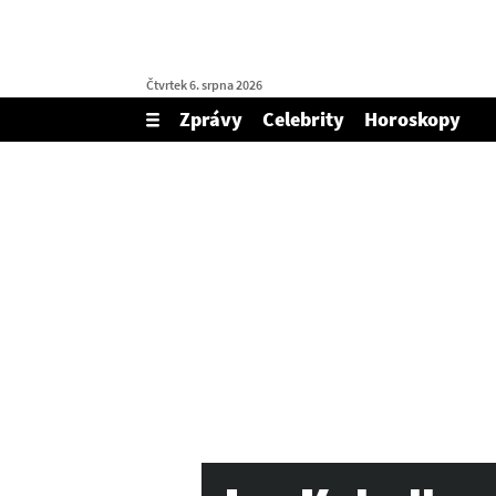
Čtvrtek 6. srpna 2026
Zprávy
Celebrity
Horoskopy
Zobrazit/skrýt
menu