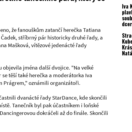
Kube
Iva 
Šebr
pla
soub
dcer
Geny
leno, že fanouškům zatančí herečka Tatiana
Stra
nez
 Čadek, stříbrný pár historicky druhé řady, a
Kub
ana Mašková, vítězové jedenácté řady
Krás
Natá
Vare
zkol
 objevila jména další dvojice. "Na velké
se těší také herečka a moderátorka Iva
 Prágrem," oznámili organizátoři.
častnili dvanácté řady StarDance, kde skončili
ístě. Tanečník byl pak účastníkem i loňské
 Dancingerovou dokráčeli až do finále. Skončili