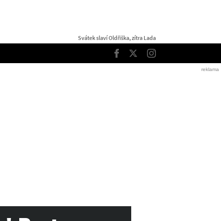
Svátek slaví Oldřiška, zítra Lada
TOP
Facebook
Twitter
Instagram