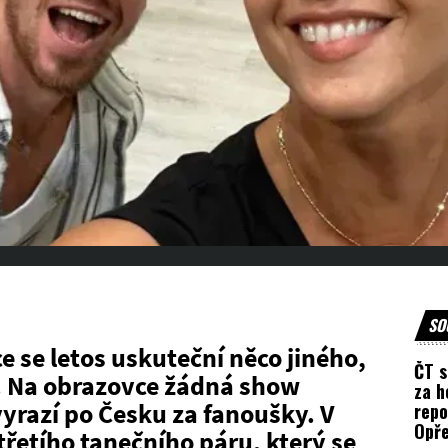
SO
 se letos uskuteční něco jiného,
ČT s
í. Na obrazovce žádná show
za h
 vyrazí po Česku za fanoušky. V
repo
Opře
 třetího tanečního páru, který se