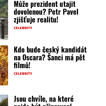
Může prezident utajit
dovolenou? Petr Pavel
zjišťuje realitu!
CELEBRITY
Kdo bude český kandidát
na Oscara? Šanci má pět
filmů!
CELEBRITY
Jsou chvíle, na které