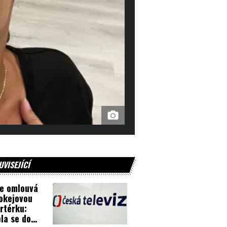
UVISEJÍCÍ
e omlouvá
okejovou
rtérku:
la se do