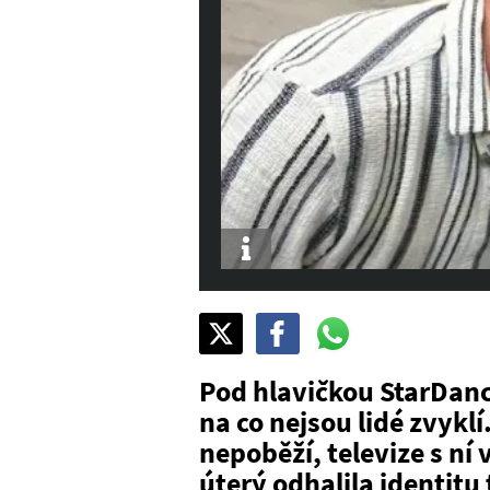
Info
Sdílet
Pošli
Pošli
na
na
na
X
Facebook
WhatsAppu
Pod hlavičkou StarDance
na co nejsou lidé zvykl
nepoběží, televize s ní
úterý odhalila identitu