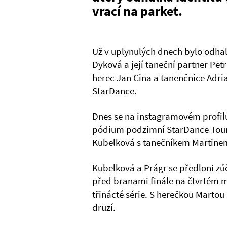
vrací na parket.
Už v uplynulých dnech bylo odha
Dyková a její taneční partner Petr
herec Jan Cina a tanenčnice Adri
StarDance.
Dnes se na instagramovém profilu
pódium podzimní StarDance Tour 
Kubelková s tanečníkem Martinem
Kubelková a Prágr se předloni zú
před branami finále na čtvrtém m
třinácté série. S herečkou Martou
druzí.