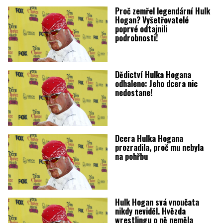
Proč zemřel legendární Hulk
Hogan? Vyšetřovatelé
poprvé odtajnili
podrobnosti!
Dědictví Hulka Hogana
odhaleno: Jeho dcera nic
nedostane!
Dcera Hulka Hogana
prozradila, proč mu nebyla
na pohřbu
Hulk Hogan svá vnoučata
nikdy neviděl. Hvězda
wrestlingu o ně neměla