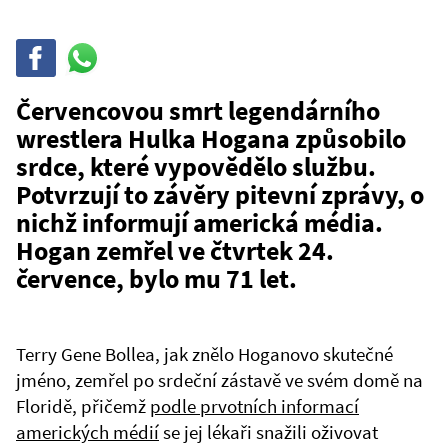
Sdílet
Sdílej
na
WhatsAppu
Červencovou smrt legendárního
wrestlera Hulka Hogana způsobilo
srdce, které vypovědělo službu.
Potvrzují to závěry pitevní zprávy, o
nichž informují americká média.
Hogan zemřel ve čtvrtek 24.
července, bylo mu 71 let.
Terry Gene Bollea, jak znělo Hoganovo skutečné
jméno, zemřel po srdeční zástavě ve svém domě na
Floridě, přičemž
podle prvotních informací
amerických médií
se jej lékaři snažili oživovat