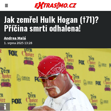
Zobrazit/skrýt
menu
Jak zemřel Hulk Hogan (†71)?
Příčina smrti odhalena!
Andrea Malá
1. srpna 2025 13:28
Info