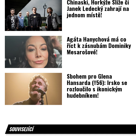
Chinaski, Horkýže Slíže či
Janek Ledecký zahrají na
jednom místě!
Agáta Hanychová má co
říct k zásnubám Dominiky
Mesarošové!
Sbohem pro Glena
Hansarda (†56): Irsko se
rozloučilo s ikonickým
hudebníkem!
SOUVISEJÍCÍ