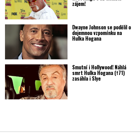
zájem!
Dwayne Johnson se podělil o
dojemnou vzpomínku na
Hulka Hogana
Smutní i Hollywood! Náhlá
smrt Hulka Hogana (†71)
zasáhla i Slye