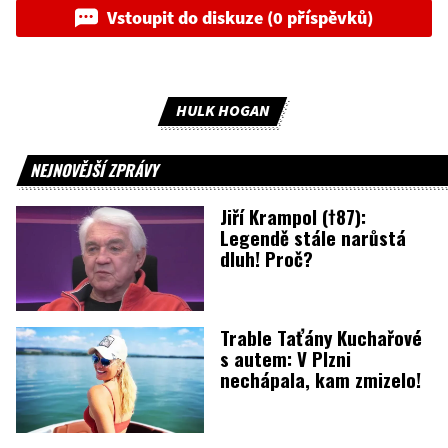
Vstoupit do diskuze (0 příspěvků)
HULK HOGAN
NEJNOVĚJŠÍ ZPRÁVY
Jiří Krampol (†87):
Legendě stále narůstá
dluh! Proč?
Trable Taťány Kuchařové
s autem: V Plzni
nechápala, kam zmizelo!