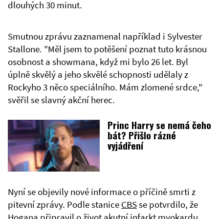
dlouhých 30 minut.
Smutnou zprávu zaznamenal například i Sylvester
Stallone. "Měl jsem to potěšení poznat tuto krásnou
osobnost a showmana, když mi bylo 26 let. Byl
úplně skvělý a jeho skvělé schopnosti udělaly z
Rockyho 3 něco speciálního. Mám zlomené srdce,"
svěřil se slavný akční herec.
Princ Harry se nemá čeho
bát? Přišlo rázné
vyjádření
Nyní se objevily nové informace o příčině smrti z
pitevní zprávy. Podle stanice
CBS
se potvrdilo, že
Hogana připravil o život akutní infarkt myokardu.