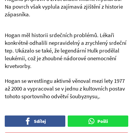
Na povrch však vyplula zajímavá zjištění z historie
zápasníka.
Hogan měl historii srdečních problémů. Lékaři
konkrétně odhalili nepravidelný a zrychlený srdeční
tep. Ukázalo se také, že legendární Hulk prodělal
leukémii, což je zhoubné nádorové onemocnění
krvetvorby.
Hogan se wrestlingu aktivně věnoval mezi lety 1977
až 2000 a vypracoval se v jednu z kultovních postav
tohoto sportovního odvětví šoubyznysu,.
Sdílej
Pošli