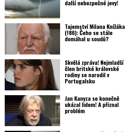
další nebezpečné jevy!
Tajemství Milana Knížáka
(†86): Čeho se stále
domáhal u soudů?
Skvělá zpráva! Nejmladší
člen britské královské
rodiny se narodil v
Portugalsku
Jan Kanyza se konečně
ukázal lidem! A přiznal
problém