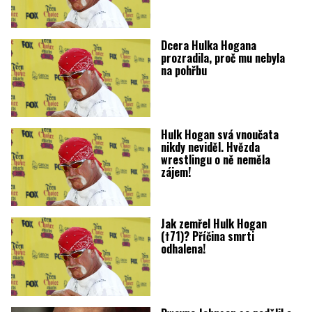
Dcera Hulka Hogana
prozradila, proč mu nebyla
na pohřbu
Hulk Hogan svá vnoučata
nikdy neviděl. Hvězda
wrestlingu o ně neměla
zájem!
Jak zemřel Hulk Hogan
(†71)? Příčina smrti
odhalena!