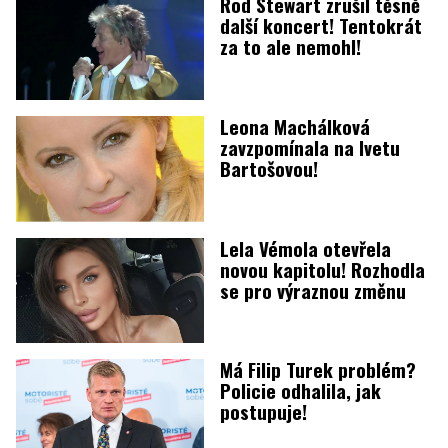
Rod Stewart zrušil těsně
další koncert! Tentokrát
za to ale nemohl!
Leona Machálková
zavzpomínala na Ivetu
Bartošovou!
Lela Vémola otevřela
novou kapitolu! Rozhodla
se pro výraznou změnu
Má Filip Turek problém?
Policie odhalila, jak
postupuje!