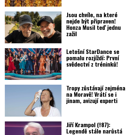
Jsou chvíle, na které
nejde být připraven!
Honza Musil teď jednu
zažil
Letošní StarDance se
pomalu rozjíždí: První
svědectví z tréninků!
Tropy zůstávají zejména
na Moravě! Vrátí se i
jinam, avizují experti
Jiří Krampol (†87):
Legendě stále narůstá