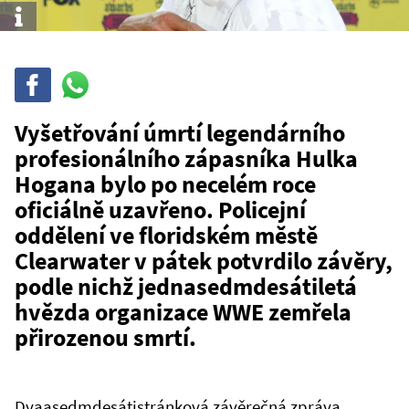
Info
Sdílet
Sdílej
na
WhatsAppu
Vyšetřování úmrtí legendárního
profesionálního zápasníka Hulka
Hogana bylo po necelém roce
oficiálně uzavřeno. Policejní
oddělení ve floridském městě
Clearwater v pátek potvrdilo závěry,
podle nichž jednasedmdesátiletá
hvězda organizace WWE zemřela
přirozenou smrtí.
Dvaasedmdesátistránková závěrečná zpráva