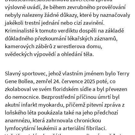
výslovně uvádí, že během zevrubného prověřování
nebyly nalezeny žádné důkazy, které by naznačovaly
jakékoli trestní jednání nebo cizí zavinění.
Kriminalisté k tomuto verdiktu dospěli na základě
důkladného přezkoumání lékařských záznamů,
kamerových záběrů z wrestlerova domu,
svědeckých výpovědí a ohledání těla.
Slavný sportovec, jehož vlastním jménem bylo Terry
Gene Bollea, zemřel 24. července 2025 poté, co
zkolaboval ve svém floridském sídle a byl převezen
do nemocnice. Bezprostřední příčinou úmrtí byl
akutní infarkt myokardu, přičemž pitevní zpráva z
loňského léta poukázala také na jeho předchozí
anamnézu, která zahrnovala chronickou
lymfocytární leukémii a arteriální fibrilaci.