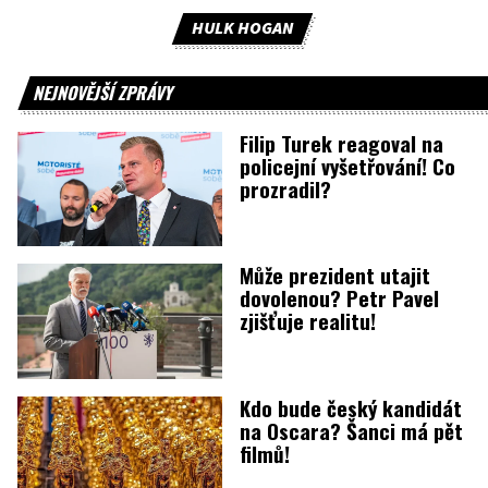
HULK HOGAN
NEJNOVĚJŠÍ ZPRÁVY
Filip Turek reagoval na
policejní vyšetřování! Co
prozradil?
Může prezident utajit
dovolenou? Petr Pavel
zjišťuje realitu!
Kdo bude český kandidát
na Oscara? Šanci má pět
filmů!