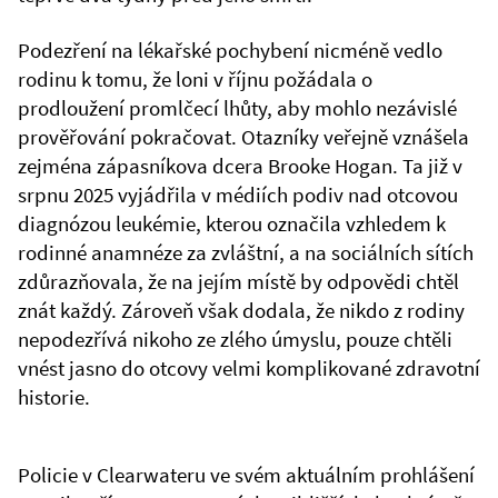
Podezření na lékařské pochybení nicméně vedlo
rodinu k tomu, že loni v říjnu požádala o
prodloužení promlčecí lhůty, aby mohlo nezávislé
prověřování pokračovat. Otazníky veřejně vznášela
zejména zápasníkova dcera Brooke Hogan. Ta již v
srpnu 2025 vyjádřila v médiích podiv nad otcovou
diagnózou leukémie, kterou označila vzhledem k
rodinné anamnéze za zvláštní, a na sociálních sítích
zdůrazňovala, že na jejím místě by odpovědi chtěl
znát každý. Zároveň však dodala, že nikdo z rodiny
nepodezřívá nikoho ze zlého úmyslu, pouze chtěli
vnést jasno do otcovy velmi komplikované zdravotní
historie.
Policie v Clearwateru ve svém aktuálním prohlášení