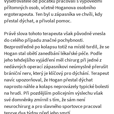
Vyšetřovatelé od počátku pracovali s výpověďmi
přítomných osob, včetně Hoganova osobního
ergoterapeuta. Ten byl u zápasníka ve chvíli, kdy
přestal dýchat, a přivolal pomoc.
Právě slova tohoto terapeuta však původně vnesla
do celého případu značné pochybnosti.
Bezprostředně po kolapsu totiž na místě tvrdil, že se
Hogan stal obětí zanedbání lékařské péče. Podle
jeho tehdejšího vyjádření měl chirurg při jedné z
nedávných operací zápasníkovi neúmyslně přerušit
brániční nerv, který je klíčový pro dýchání. Terapeut
navíc upozorňoval, že Hogan přestal dýchat
naprosto náhle a kolaps neprovázely typické bolesti
na hrudi. Při pozdějším policejním výslechu však
své domněnky zmírnil s tím, že sám není
neurochirurg a pro slavného sportovce pracoval
teprve dva týdny před jeho smrtí.