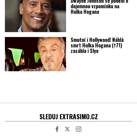
Dwayne Johnson se podělil o
dojemnou vzpomínku na
Hulka Hogana
Smutní i Hollywood! Náhlá
smrt Hulka Hogana (†71)
zasáhla i Slye
SLEDUJ EXTRASIMO.CZ
Facebook
Twitter
Instagram