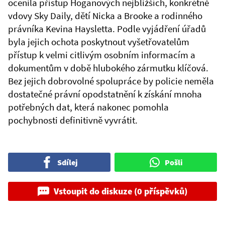
ocenila přístup Hoganových nejbližších, konkrétně
vdovy Sky Daily, dětí Nicka a Brooke a rodinného
právníka Kevina Haysletta. Podle vyjádření úřadů
byla jejich ochota poskytnout vyšetřovatelům
přístup k velmi citlivým osobním informacím a
dokumentům v době hlubokého zármutku klíčová.
Bez jejich dobrovolné spolupráce by policie neměla
dostatečné právní opodstatnění k získání mnoha
potřebných dat, která nakonec pomohla
pochybnosti definitivně vyvrátit.
Sdílej
Pošli
Vstoupit do diskuze (0 příspěvků)