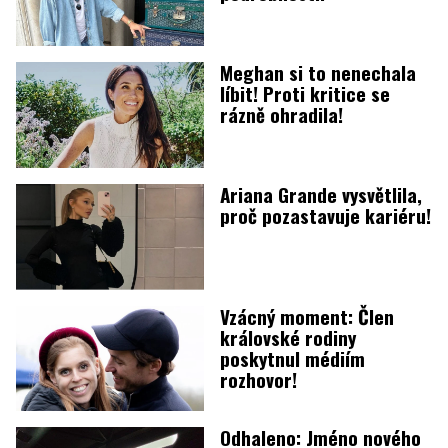
Meghan si to nenechala
líbit! Proti kritice se
rázně ohradila!
Ariana Grande vysvětlila,
proč pozastavuje kariéru!
Vzácný moment: Člen
královské rodiny
poskytnul médiím
rozhovor!
Odhaleno: Jméno nového