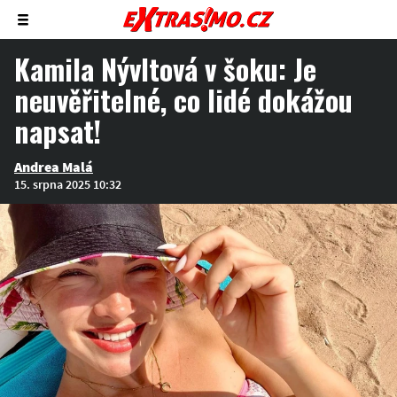
Zobrazit/skrýt
menu
Kamila Nývltová v šoku: Je
neuvěřitelné, co lidé dokážou
napsat!
Andrea Malá
15. srpna 2025 10:32