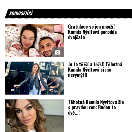
SOUVISEJÍCÍ
Gratulace se jen množí!
Kamila Nývltová porodila
dvojčata
Je to těžší a těžší! Těhotná
Kamila Nývltová si nic
nevymýšlí
Těhotná Kamila Nývltová šla
s pravdou ven: Budou to
dvě...!