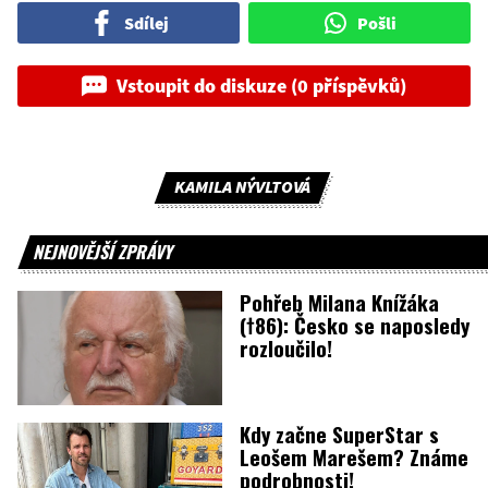
Sdílej
Pošli
Vstoupit do diskuze (0 příspěvků)
KAMILA NÝVLTOVÁ
NEJNOVĚJŠÍ ZPRÁVY
Pohřeb Milana Knížáka
(†86): Česko se naposledy
rozloučilo!
Kdy začne SuperStar s
Leošem Marešem? Známe
podrobnosti!