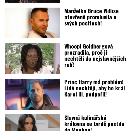
Manželka Bruce Willise
otevřeně promluvila o
svých pocitech!
Whoopi Goldbergová
prozradila, proč ji
nechtěli do nejslavnějších
rolí!
Princ Harry má problém!
Lidé nechtějí, aby ho král
Karel III. podpořil!
Slavná kulinářská
královna se tvrdě pustila
do Meghan!