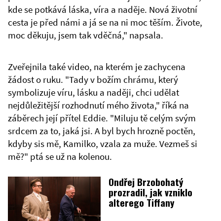
kde se potkává láska, víra a naděje. Nová životní
cesta je před námi a já se na ni moc těším. Živote,
moc děkuju, jsem tak vděčná," napsala.
Zveřejnila také video, na kterém je zachycena
žádost o ruku. "Tady v božím chrámu, který
symbolizuje víru, lásku a naději, chci udělat
nejdůležitější rozhodnutí mého života," říká na
záběrech její přítel Eddie. "Miluju tě celým svým
srdcem za to, jaká jsi. A byl bych hrozně poctěn,
kdyby sis mě, Kamilko, vzala za muže. Vezmeš si
mě?" ptá se už na kolenou.
Ondřej Brzobohatý
prozradil, jak vzniklo
alterego Tiffany