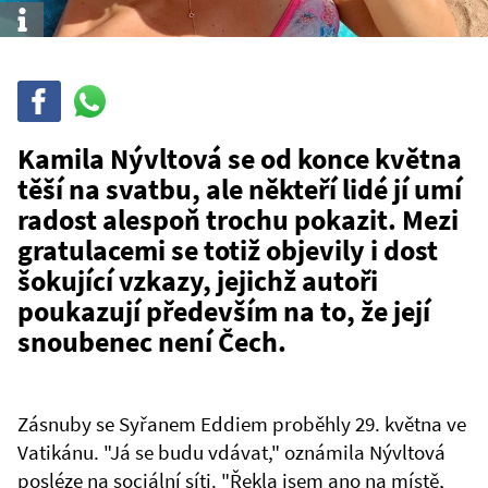
Info
Sdílet
Sdílej
na
WhatsAppu
Kamila Nývltová se od konce května
těší na svatbu, ale někteří lidé jí umí
radost alespoň trochu pokazit. Mezi
gratulacemi se totiž objevily i dost
šokující vzkazy, jejichž autoři
poukazují především na to, že její
snoubenec není Čech.
Zásnuby se Syřanem Eddiem proběhly 29. května ve
Vatikánu. "Já se budu vdávat," oznámila Nývltová
posléze na sociální síti. "Řekla jsem ano na místě,