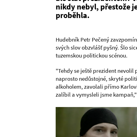
nikdy nebyl, přestože 
proběhla.
Hudebník Petr Pečený zavzpomína
svých slov obzvlášť pyšný. Šlo sic
tuzemskou politickou scénou.
"Tehdy se ještě prezident nevolil
naprosto nedůstojné, skryté polit
alkoholem, zavolali přímo Karlov
zalíbil a vymysleli jsme kampaň,