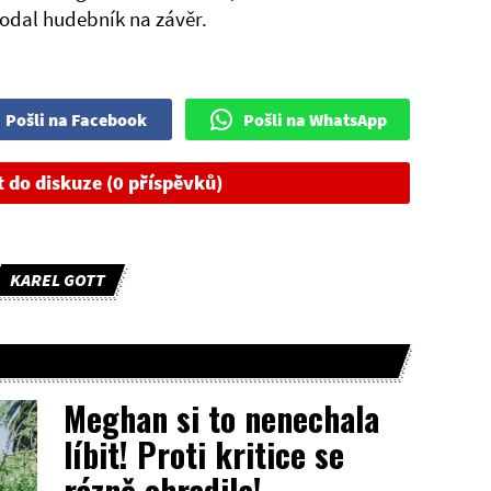
dodal hudebník na závěr.
Pošli na Facebook
Pošli na WhatsApp
t do diskuze (0 příspěvků)
KAREL GOTT
Meghan si to nenechala
líbit! Proti kritice se
rázně ohradila!