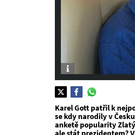
Info
Sdílet
Pošli
Pošli
na
na
na
X
Facebook
WhatsAppu
Karel Gott patřil k nej
se kdy narodily v Česku
anketě popularity Zlatý
ale stát prezidentem? V