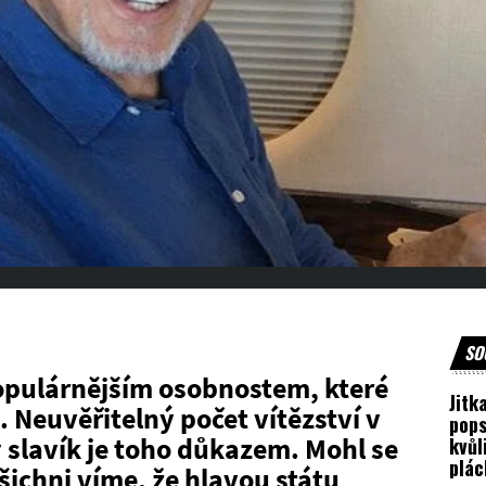
SO
populárnějším osobnostem, které
Jitk
. Neuvěřitelný počet vítězství v
pops
 slavík je toho důkazem. Mohl se
kvůl
plác
šichni víme, že hlavou státu