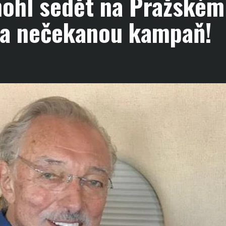
mohl sedět na Pražském
a nečekanou kampaň!