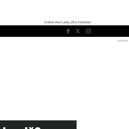
Svátek slaví Lada, zítra Soběslav
TOP
Facebook
Twitter
Instagram