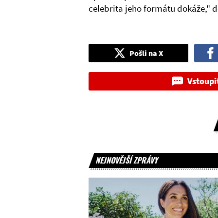
celebrita jeho formátu dokáže," 
Pošli na X
Vstoupi
NEJNOVĚJŠÍ ZPRÁVY