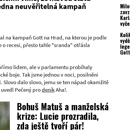
kaps
jedna neuvěřitelná kampaň
Mil
zavz
Karl
vyče
umě
Koli
l na kampaň Gott na Hrad, na kterou je podle
vydě
e o recesi, přesto tahle "sranda" otřásla
lege
Gott
vám 
pane
 přímo lidem, ale v parlamentu probíhaly
ické boje. Tak jsme jednou v noci, posilněni
i. Slovo dalo slovo, jemu se ten nápad okamžitě
" uvedl Pečený pro
deník
Aha!.
Bohuš Matuš a manželská
krize: Lucie prozradila,
zda ještě tvoří pár!