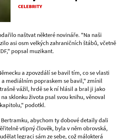
CELEBRITY
dařilo naštvat některé novináře. "Na naši
azilo asi osm velkých zahraničních štábů, včetně
DF," popsal muzikant.
ecku a zpovzdálí se bavil tím, co se vlasti
ů a mediálním popraskem se bavil," zmínil
rašně vážil, hrdě se k ní hlásil a bral ji jako
k na sklonku života psal svou knihu, věnoval
kapitolu," podotkl.
a Bertramku, abychom ty dobové detaily dali
řitelně vtipný člověk, byla v něm obrovská,
udělat legraci sám ze sebe, což málokterá