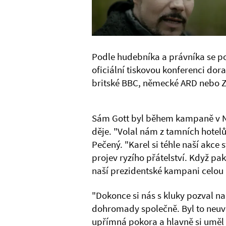
Podle hudebníka a právníka se po
oficiální tiskovou konferenci dor
britské BBC, německé ARD nebo Z
Sám Gott byl během kampaně v Něm
děje. "Volal nám z tamních hotel
Pečený. "Karel si téhle naší akce st
projev ryzího přátelství. Když pa
naší prezidentské kampani celou 
"Dokonce si nás s kluky pozval n
dohromady společně. Byl to neuvě
upřímná pokora a hlavně si uměl 