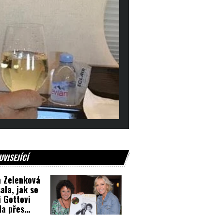
UVISEJÍCÍ
a Zelenková
ala, jak se
i Gottovi
la přes