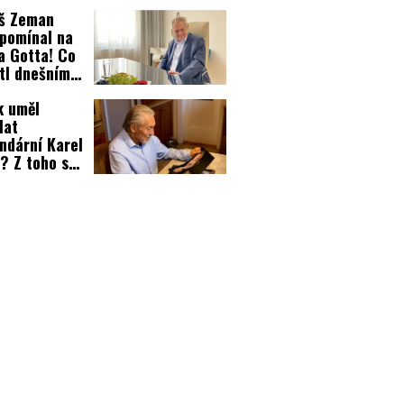
u!
oš Zeman
pomínal na
a Gotta! Co
tl dnešním
lcům?
k uměl
lat
ndární Karel
? Z toho se
protočí
nky!