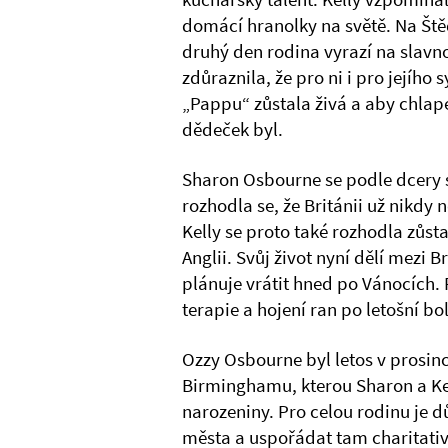
domácí hranolky na světě. Na Ště
druhý den rodina vyrazí na slavno
zdůraznila, že pro ni i pro jejíh
„Pappu“ zůstala živá a aby chlap
dědeček byl.
Sharon Osbourne se podle dcery s
rozhodla se, že Británii už nikdy
Kelly se proto také rozhodla zůst
Anglii. Svůj život nyní dělí mezi 
plánuje vrátit hned po Vánocích. 
terapie a hojení ran po letošní bol
Ozzy Osbourne byl letos v prosi
Birminghamu, kterou Sharon a Kell
narozeniny. Pro celou rodinu je důl
města a uspořádat tam charitativn