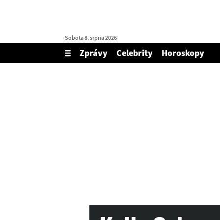
Sobota 8. srpna 2026
Zprávy
Celebrity
Horoskopy
Zobrazit/skrýt
menu