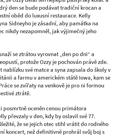
drý den se bude podávat tradiční krocan a
stní oběd do luxusní restaurace. Kelly
o syna Sidneyho je zásadní, aby památka na
ec nikdy nezapomněl, jak výjimečný jeho
naží se ztrátou vyrovnat „den po dni“ a
 neopustí, protože Ozzy je pochován právě zde.
at nablízku své matce a syna zapsala do školy v
Británii a farmu v americkém státě Iowa, kam se
Práce se zvířaty na venkově je pro ni formou
estivé ztrátě.
nci posmrtně oceněn cenou primátora
y převzaly v den, kdy by oslavil své 77.
ežité, že se jejich otec stihl vrátit do rodného
í koncert, než definitivně prohrál svůj boj s