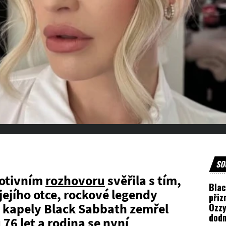
SO
motivním
rozhovoru
svěřila s tím,
Blac
 jejího otce, rockové legendy
přiz
 kapely Black Sabbath zemřel
Ozz
dod
 76 let a rodina se nyní