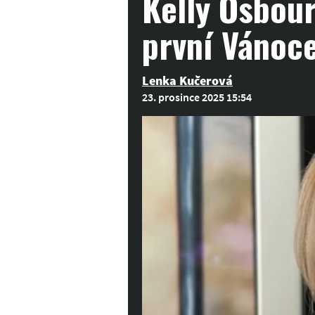
Kelly Osbour
první Vánoce
Lenka Kučerová
23. prosince 2025 15:54