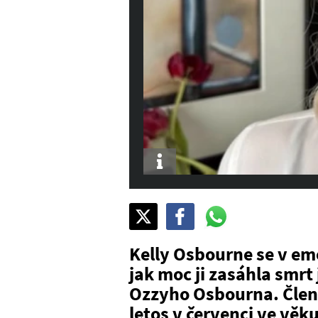
Info
Sdílet
Pošli
Pošli
na
na
na
X
Facebook
WhatsAppu
Kelly Osbourne se v e
jak moc ji zasáhla smrt
Ozzyho Osbourna. Člen
letos v červenci ve věku