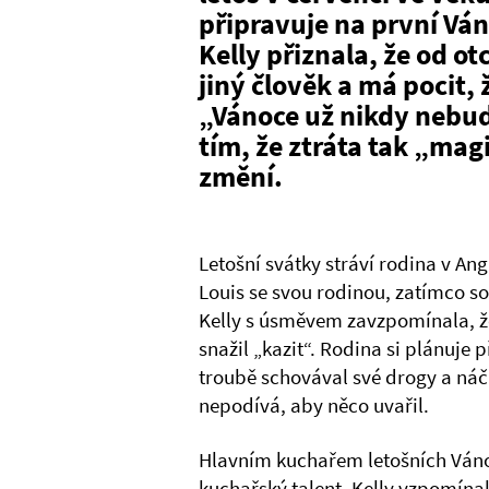
připravuje na první Ván
Kelly přiznala, že od ot
jiný člověk a má pocit, ž
„Vánoce už nikdy nebudo
tím, že ztráta tak „ma
změní.
Letošní svátky stráví rodina v Ang
Louis se svou rodinou, zatímco so
Kelly s úsměvem zavzpomínala, že
snažil „kazit“. Rodina si plánuje p
troubě schovával své drogy a náči
nepodívá, aby něco uvařil.
Hlavním kuchařem letošních Vánoc
kuchařský talent. Kelly vzpomínal