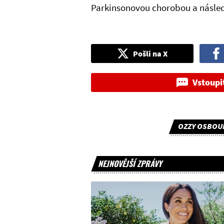
Parkinsonovou chorobou a následk
Pošli na X
Vstoupi
OZZY OSBOU
NEJNOVĚJŠÍ ZPRÁVY