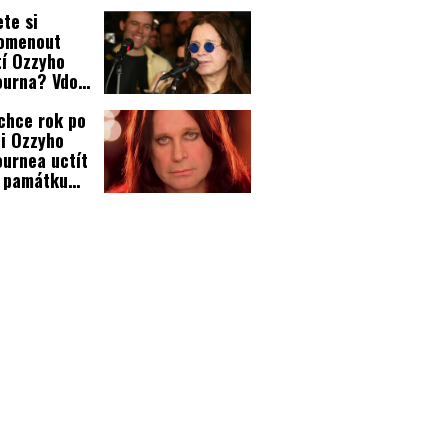
racovali!
te si
pomenout
í Ozzyho
ourna? Vdova
on poskytla
chce rok po
uškům jasný
i Ozzyho
d!
urnea uctít
 památku
adičním
sobem!