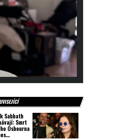
UVISEJÍCÍ
k Sabbath
návají: Smrt
yho Osbourna
nes