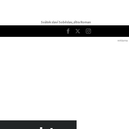
Svátek slaví Soběslav, zítra Roman
TOP
Facebook
Twitter
Instagram