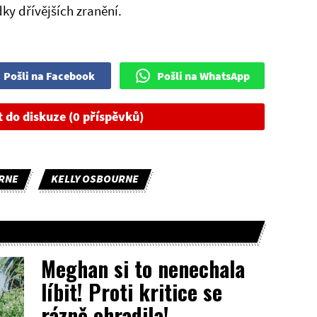
y dřívějších zranění.
Pošli na Facebook
Pošli na WhatsApp
t do diskuze (0 příspěvků)
RNE
KELLY OSBOURNE
Meghan si to nenechala
líbit! Proti kritice se
rázně ohradila!