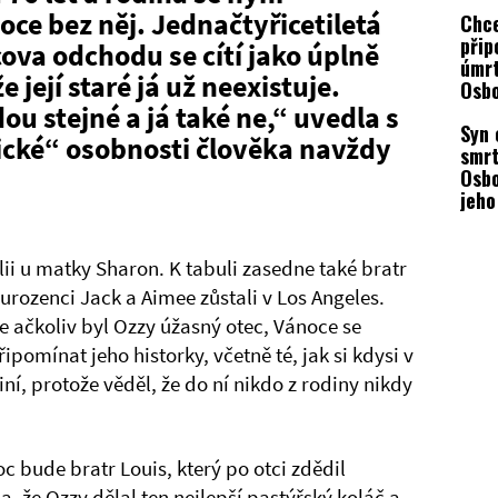
nezp
oce bez něj. Jednačtyřicetiletá
Chce
při
cova odchodu se cítí jako úplně
úmrt
e její staré já už neexistuje.
Osb
Shar
u stejné a já také ne,“ uvedla s
Syn 
fano
gické“ osobnosti člověka navždy
smrt
návo
Osbo
jeho
netr
způ
lii u matky Sharon. K tabuli zasedne také bratr
urozenci Jack a Aimee zůstali v Los Angeles.
 ačkoliv byl Ozzy úžasný otec, Vánoce se
řipomínat jeho historky, včetně té, jak si kdysi v
ní, protože věděl, že do ní nikdo z rodiny nikdy
 bude bratr Louis, který po otci zdědil
a, že Ozzy dělal ten nejlepší pastýřský koláč a