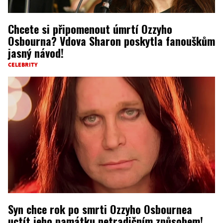
Chcete si připomenout úmrtí Ozzyho
Osbourna? Vdova Sharon poskytla fanouškům
jasný návod!
CELEBRITY
Syn chce rok po smrti Ozzyho Osbournea
uctít jeho památku netradičním způsobem!