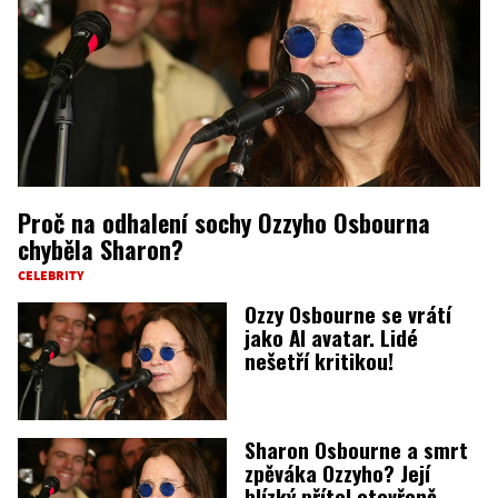
Proč na odhalení sochy Ozzyho Osbourna
chyběla Sharon?
CELEBRITY
Ozzy Osbourne se vrátí
jako AI avatar. Lidé
nešetří kritikou!
Sharon Osbourne a smrt
zpěváka Ozzyho? Její
blízký přítel otevřeně