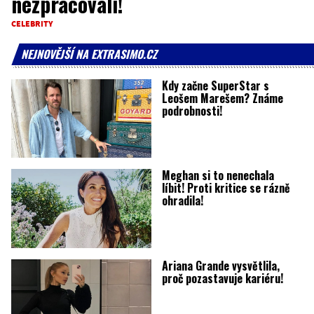
nezpracovali!
CELEBRITY
NEJNOVĚJŠÍ NA EXTRASIMO.CZ
Kdy začne SuperStar s
Leošem Marešem? Známe
podrobnosti!
Meghan si to nenechala
líbit! Proti kritice se rázně
ohradila!
Ariana Grande vysvětlila,
proč pozastavuje kariéru!