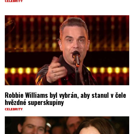
CELEBRITY
Robbie Williams byl vybrán, aby stanul v čele
hvězdné superskupiny
CELEBRITY