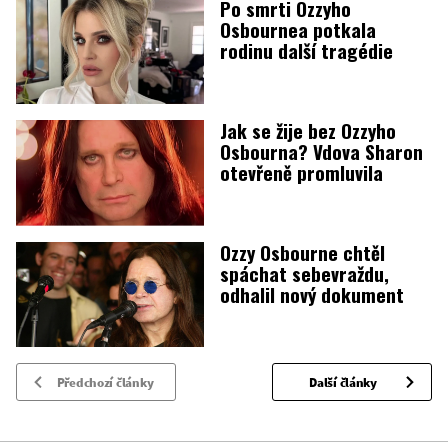
Po smrti Ozzyho
Osbournea potkala
rodinu další tragédie
Jak se žije bez Ozzyho
Osbourna? Vdova Sharon
otevřeně promluvila
Ozzy Osbourne chtěl
spáchat sebevraždu,
odhalil nový dokument
Předchozí články
Další články