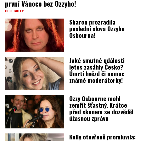
první Vánoce bez Ozzyho!
CELEBRITY
Sharon prozradila
poslední slova Ozzyho
Osbourna!
Jaké smutné události
letos zasáhly Česko?
Úmrtí hvězd či nemoc
známé moderátorky!
Ozzy Osbourne mohl
zemřít šťastný. Krátce
před skonem se dozvěděl
úžasnou zprávu
Kelly otevřeně promluvila: