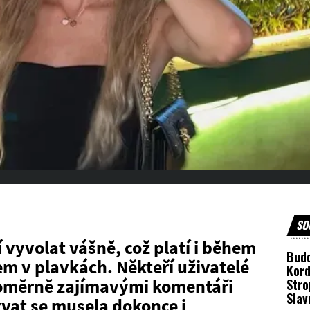
SO
vyvolat vášně, což platí i během
Bud
dem v plavkách. Někteří uživatelé
Kord
s poměrně zajímavými komentáři
Stro
Sla
zvat se musela dokonce i