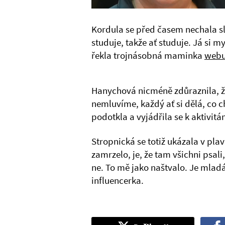
Kordula se před časem nechala sly
studuje, takže ať studuje. Já si m
řekla trojnásobná maminka
web
Hanychová nicméně zdůraznila, že j
nemluvíme, každý ať si dělá, co c
podotkla a vyjádřila se k aktivitá
Stropnická se totiž ukázala v pla
zamrzelo, je, že tam všichni psali
ne. To mě jako naštvalo. Je mladá,
influencerka.