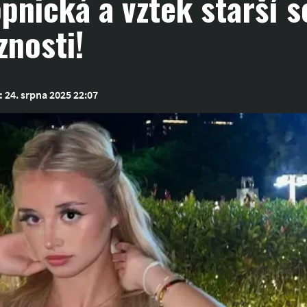
pnická a vztek starší s
znosti!
:
24. srpna 2025 22:07