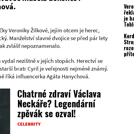
nast
hová.
Vero
může
řekl
je b
Tohl
přek
ky Veroniky Žilkové, jejím otcem je herec,
Kord
cký. Manželství slavné dvojice se před pár lety
Stro
ijak zvlášť nepoznamenalo.
roze
přít
řekl
vydal nezištně v jejích stopách. Herectví se
Žilk
starší bratr Cyril je veřejnosti nejméně známý.
bě říká influencerka Agáta Hanychová.
Chatrné zdraví Václava
Neckáře? Legendární
zpěvák se ozval!
CELEBRITY