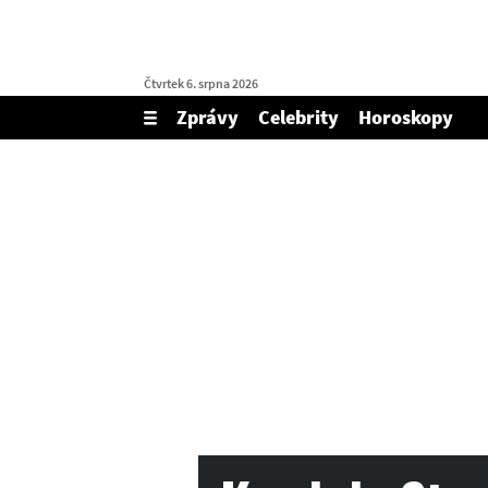
Čtvrtek 6. srpna 2026
Zprávy
Celebrity
Horoskopy
Zobrazit/skrýt
menu