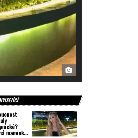
UVISEJÍCÍ
oucnost
uly
pnické?
vná maminka