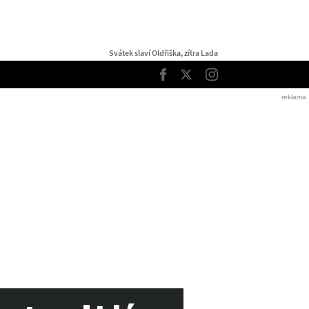
Svátek slaví Oldřiška, zítra Lada
TOP
Facebook
Twitter
Instagram