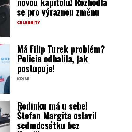
novou kapitolu! Rozhodla
se pro výraznou změnu
CELEBRITY
Má Filip Turek problém?
Policie odhalila, jak
postupuje!
KRIMI
Rodinku má u sebe!
Štefan Margita oslavil
sedmdesátku bez