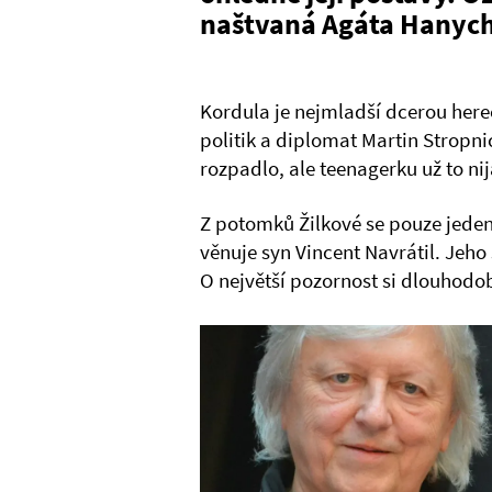
naštvaná Agáta Hanyc
Kordula je nejmladší dcerou hereč
politik a diplomat Martin Stropni
rozpadlo, ale teenagerku už to n
Z potomků Žilkové se pouze jeden 
věnuje syn Vincent Navrátil. Jeho 
O největší pozornost si dlouhodo