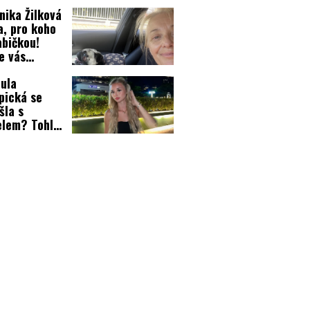
ínila, jaká
nika Žilková
 být!
a, pro koho
abičkou!
e vás
vapí
ula
pická se
šla s
elem? Tohle
a Veronika
ová!