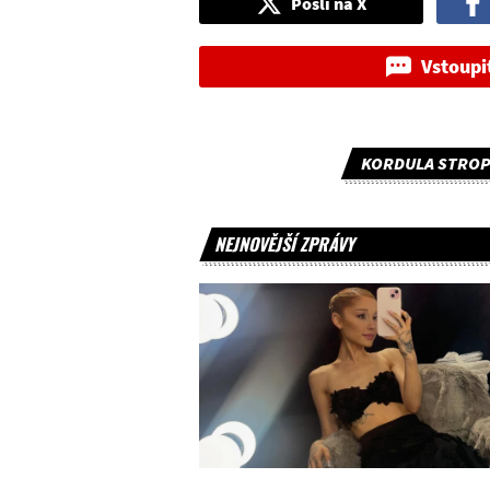
Pošli na X
Vstoupi
KORDULA STROP
NEJNOVĚJŠÍ ZPRÁVY