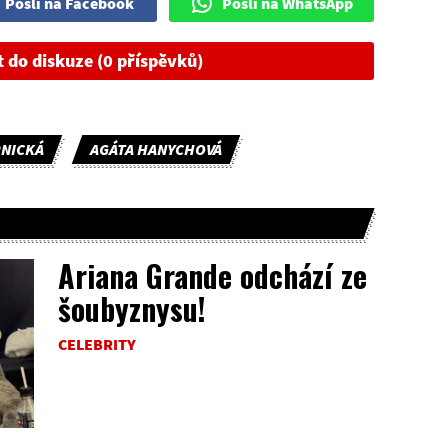
Pošli na Facebook
Pošli na WhatsApp
t do diskuze (0 příspěvků)
NICKÁ
AGÁTA HANYCHOVÁ
Ariana Grande odchází ze
šoubyznysu!
CELEBRITY