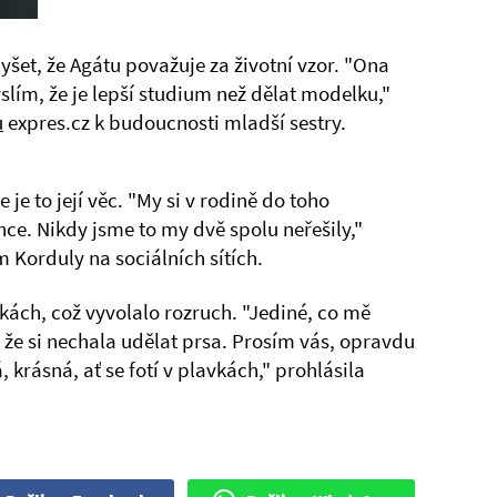
šet, že Agátu považuje za životní vzor. "Ona
yslím, že je lepší studium než dělat modelku,"
u
expres.cz k budoucnosti mladší sestry.
e to její věc. "My si v rodině do toho
hce. Nikdy jsme to my dvě spolu neřešily,"
m Korduly na sociálních sítích.
vkách, což vyvolalo rozruch. "Jediné, co mě
, že si nechala udělat prsa. Prosím vás, opravdu
 krásná, ať se fotí v plavkách," prohlásila