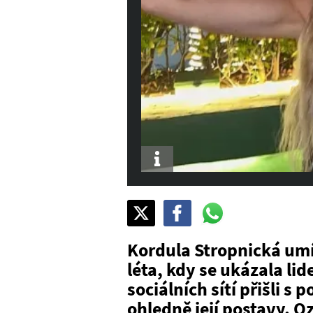
Info
Sdílet
Pošli
Pošli
na
na
na
X
Facebook
WhatsAppu
Kordula Stropnická umí 
léta, kdy se ukázala li
sociálních sítí přišli 
ohledně její postavy. O