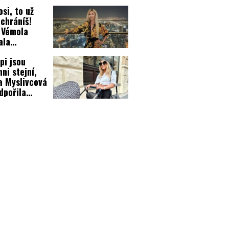
znou změnu
osi, to už
chráníš!
 Vémola
ala
ehlédnutelnou
pi jsou
hni stejní,
a Myslivcová
dpořila
lovu ženu!