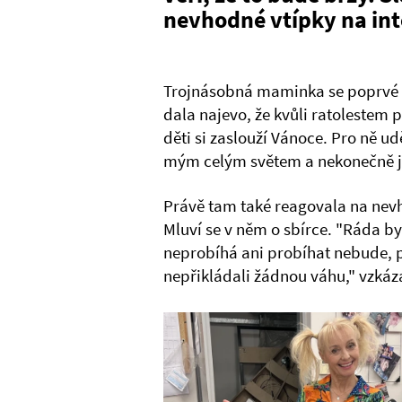
nevhodné vtípky na in
Trojnásobná maminka se poprvé p
dala najevo, že kvůli ratoleste
děti si zaslouží Vánoce. Pro ně u
mým celým světem a nekonečně je
Právě tam také reagovala na nevhod
Mluví se v něm o sbírce. "Ráda by
neprobíhá ani probíhat nebude, 
nepřikládali žádnou váhu," vzká