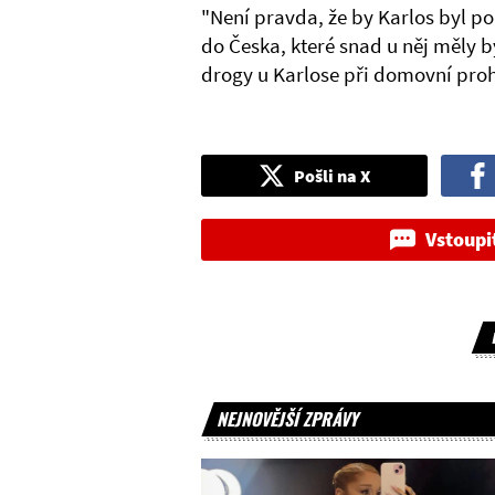
"Není pravda, že by Karlos byl p
do Česka, které snad u něj měly b
drogy u Karlose při domovní proh
Pošli na X
Vstoupi
NEJNOVĚJŠÍ ZPRÁVY