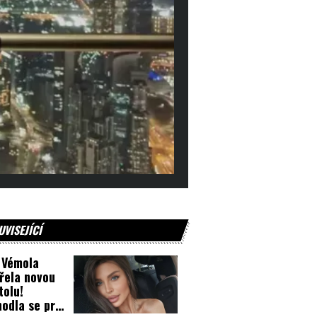
UVISEJÍCÍ
 Vémola
řela novou
tolu!
odla se pro