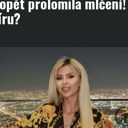
opět prolomila mlčení!
íru?