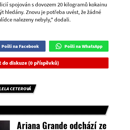
olicií spojován s dovozem 20 kilogramů kokainu
ýt hledány. Znovu je potřeba uvést, že žádné
lídce nalezeny nebyly," dodali.
Pošli na Facebook
Pošli na WhatsApp
t do diskuze (0 příspěvků)
LELA CETEROVÁ
Ariana Grande odchází ze