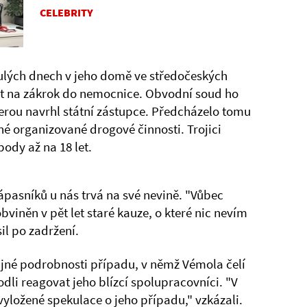
CELEBRITY
nulých dnech v jeho domě ve středočeských
et na zákrok do nemocnice. Obvodní soud ho
terou navrhl státní zástupce. Předcházelo tomu
žné organizované drogové činnosti. Trojici
body až na 18 let.
pasníků u nás trvá na své nevině. "Vůbec
iněn v pět let staré kauze, o které nic nevím
sil po zadržení.
dajné podrobnosti případu, v němž Vémola čelí
odli reagovat jeho blízcí spolupracovníci. "V
vyložené spekulace o jeho případu," vzkázali.