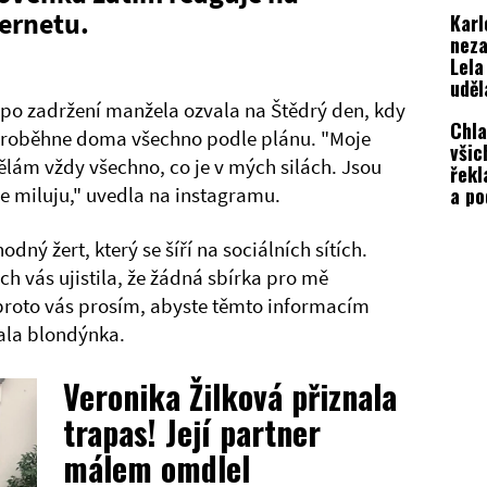
výra
ternetu.
Karl
neza
Lela
uděl
nepř
o zadržení manžela ozvala na Štědrý den, kdy
Chla
věc
m proběhne doma všechno podle plánu. "Moje
všic
dělám vždy všechno, co je v mých silách. Jsou
řekl
a po
 miluju," uvedla na instagramu.
Vémo
ný žert, který se šíří na sociálních sítích.
ch vás ujistila, že žádná sbírka pro mě
proto vás prosím, abyste těmto informacím
zala blondýnka.
Veronika Žilková přiznala
trapas! Její partner
málem omdlel