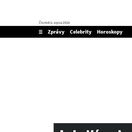
Čtvrtek 6. srpna 2026
Zprávy
Celebrity
Horoskopy
Zobrazit/skrýt
menu