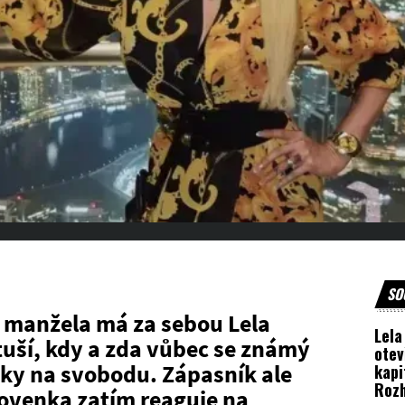
SO
 manžela má za sebou Lela
Lela
tuší, kdy a zda vůbec se známý
otev
ky na svobodu. Zápasník ale
kapi
Rozh
Slovenka zatím reaguje na