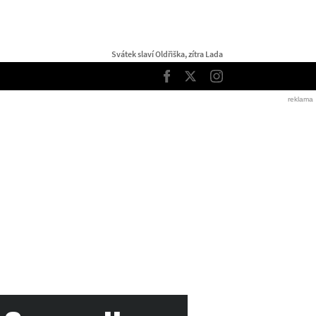
Svátek slaví Oldřiška, zítra Lada
TOP
Facebook
Twitter
Instagram