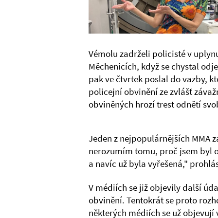
Vémolu zadrželi policisté v uply
Měchenicích, když se chystal odj
pak ve čtvrtek poslal do vazby, k
policejní obvinění ze zvlášť záva
obviněných hrozí trest odnětí svo
Jeden z nejpopulárnějších MMA zá
nerozumím tomu, proč jsem byl obv
a navíc už byla vyřešená," prohlá
V médiích se již objevily další ú
obvinění. Tentokrát se proto rozh
některých médiích se už objevují 