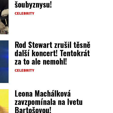
šoubyznysu!
CELEBRITY
Rod Stewart zrušil těsně
další koncert! Tentokrát
za to ale nemohl!
CELEBRITY
Leona Machálková
zavzpomínala na Ivetu
Bartošovou!