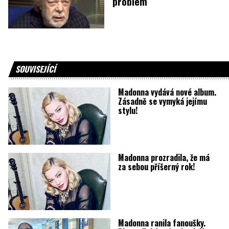
problém
SOUVISEJÍCÍ
Madonna vydává nové album.
Zásadně se vymyká jejímu
stylu!
Madonna prozradila, že má
za sebou příšerný rok!
Madonna ranila fanoušky.