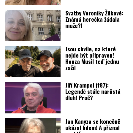
Svatby Veroniky Žilkové:
Známá herečka žádala
muže?!
Jsou chvíle, na které
nejde být připraven!
Honza Musil teď jednu
zažil
Jiří Krampol (†87):
Legendě stále narůstá
dluh! Proč?
Jan Kanyza se konečně
ukázal lidem! A přiznal