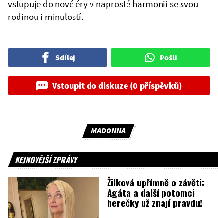
vstupuje do nové éry v naprosté harmonii se svou
rodinou i minulostí.
Sdílej
Pošli
Vstoupit do diskuze (0 příspěvků)
MADONNA
NEJNOVĚJŠÍ ZPRÁVY
Žilková upřímně o závěti:
Agáta a další potomci
herečky už znají pravdu!