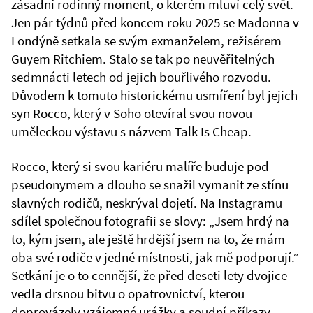
zásadní rodinný moment, o kterém mluví celý svět.
Jen pár týdnů před koncem roku 2025 se Madonna v
Londýně setkala se svým exmanželem, režisérem
Guyem Ritchiem. Stalo se tak po neuvěřitelných
sedmnácti letech od jejich bouřlivého rozvodu.
Důvodem k tomuto historickému usmíření byl jejich
syn Rocco, který v Soho otevíral svou novou
uměleckou výstavu s názvem Talk Is Cheap.
Rocco, který si svou kariéru malíře buduje pod
pseudonymem a dlouho se snažil vymanit ze stínu
slavných rodičů, neskrýval dojetí. Na Instagramu
sdílel společnou fotografii se slovy: „Jsem hrdý na
to, kým jsem, ale ještě hrdější jsem na to, že mám
oba své rodiče v jedné místnosti, jak mě podporují.“
Setkání je o to cennější, že před deseti lety dvojice
vedla drsnou bitvu o opatrovnictví, kterou
doprovázely vzájemné urážky a soudní příkazy.