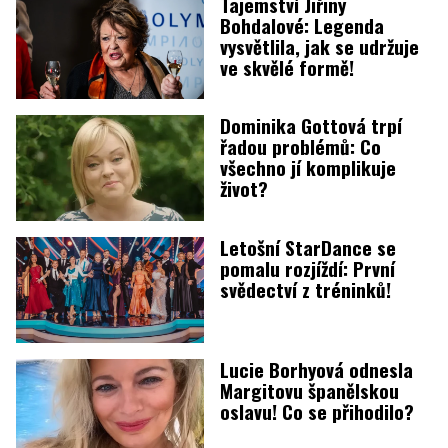
Tajemství Jiřiny
Bohdalové: Legenda
vysvětlila, jak se udržuje
ve skvělé formě!
Dominika Gottová trpí
řadou problémů: Co
všechno jí komplikuje
život?
Letošní StarDance se
pomalu rozjíždí: První
svědectví z tréninků!
Lucie Borhyová odnesla
Margitovu španělskou
oslavu! Co se přihodilo?