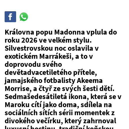
Sdílet
Sdílej
na
WhatsAppu
Královna popu Madonna vplula do
roku 2026 ve velkém stylu.
Silvestrovskou noc oslavila v
exotickém Marrákeši, a to v
doprovodu svého
devětadvacetiletého přítele,
jamajského fotbalisty Akeema
Morrise, a čtyř ze svých šesti dětí.
Sedmašedesátiletá ikona, která se v
Maroku cítí jako doma, sdílela na
sociálních sítích sérii momentek z
divokého večírku, který zahrnoval
luxusní hostinu, tradiční koňskou