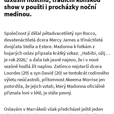
show v poušti i procházky noční
medinou.
Společnost jí dělal pětadvacetiletý syn Rocco,
devatenáctiletá dcera Mercy James a třináctiletá
dvojčata Stella a Estere. Madonna k fotkám z
bujarých oslav připsala krátký vzkaz: „Habibi, ožij…
je rok 2026,“ a dala tak jasně najevo, že i v nové
sezóně hodlá žít naplno. Zatímco nejstarší dcera
Lourdes (29) a syn David (20) se tentokrát rodinného
výletu neúčastnili, přítomnost Akeema Morrise jen
potvrdila, že jejich vztah, který Madonna oficiálně
přiznala loni v létě, je stále pevný.
Oslavám v Marrákeši však předcházel ještě jeden