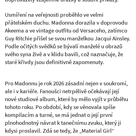
Usmíření na veřejnosti proběhlo ve velmi
přátelském duchu. Madonna dorazila v doprovodu
Akeema a ve vintage outfitu od Versaceho, zatímco
Guy Ritchie přišel se svou manželkou Jacqui Ainsley.
Podle očitých svědků se bývalí manželé u obrazů
svého syna živě a v klidu bavili, což naznačuje, že
staré křivdy jsou definitivně zapomenuty.
Pro Madonnu je rok 2026 zásadní nejen v soukromí,
ale i v kariéře. Fanoušci netrpělivě očekávají její
nové studiové album, které by mělo vyjít v průběhu
tohoto roku. Po období, kdy se věnovala spíše
kompilacím a turné, se má jednat o její první
plnohodnotný návrat k tanečnímu zvuku, který ji
kdysi proslavil. Zdá se tedy, že „Material Girl“