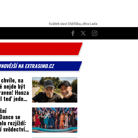
Svátek slaví Oldřiška, zítra Lada
TOP
Facebook
Twitter
Instagram
JNOVĚJŠÍ NA EXTRASIMO.CZ
 chvíle, na
é nejde být
raven! Honza
l teď jednu
šní
Dance se
lu rozjíždí:
í svědectví z
inků!