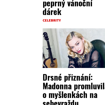
peprný vánoční
dárek
CELEBRITY
Drsné přiznání:
Madonna promluvil
o myšlenkách na
sebevraždu