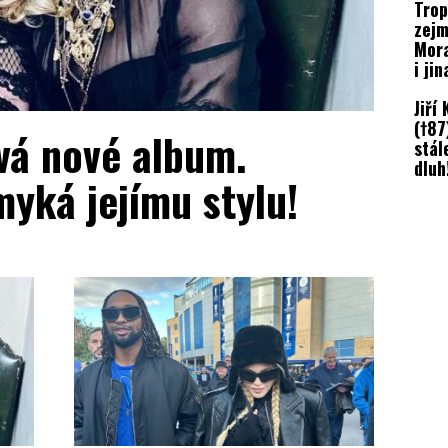
Trop
zejm
Mora
i ji
expe
Jiří
(†87
á nové album.
stál
dluh
yká jejímu stylu!