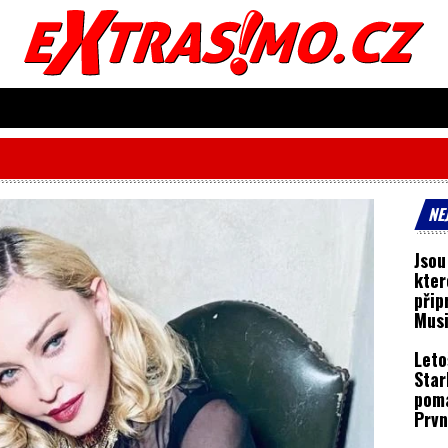
NE
Jsou
kter
přip
Musi
zažil
Leto
Star
poma
Prvn
trén