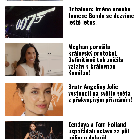
Odhaleno: Jméno nového
Jamese Bonda se dozvíme
ještě letos!
Meghan porušila
královský protokol.
Definitivně tak zničila
vztahy s královnou
Kamilou!
Bratr Angeliny Jolie
vystoupil na světlo světa
s překvapivým přiznáním!
Zendaya a Tom Holland
uspořádali oslavu za půl
milionu dolarů!