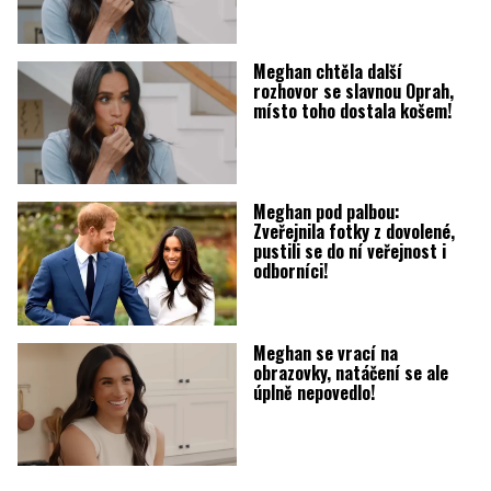
Meghan chtěla další
rozhovor se slavnou Oprah,
místo toho dostala košem!
Meghan pod palbou:
Zveřejnila fotky z dovolené,
pustili se do ní veřejnost i
odborníci!
Meghan se vrací na
obrazovky, natáčení se ale
úplně nepovedlo!