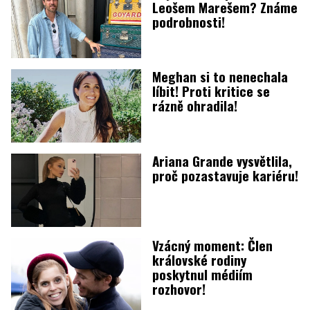
Leošem Marešem? Známe
podrobnosti!
Meghan si to nenechala
líbit! Proti kritice se
rázně ohradila!
Ariana Grande vysvětlila,
proč pozastavuje kariéru!
Vzácný moment: Člen
královské rodiny
poskytnul médiím
rozhovor!