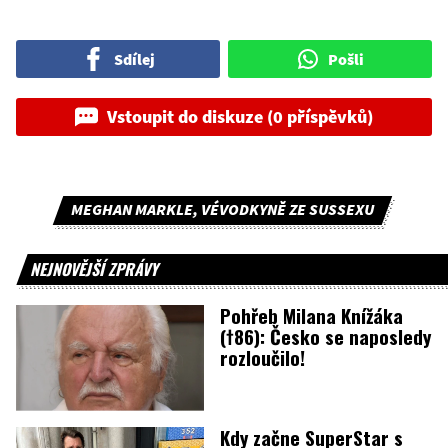
Sdílej
Pošli
Vstoupit do diskuze (0 příspěvků)
MEGHAN MARKLE, VÉVODKYNĚ ZE SUSSEXU
NEJNOVĚJŠÍ ZPRÁVY
Pohřeb Milana Knížáka
(†86): Česko se naposledy
rozloučilo!
Kdy začne SuperStar s