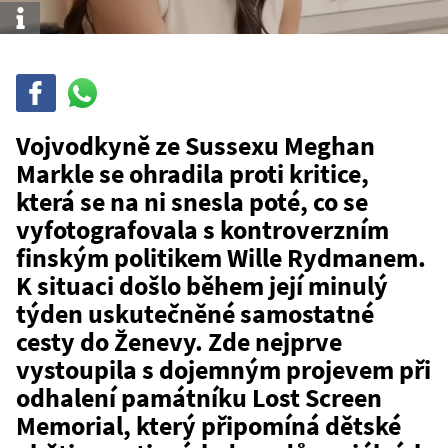
Info
Sdílet
Sdílej
na
WhatsAppu
Vojvodkyně ze Sussexu Meghan
Markle se ohradila proti kritice,
která se na ni snesla poté, co se
vyfotografovala s kontroverzním
finským politikem Wille Rydmanem.
K situaci došlo během její minulý
týden uskutečněné samostatné
cesty do Ženevy. Zde nejprve
vystoupila s dojemným projevem při
odhalení památníku Lost Screen
Memorial, který připomíná dětské