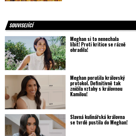
SOUVISEJÍCÍ
Meghan si to nenechala
líbit! Proti kritice se rázně
ohradila!
Meghan porušila královský
protokol. Definitivně tak
zničila vztahy s královnou
Kamilou!
Slavná kulinářská královna
se tvrdě pustila do Meghan!